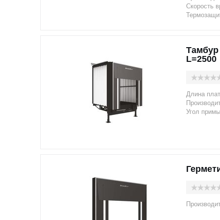
Скорость в
Термозащит
Тамбур
L=2500
Длина пла
Производи
Угол примы
Гермет
Производи