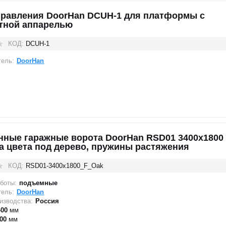
правления DoorHan DCUH-1 для платформы с
тной аппарелью
КОД:
DCUH-1
тель:
DoorHan
нные гаражные ворота DoorHan RSD01 3400x1800
а цвета под дерево, пружины растяжения
КОД:
RSD01-3400х1800_F_Oak
боты:
подъемные
тель:
DoorHan
изводства:
Россия
400
мм
00
мм