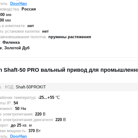
тель:
DoorHan
изводства:
Россия
200
мм
00
мм
 в комплекте:
нет
ь установки калитки:
нет
равновешивания полотна:
пружины растяжения
:
Филенка
е
,
Золотой Дуб
n Shaft-50 PRO вальный привод для промышлен
КОД:
Shaft-50PROKIT
абочих температур:
-25...+55
°C
ты IP:
54
момент:
50
Нм
 электропитания:
220
В
 электропитания двигателя:
220
В
орот:
до 25
кв. м
мая мощность:
370
Вт
тель:
DoorHan