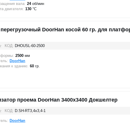
ращения вала:
24
об/мин
а двигателя:
130
°C
 перегрузочный DoorHan косой 60 гр. для платф
КОД:
DHOUSL-60-2500
тформы:
2500
мм
тель:
DoorHan
кания к зданию:
60
гр.
изатор проема DoorHan 3400х3400 Докшелтер
КОД:
D.SH-RT3,4x3,4-1
тель:
DoorHan