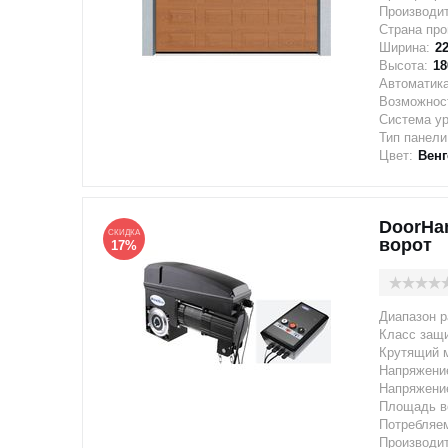
Производи
Страна про
Ширина:
2
Высота:
18
Автоматика
Возможност
Система у
Тип панели
Цвет:
Венг
DoorHa
СКИДКА
ворот
17%
Диапазон р
Класс защи
Крутящий 
Напряжение
Напряжение
Площадь в
Потребляе
Производи