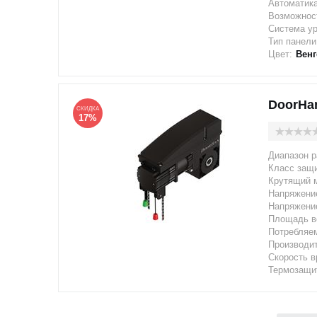
Автоматика
Возможност
Система у
Тип панели
Цвет:
Венг
DoorHa
СКИДКА
17%
Диапазон р
Класс защи
Крутящий 
Напряжение
Напряжение
Площадь в
Потребляе
Производи
Скорость в
Термозащит