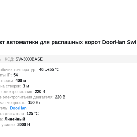
кт автоматики для распашных ворот DoorHan Sw
КОД:
SW-3000BASE
абочих температур:
-40...+55
°C
ты IP:
54
створки:
400
кг
на створки:
3
м
 электропитания:
220
В
 электропитания двигателя:
220
В
мая мощность:
150
Вт
тель:
DoorHan
а двигателя:
125
°C
а:
Линейный
 усилие:
3000
Н