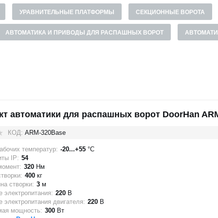
УРАВНИТЕЛЬНЫЕ ПЛАТФОРМЫ
СЕКЦИОННЫЕ ВОРОТА
АВТОМАТИКА И ПРИВОДЫ ДЛЯ РАСПАШНЫХ ВОРОТ
АВТОМАТИ
кт автоматики для распашных ворот DoorHan AR
КОД:
ARM-320Base
абочих температур:
-20...+55
°C
ты IP:
54
момент:
320
Нм
створки:
400
кг
на створки:
3
м
 электропитания:
220
В
 электропитания двигателя:
220
В
мая мощность:
300
Вт