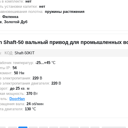
 в комплекте:
нет
ь установки калитки:
нет
равновешивания полотна:
пружины растяжения
:
Филенка
е
,
Золотой Дуб
n Shaft-50 вальный привод для промышленных в
КОД:
Shaft-50KIT
абочих температур:
-25...+45
°C
ты IP:
54
момент:
50
Нм
 электропитания:
220
В
 электропитания двигателя:
220
В
орот:
до 25
кв. м
мая мощность:
370
Вт
тель:
DoorHan
ращения вала:
24
об/мин
а двигателя:
130
°C