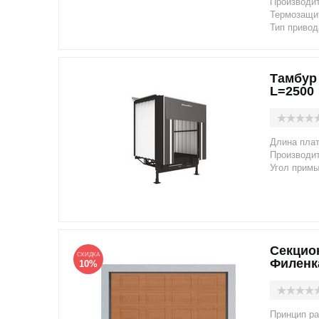
Производи
Термозащит
Тип привод
Тамбур
L=2500
Длина пла
Производи
Угол примы
Секцио
СКИДКА
Филенк
10%
Принцип ра