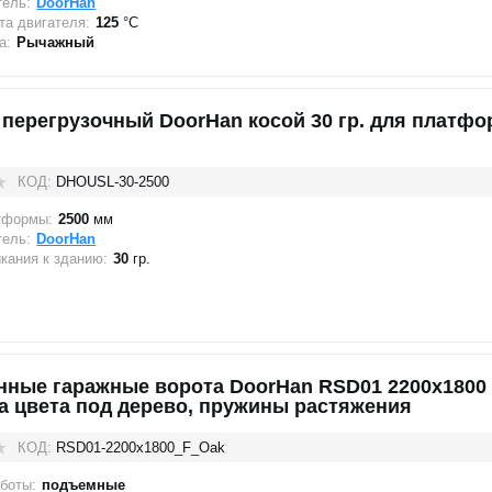
тель:
DoorHan
а двигателя:
125
°C
а:
Рычажный
 перегрузочный DoorHan косой 30 гр. для платф
КОД:
DHOUSL-30-2500
тформы:
2500
мм
тель:
DoorHan
кания к зданию:
30
гр.
нные гаражные ворота DoorHan RSD01 2200x1800
а цвета под дерево, пружины растяжения
КОД:
RSD01-2200х1800_F_Oak
боты:
подъемные