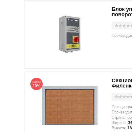
Блок у
поворо
Производи
Секцио
СКИДКА
Филенк
10%
Принцип ра
Производи
Страна про
Ширина:
3
Высота:
18