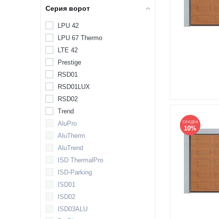
Серия ворот
LPU 42
LPU 67 Thermo
LTE 42
Prestige
RSD01
RSD01LUX
RSD02
Trend
AluPro
СКИДКА
10%
AluTherm
AluTrend
ISD ThermalPro
ISD-Parking
ISD01
ISD02
ISD03ALU