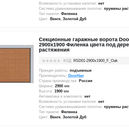
Возможность установки калитки:
нет
Система уравновешивания полотна:
пружины рас
Тип панели:
Филенка
Цвет:
Венге
,
Золотой Дуб
Секционные гаражные ворота Doo
2900x1900 Филенка цвета под дер
растяжения
КОД:
RSD01-2900х1900_F_Oak
Принцип работы:
подъемные
Производитель:
DoorHan
Страна производства:
Россия
Ширина:
2900
мм
Высота:
1900
мм
Автоматика в комплекте:
нет
Возможность установки калитки:
нет
Система уравновешивания полотна:
пружины рас
Тип панели:
Филенка
Цвет:
Венге
,
Золотой Дуб