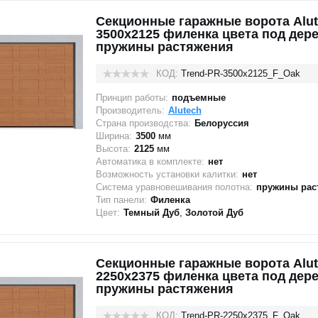
Секционные гаражные ворота Alut
3500x2125 филенка цвета под дере
пружины растяжения
КОД:
Trend-PR-3500х2125_F_Oak
Принцип работы:
подъемные
Производитель:
Alutech
Страна производства:
Белоруссия
Ширина:
3500
мм
Высота:
2125
мм
Автоматика в комплекте:
нет
Возможность установки калитки:
нет
Система уравновешивания полотна:
пружины рас
Тип панели:
Филенка
Цвет:
Темный Дуб
,
Золотой Дуб
Секционные гаражные ворота Alut
2250x2375 филенка цвета под дере
пружины растяжения
КОД:
Trend-PR-2250х2375_F_Oak