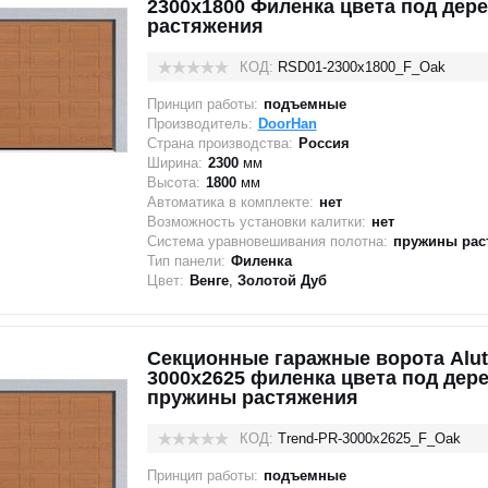
2300x1800 Филенка цвета под дер
растяжения
КОД:
RSD01-2300х1800_F_Oak
Принцип работы:
подъемные
Производитель:
DoorHan
Страна производства:
Россия
Ширина:
2300
мм
Высота:
1800
мм
Автоматика в комплекте:
нет
Возможность установки калитки:
нет
Система уравновешивания полотна:
пружины рас
Тип панели:
Филенка
Цвет:
Венге
,
Золотой Дуб
Секционные гаражные ворота Alut
3000x2625 филенка цвета под дере
пружины растяжения
КОД:
Trend-PR-3000х2625_F_Oak
Принцип работы:
подъемные