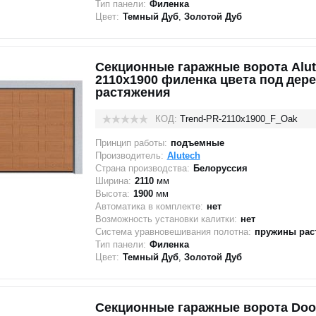
Тип панели:
Филенка
Цвет:
Темный Дуб
,
Золотой Дуб
Секционные гаражные ворота Alut
2110x1900 филенка цвета под дер
растяжения
КОД:
Trend-PR-2110х1900_F_Oak
Принцип работы:
подъемные
Производитель:
Alutech
Страна производства:
Белоруссия
Ширина:
2110
мм
Высота:
1900
мм
Автоматика в комплекте:
нет
Возможность установки калитки:
нет
Система уравновешивания полотна:
пружины рас
Тип панели:
Филенка
Цвет:
Темный Дуб
,
Золотой Дуб
Секционные гаражные ворота Doo