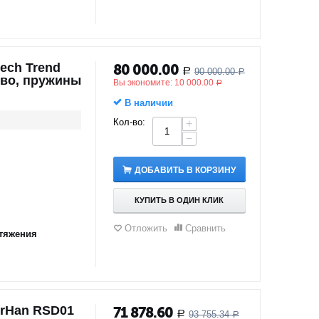
ech Trend
80 000.00
90 000.00
Р
Р
ево, пружины
Вы экономите:
10 000.00
Р
В наличии
Кол-во:
+
−
ДОБАВИТЬ В КОРЗИНУ
КУПИТЬ В ОДИН КЛИК
Отложить
Сравнить
тяжения
rHan RSD01
71 878.60
93 755.34
Р
Р