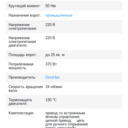
Крутящий момент:
50
Нм
Назначение ворот:
промышленные
Напряжение
220
В
электропитания:
Напряжение
220
В
электропитания
двигателя:
Площадь ворот:
до 25
кв. м
Потребляемая
370
Вт
мощность:
Производитель:
DoorHan
Скорость вращения
24
об/мин
вала:
Термозащита
130
°C
двигателя:
Комплектация:
привод со встроенным
блоком управления;
цепной привод; цепь
для ручного открывания
ворот; кронштейн