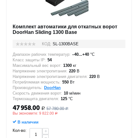
Комплект автоматики для откатных ворот
DoorHan Sliding 1300 Base
КОД:
SL-1300BASE
Диапазон рабочих температур:
–40...+40
°C
Класс защиты IP:
54
Максимальный вес ворот:
1300
кг
Напряжение электропитания:
220
В
Напряжение электропитания двигателя:
220
В
Потребляемая мощность:
550
Вт
Производитель:
DoorHan
Скорость движения ворот:
10
м/мин
Термозащита двигателя:
125
°C
47 958.00
57 780.00
Р
Р
Вы экономите:
9 822.00
Р
В наличии
Кол-во:
+
−