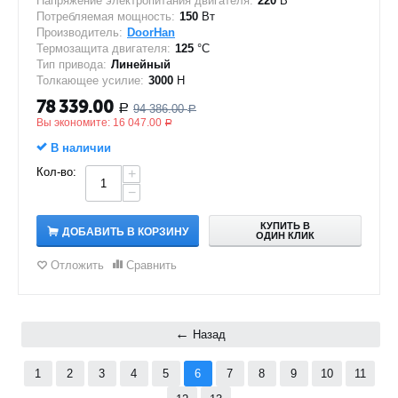
Напряжение электропитания двигателя:
220
В
Потребляемая мощность:
150
Вт
Производитель:
DoorHan
Термозащита двигателя:
125
°C
Тип привода:
Линейный
Толкающее усилие:
3000
Н
78 339.00
94 386.00
Р
Р
Вы экономите:
16 047.00
Р
В наличии
Кол-во:
+
−
КУПИТЬ В
ДОБАВИТЬ В КОРЗИНУ
ОДИН КЛИК
Отложить
Сравнить
Назад
1
2
3
4
5
6
7
8
9
10
11