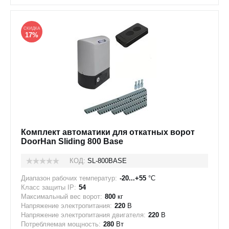
СКИДКА
17%
Комплект автоматики для откатных ворот
DoorHan Sliding 800 Base
КОД:
SL-800BASE
Диапазон рабочих температур:
-20...+55
°C
Класс защиты IP:
54
Максимальный вес ворот:
800
кг
Напряжение электропитания:
220
В
Напряжение электропитания двигателя:
220
В
Потребляемая мощность:
280
Вт