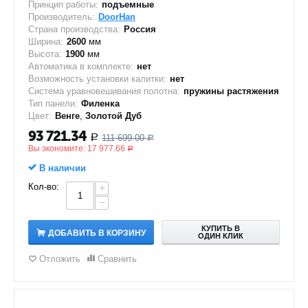
Принцип работы:
подъемные
Производитель:
DoorHan
Страна производства:
Россия
Ширина:
2600
мм
Высота:
1900
мм
Автоматика в комплекте:
нет
Возможность установки калитки:
нет
Система уравновешивания полотна:
пружины растяжения
Тип панели:
Филенка
Цвет:
Венге
,
Золотой Дуб
93 721.34
111 699.00
Р
Р
Вы экономите:
17 977.66
Р
В наличии
Кол-во:
+
−
КУПИТЬ В
ДОБАВИТЬ В КОРЗИНУ
ОДИН КЛИК
Отложить
Сравнить