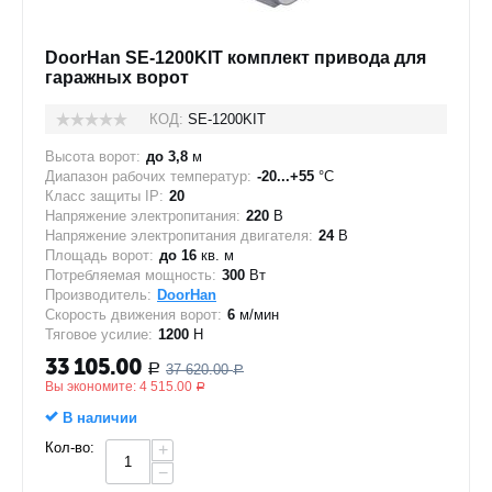
DoorHan SE-1200KIT комплект привода для
гаражных ворот
КОД:
SE-1200KIT
Высота ворот:
до 3,8
м
Диапазон рабочих температур:
-20...+55
°C
Класс защиты IP:
20
Напряжение электропитания:
220
В
Напряжение электропитания двигателя:
24
В
Площадь ворот:
до 16
кв. м
Потребляемая мощность:
300
Вт
Производитель:
DoorHan
Скорость движения ворот:
6
м/мин
Тяговое усилие:
1200
Н
33 105.00
37 620.00
Р
Р
Вы экономите:
4 515.00
Р
В наличии
Кол-во:
+
−