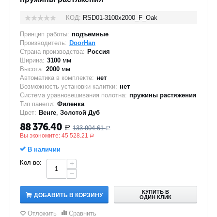
КОД:
RSD01-3100х2000_F_Oak
Принцип работы:
подъемные
Производитель:
DoorHan
Страна производства:
Россия
Ширина:
3100
мм
Высота:
2000
мм
Автоматика в комплекте:
нет
Возможность установки калитки:
нет
Система уравновешивания полотна:
пружины растяжения
Тип панели:
Филенка
Цвет:
Венге
,
Золотой Дуб
88 376.40
133 904.61
Р
Р
Вы экономите:
45 528.21
Р
В наличии
Кол-во:
+
−
КУПИТЬ В
ДОБАВИТЬ В КОРЗИНУ
ОДИН КЛИК
Отложить
Сравнить