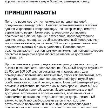
ворота легкие и имеют самую большую размерную сетку.
ПРИНЦИП РАБОТЫ
Полотно ворот состоит из нескольких вэндвич-панелей,
соединенных между собой. Полотно устанавливается в проем
здания и крепится к направляющим, по которым поднимается
вертикально вверх. Такие ворота возможно установить
практически в любое здание: автосервис, производственное
здание, завод, склад, автомойка,промышленный холодильник и
морозильная камера, автосалон, 10 типов подъема позволяют
произвести монтаж в любых условиях. Полотно ворот
уравновешивается торсионным механизмом, при помощи которого
открытие и закрытие ворот любых размеров не доставляет
сложностей.
Промышленные ворота предназначены для установки там, где
высока интенсивность использования. Обычный ресурс пружин от
25 000 до 100 000 циклов открывания и закрывания. Для
помещений с повышенной влажностью, таких как автомойки, есть
специальные комплектации со специальной фурнитурой для
особо влажных условий эксплуатации. Большой размерный ряд,
возможно изготовление ворот любых размеров с шагом в 5 мм.
Большой выбор панелей, цветов. Из дополнительных опций
доступны: встроенная в полотно калитка, врезанные окна и
панорамное остекление, отдельностоящая дверь, ригельный
замок, устройство разблокировки автоматики, комплект
автоматики с промышленным вальным электроприводом с
повышенным ресурсом и пультами дистанционного управления.