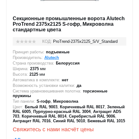
Секционные промышленные ворота Alutech
ProTrend 2375х2125 S-гофр, Микроволна
стандартные цвета
КОД:
ProTrend-2375х2125_S/V_Standard
Принцип работы:
подъемные
Производитель:
Alutech
Страна производства:
Белоруссия
Ширина:
2375
мм
Высота:
2125
мм
Автоматика в комплекте:
нет
Возможность установки калитки:
да
Система уравновешивания полотна:
торсионные
пружины
Тип панели:
S-гофр
,
Микроволна
Цвет:
Белый RAL 9003
,
Коричневый RAL 8017
,
Зеленый
RAL 6005
,
Пурпурно-красный RAL 3004
,
Антрацит ADS
703
,
Коричневый RAL 8014
,
Серебристый RAL 9006
,
Антрацит RAL 7016
,
Синий RAL 5010
,
Бежевый RAL 1015
Свяжитесь с нами насчёт цены