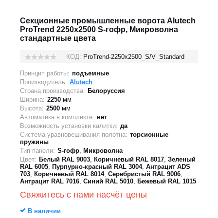
Секционные промышленные ворота Alutech
ProTrend 2250х2500 S-гофр, Микроволна
стандартные цвета
КОД:
ProTrend-2250х2500_S/V_Standard
Принцип работы:
подъемные
Производитель:
Alutech
Страна производства:
Белоруссия
Ширина:
2250
мм
Высота:
2500
мм
Автоматика в комплекте:
нет
Возможность установки калитки:
да
Система уравновешивания полотна:
торсионные
пружины
Тип панели:
S-гофр
,
Микроволна
Цвет:
Белый RAL 9003
,
Коричневый RAL 8017
,
Зеленый
RAL 6005
,
Пурпурно-красный RAL 3004
,
Антрацит ADS
703
,
Коричневый RAL 8014
,
Серебристый RAL 9006
,
Антрацит RAL 7016
,
Синий RAL 5010
,
Бежевый RAL 1015
Свяжитесь с нами насчёт цены
В наличии