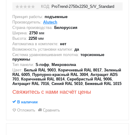
КОД:
ProTrend-2750х2250_S/V_Standard
Принцип работы:
подъемные
Производитель:
Alutech
Страна производства:
Белоруссия
Ширина:
2750
мм
Высота:
2250
мм
Автоматика в комплекте:
нет
Возможность установки калитки:
да
Система уравновешивания полотна:
торсионные
пружины
Тип панели:
S-гофр
,
Микроволна
Цвет:
Белый RAL 9003
,
Коричневый RAL 8017
,
Зеленый
RAL 6005
,
Пурпурно-красный RAL 3004
,
Антрацит ADS
703
,
Коричневый RAL 8014
,
Серебристый RAL 9006
,
Антрацит RAL 7016
,
Синий RAL 5010
,
Бежевый RAL 1015
Свяжитесь с нами насчёт цены
В наличии
Отложить
Сравнить