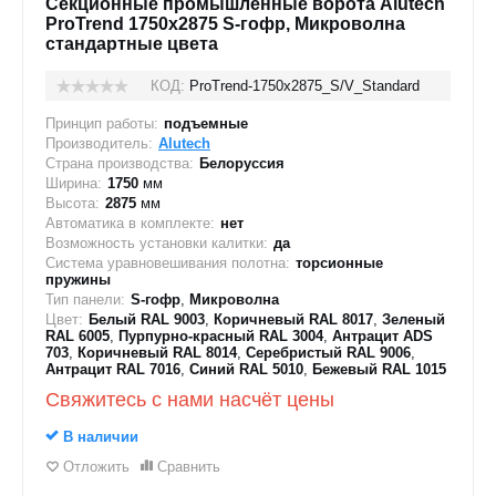
Секционные промышленные ворота Alutech
ProTrend 1750х2875 S-гофр, Микроволна
стандартные цвета
КОД:
ProTrend-1750х2875_S/V_Standard
Принцип работы:
подъемные
Производитель:
Alutech
Страна производства:
Белоруссия
Ширина:
1750
мм
Высота:
2875
мм
Автоматика в комплекте:
нет
Возможность установки калитки:
да
Система уравновешивания полотна:
торсионные
пружины
Тип панели:
S-гофр
,
Микроволна
Цвет:
Белый RAL 9003
,
Коричневый RAL 8017
,
Зеленый
RAL 6005
,
Пурпурно-красный RAL 3004
,
Антрацит ADS
703
,
Коричневый RAL 8014
,
Серебристый RAL 9006
,
Антрацит RAL 7016
,
Синий RAL 5010
,
Бежевый RAL 1015
Свяжитесь с нами насчёт цены
В наличии
Отложить
Сравнить