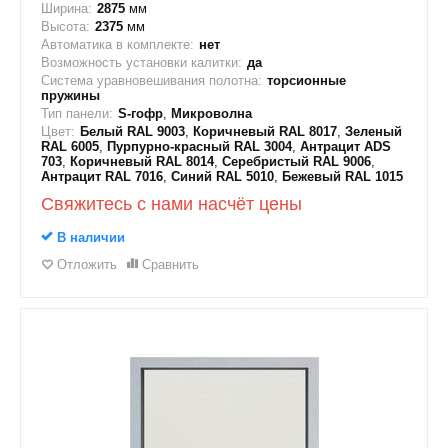
Ширина:
2875
мм
Высота:
2375
мм
Автоматика в комплекте:
нет
Возможность установки калитки:
да
Система уравновешивания полотна:
торсионные
пружины
Тип панели:
S-гофр
,
Микроволна
Цвет:
Белый RAL 9003
,
Коричневый RAL 8017
,
Зеленый
RAL 6005
,
Пурпурно-красный RAL 3004
,
Антрацит ADS
703
,
Коричневый RAL 8014
,
Серебристый RAL 9006
,
Антрацит RAL 7016
,
Синий RAL 5010
,
Бежевый RAL 1015
Свяжитесь с нами насчёт цены
В наличии
Отложить
Сравнить