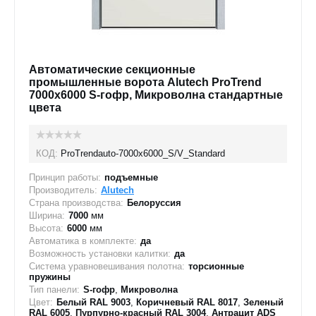
Автоматические секционные
промышленные ворота Alutech ProTrend
7000х6000 S-гофр, Микроволна стандартные
цвета
КОД:
ProTrendauto-7000х6000_S/V_Standard
Принцип работы:
подъемные
Производитель:
Alutech
Страна производства:
Белоруссия
Ширина:
7000
мм
Высота:
6000
мм
Автоматика в комплекте:
да
Возможность установки калитки:
да
Система уравновешивания полотна:
торсионные
пружины
Тип панели:
S-гофр
,
Микроволна
Цвет:
Белый RAL 9003
,
Коричневый RAL 8017
,
Зеленый
RAL 6005
,
Пурпурно-красный RAL 3004
,
Антрацит ADS