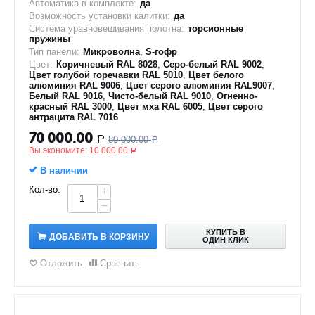
Автоматика в комплекте:
да
Возможность установки калитки:
да
Система уравновешивания полотна:
торсионные
пружины
Тип панели:
Микроволна
,
S-гофр
Цвет:
Коричневый RAL 8028
,
Серо-белый RAL 9002
,
Цвет голубой горечавки RAL 5010
,
Цвет белого
алюминия RAL 9006
,
Цвет серого алюминия RAL9007
,
Белый RAL 9016
,
Чисто-белый RAL 9010
,
Огненно-
красный RAL 3000
,
Цвет мха RAL 6005
,
Цвет серого
антрацита RAL 7016
70 000.00
80 000.00
Р
Р
Вы экономите:
10 000.00
Р
В наличии
Кол-во:
+
−
КУПИТЬ В
ДОБАВИТЬ В КОРЗИНУ
ОДИН КЛИК
Отложить
Сравнить