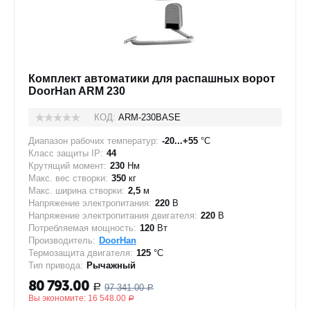
Комплект автоматики для распашных ворот
DoorHan ARM 230
КОД:
ARM-230BASE
Диапазон рабочих температур:
-20...+55
°C
Класс защиты IP:
44
Крутящий момент:
230
Нм
Макс. вес створки:
350
кг
Макс. ширина створки:
2,5
м
Напряжение электропитания:
220
В
Напряжение электропитания двигателя:
220
В
Потребляемая мощность:
120
Вт
Производитель:
DoorHan
Термозащита двигателя:
125
°C
Тип привода:
Рычажный
80 793.00
97 341.00
Р
Р
Вы экономите:
16 548.00
Р