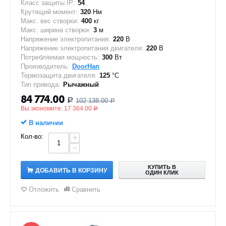
Класс защиты IP:
54
Крутящий момент:
320
Нм
Макс. вес створки:
400
кг
Макс. ширина створки:
3
м
Напряжение электропитания:
220
В
Напряжение электропитания двигателя:
220
В
Потребляемая мощность:
300
Вт
Производитель:
DoorHan
Термозащита двигателя:
125
°C
Тип привода:
Рычажный
84 774.00
102 138.00
Р
Р
Вы экономите:
17 364.00
Р
В наличии
Кол-во:
+
−
КУПИТЬ В
ДОБАВИТЬ В КОРЗИНУ
ОДИН КЛИК
Отложить
Сравнить