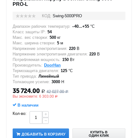
PRO-L
КОД:
Swing-5000PRO
Диапазон рабочих температур:
–40...+55
°C
Класс защиты IP:
54
Макс. вес створки:
500
кг
Макс. ширина створки:
5
м
Напряжение электропитания:
220
В
Напряжение электропитания двигателя:
220
В
Потребляемая мощность:
150
Вт
Производитель:
DoorHan
Термозащита двигателя:
125
°C
Тип привода:
Линейный
Толкающее усилие:
3000
Н
35 724.00
42 027.00
Р
Р
Вы экономите:
6 303.00
Р
В наличии
Кол-во:
+
−
КУПИТЬ В
ДОБАВИТЬ В КОРЗИНУ
ОДИН КЛИК