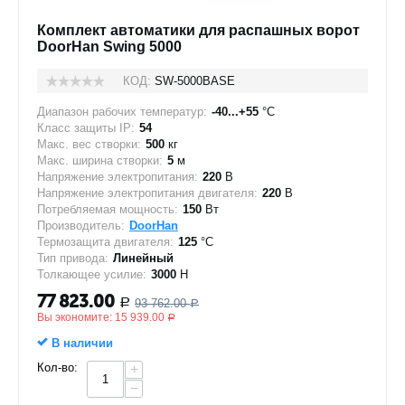
Комплект автоматики для распашных ворот
DoorHan Swing 5000
КОД:
SW-5000BASE
Диапазон рабочих температур:
-40...+55
°C
Класс защиты IP:
54
Макс. вес створки:
500
кг
Макс. ширина створки:
5
м
Напряжение электропитания:
220
В
Напряжение электропитания двигателя:
220
В
Потребляемая мощность:
150
Вт
Производитель:
DoorHan
Термозащита двигателя:
125
°C
Тип привода:
Линейный
Толкающее усилие:
3000
Н
77 823.00
93 762.00
Р
Р
Вы экономите:
15 939.00
Р
В наличии
Кол-во:
+
−