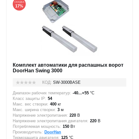
СКИДКА
17%
Комплект автоматики для распашных ворот
DoorHan Swing 3000
КОД:
SW-3000BASE
Диапазон рабочих температур:
-40...+55
°C
Класс защиты IP:
54
Макс. вес створки:
400
кг
Макс. ширина створки:
3
м
Напряжение электропитания:
220
В
Напряжение электропитания двигателя:
220
В
Потребляемая мощность:
150
Вт
Производитель:
DoorHan
Термозащита двигателя:
125
°C