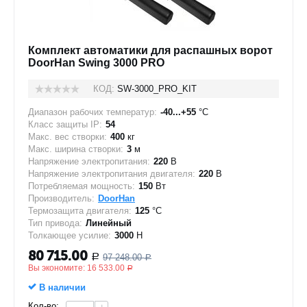
Комплект автоматики для распашных ворот
DoorHan Swing 3000 PRO
КОД:
SW-3000_PRO_KIT
Диапазон рабочих температур:
-40...+55
°C
Класс защиты IP:
54
Макс. вес створки:
400
кг
Макс. ширина створки:
3
м
Напряжение электропитания:
220
В
Напряжение электропитания двигателя:
220
В
Потребляемая мощность:
150
Вт
Производитель:
DoorHan
Термозащита двигателя:
125
°C
Тип привода:
Линейный
Толкающее усилие:
3000
Н
80 715.00
97 248.00
Р
Р
Вы экономите:
16 533.00
Р
В наличии
Кол-во: