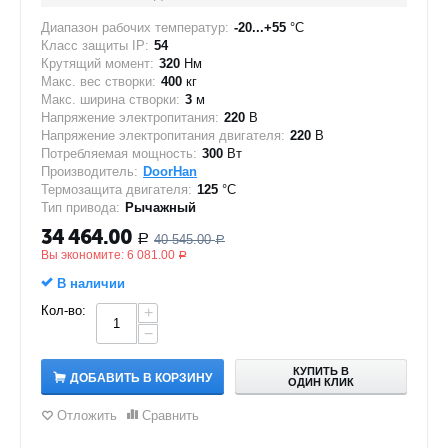
Диапазон рабочих температур:
-20...+55
°C
Класс защиты IP:
54
Крутящий момент:
320
Нм
Макс. вес створки:
400
кг
Макс. ширина створки:
3
м
Напряжение электропитания:
220
В
Напряжение электропитания двигателя:
220
В
Потребляемая мощность:
300
Вт
Производитель:
DoorHan
Термозащита двигателя:
125
°C
Тип привода:
Рычажный
34 464.00
40 545.00
Р
Р
Вы экономите:
6 081.00
Р
В наличии
Кол-во:
+
−
КУПИТЬ В
ДОБАВИТЬ В КОРЗИНУ
ОДИН КЛИК
Отложить
Сравнить