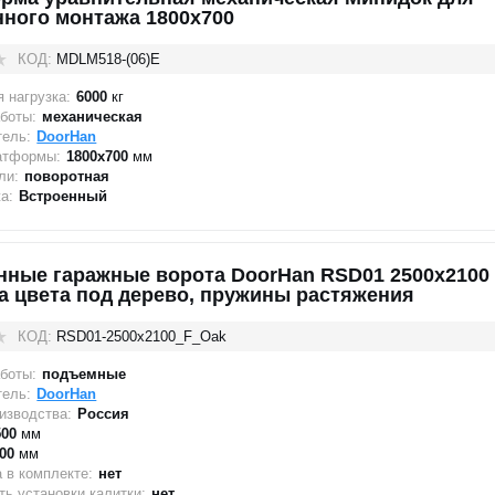
нного монтажа 1800х700
КОД:
MDLM518-(06)E
 нагрузка:
6000
кг
боты:
механическая
тель:
DoorHan
атформы:
1800x700
мм
ли:
поворотная
а:
Встроенный
нные гаражные ворота DoorHan RSD01 2500x2100
а цвета под дерево, пружины растяжения
КОД:
RSD01-2500х2100_F_Oak
боты:
подъемные
тель:
DoorHan
изводства:
Россия
500
мм
00
мм
 в комплекте:
нет
ь установки калитки:
нет