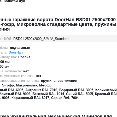
е
,
Золотой Дуб
нные гаражные ворота DoorHan RSD01 2500x2000 
M-гофр, Микроволна стандартные цвета, пружины
ения
КОД:
RSD01-2500х2000_S/M/V_Standard
боты:
подъемные
тель:
DoorHan
изводства:
Россия
500
мм
00
мм
 в комплекте:
нет
ь установки калитки:
нет
равновешивания полотна:
пружины растяжения
:
S-гофр
,
Микроволна
,
M-гофр
еный RAL 6005
,
Антрацит RAL 7016
,
Бордовый RAL 3005
,
Коричневый
бристый RAL 9006
,
Бежевый RAL 1014
,
Синий RAL 5005
,
Красный RAL
 9003
,
Коричневый RAL 8017
,
Серый RAL 7004
рма уравнительная механическая Минидок для