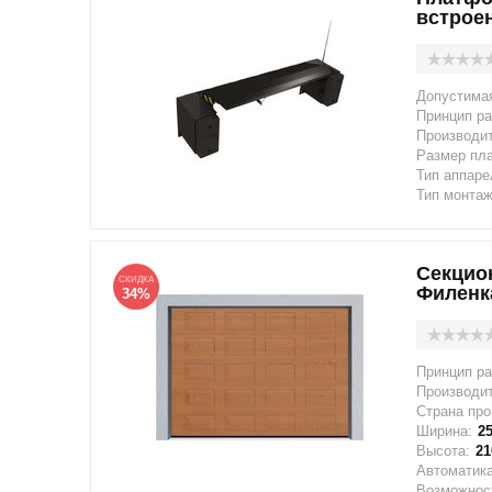
встрое
Допустимая
Принцип ра
Производи
Размер пл
Тип аппаре
Тип монтаж
Секцио
СКИДКА
Филенк
34%
Принцип ра
Производи
Страна про
Ширина:
2
Высота:
21
Автоматика
Возможност