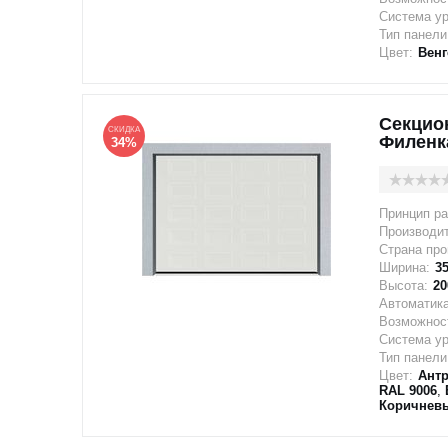
Система у
Тип панели
Цвет:
Венг
Секцио
СКИДКА
Филенк
34%
Принцип ра
Производи
Страна про
Ширина:
3
Высота:
20
Автоматика
Возможност
Система у
Тип панели
Цвет:
Антр
RAL 9006
,
Коричневы