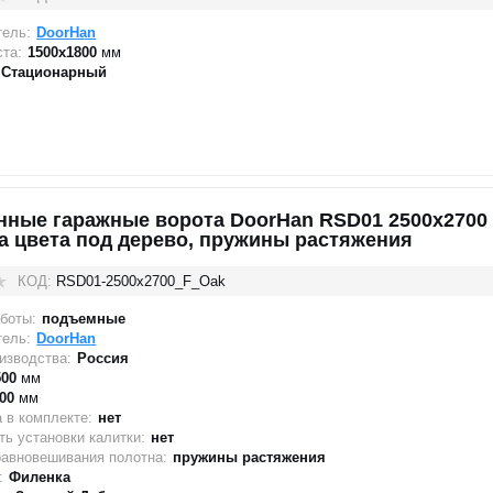
тель:
DoorHan
та:
1500х1800
мм
Стационарный
нные гаражные ворота DoorHan RSD01 2500x2700
а цвета под дерево, пружины растяжения
КОД:
RSD01-2500х2700_F_Oak
боты:
подъемные
тель:
DoorHan
изводства:
Россия
500
мм
00
мм
 в комплекте:
нет
ь установки калитки:
нет
равновешивания полотна:
пружины растяжения
:
Филенка