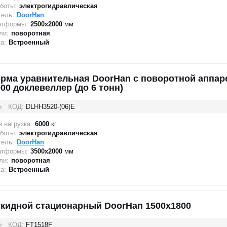
боты:
электрогидравлическая
тель:
DoorHan
атформы:
2500х2000
мм
ли:
поворотная
а:
Встроенный
рма уравнительная DoorHan с поворотной аппа
00 доклевеллер (до 6 тонн)
КОД:
DLHH3520-(06)E
 нагрузка:
6000
кг
боты:
электрогидравлическая
тель:
DoorHan
атформы:
3500х2000
мм
ли:
поворотная
а:
Встроенный
ткидной стационарный DoorHan 1500x1800
КОД:
FT1518F