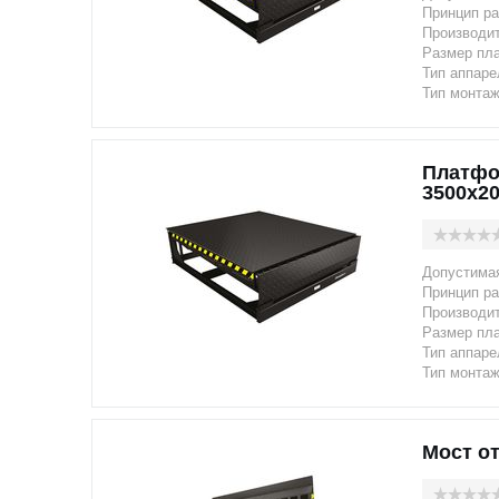
Принцип ра
Производи
Размер пл
Тип аппаре
Тип монтаж
Платфо
3500x20
Допустимая
Принцип ра
Производи
Размер пл
Тип аппаре
Тип монтаж
Мост о