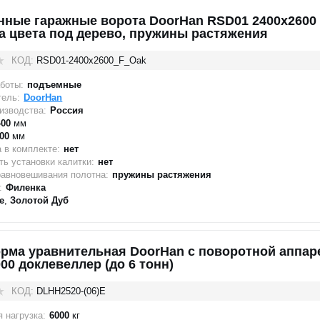
нные гаражные ворота DoorHan RSD01 2400x2600
а цвета под дерево, пружины растяжения
КОД:
RSD01-2400х2600_F_Oak
боты:
подъемные
тель:
DoorHan
изводства:
Россия
400
мм
00
мм
 в комплекте:
нет
ь установки калитки:
нет
равновешивания полотна:
пружины растяжения
:
Филенка
е
,
Золотой Дуб
рма уравнительная DoorHan с поворотной аппа
00 доклевеллер (до 6 тонн)
КОД:
DLHH2520-(06)E
 нагрузка:
6000
кг