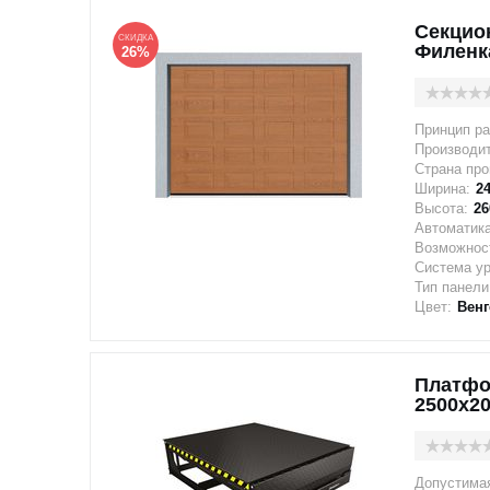
Секцио
СКИДКА
Филенк
26%
Принцип ра
Производи
Страна про
Ширина:
2
Высота:
26
Автоматика
Возможност
Система у
Тип панели
Цвет:
Венг
Платфо
2500x20
Допустимая