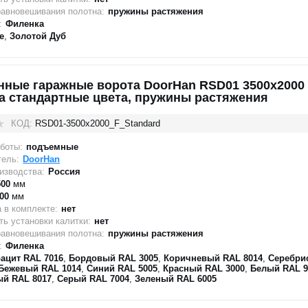
равновешивания полотна:
пружины растяжения
:
Филенка
е
,
Золотой Дуб
нные гаражные ворота DoorHan RSD01 3500x2000
а стандартные цвета, пружины растяжения
КОД:
RSD01-3500х2000_F_Standard
боты:
подъемные
тель:
DoorHan
изводства:
Россия
500
мм
00
мм
 в комплекте:
нет
ь установки калитки:
нет
равновешивания полотна:
пружины растяжения
:
Филенка
ацит RAL 7016
,
Бордовый RAL 3005
,
Коричневый RAL 8014
,
Серебри
Бежевый RAL 1014
,
Синий RAL 5005
,
Красный RAL 3000
,
Белый RAL 9
й RAL 8017
,
Серый RAL 7004
,
Зеленый RAL 6005