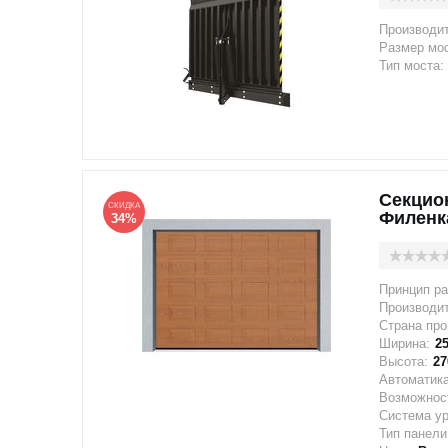
Производи
Размер мос
Тип моста:
Секцио
СКИДКА
Филенк
34%
Принцип ра
Производи
Страна про
Ширина:
2
Высота:
27
Автоматика
Возможност
Система у
Тип панели