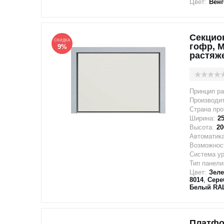
Цвет:
Венг
Секцио
СКИДКА
гофр, 
9%
растяж
Принцип ра
Производи
Страна про
Ширина:
2
Высота:
20
Автоматика
Возможност
Система у
Тип панели
Цвет:
Зел
8014
,
Сере
Белый RAL
Платфо