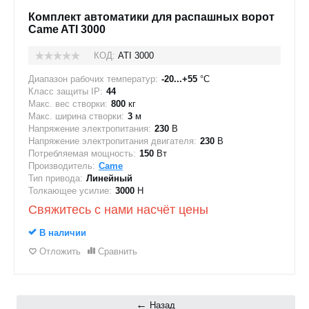
Комплект автоматики для распашных ворот
Came ATI 3000
КОД:
ATI 3000
Диапазон рабочих температур:
-20...+55
°C
Класс защиты IP:
44
Макс. вес створки:
800
кг
Макс. ширина створки:
3
м
Напряжение электропитания:
230
В
Напряжение электропитания двигателя:
230
В
Потребляемая мощность:
150
Вт
Производитель:
Came
Тип привода:
Линейный
Толкающее усилие:
3000
Н
Свяжитесь с нами насчёт цены
В наличии
Отложить
Сравнить
Назад