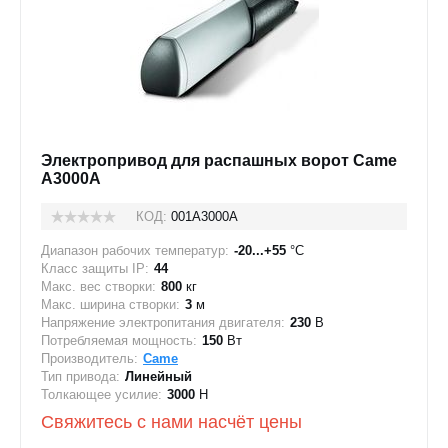
Электропривод для распашных ворот Came
A3000A
КОД:
001A3000A
Диапазон рабочих температур:
-20...+55
°C
Класс защиты IP:
44
Макс. вес створки:
800
кг
Макс. ширина створки:
3
м
Напряжение электропитания двигателя:
230
В
Потребляемая мощность:
150
Вт
Производитель:
Came
Тип привода:
Линейный
Толкающее усилие:
3000
Н
Свяжитесь с нами насчёт цены