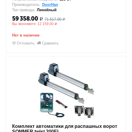
Производитель:
DoorHan
Тип привода:
Линейный
59 358.00
71 517.00
Р
Р
Вы экономите:
12 159.00
Р
Нет в наличии
Отложить
Сравнить
Комплект автоматики для распашных ворот
SOMMER twist 200EL