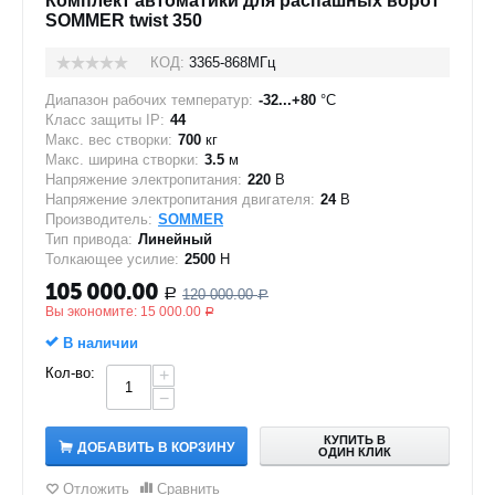
Комплект автоматики для распашных ворот
SOMMER twist 350
КОД:
3365-868МГц
Диапазон рабочих температур:
-32...+80
°C
Класс защиты IP:
44
Макс. вес створки:
700
кг
Макс. ширина створки:
3.5
м
Напряжение электропитания:
220
В
Напряжение электропитания двигателя:
24
В
Производитель:
SOMMER
Тип привода:
Линейный
Толкающее усилие:
2500
Н
105 000.00
120 000.00
Р
Р
Вы экономите:
15 000.00
Р
В наличии
Кол-во:
+
−
КУПИТЬ В
ДОБАВИТЬ В КОРЗИНУ
ОДИН КЛИК
Отложить
Сравнить