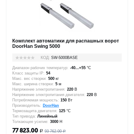
Комплект автоматики для распашных ворот
DoorHan Swing 5000
КОД:
SW-5000BASE
Диапазон рабочих температур:
-40...+55
°C
Класс защиты IP:
54
Макс. вес створки:
500
кг
Макс. ширина створки:
5
м
Напряжение электропитания:
220
В
Напряжение электропитания двигателя:
220
В
Потребляемая мощность:
150
Вт
Производитель:
DoorHan
Термозащита двигателя:
125
°C
Тип привода:
Линейный
Толкающее усилие:
3000
Н
77 823.00
93 762.00
Р
Р