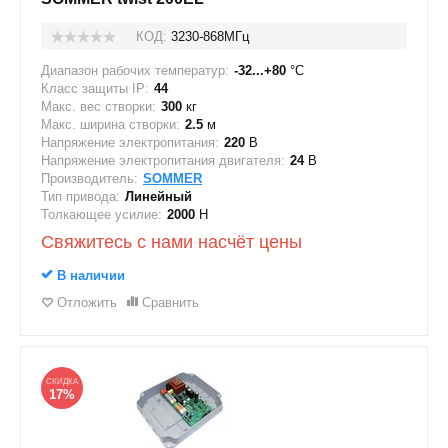
КОД:
3230-868МГц
Диапазон рабочих температур:
-32...+80
°C
Класс защиты IP:
44
Макс. вес створки:
300
кг
Макс. ширина створки:
2.5
м
Напряжение электропитания:
220
В
Напряжение электропитания двигателя:
24
В
Производитель:
SOMMER
Тип привода:
Линейный
Толкающее усилие:
2000
Н
Свяжитесь с нами насчёт цены
В наличии
Отложить
Сравнить
СКИДКА
17%