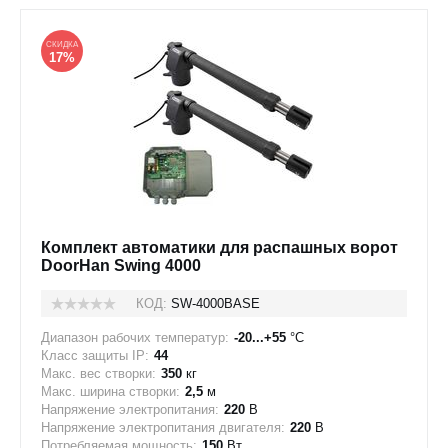
СКИДКА
17%
Комплект автоматики для распашных ворот
DoorHan Swing 4000
КОД:
SW-4000BASE
Диапазон рабочих температур:
-20...+55
°C
Класс защиты IP:
44
Макс. вес створки:
350
кг
Макс. ширина створки:
2,5
м
Напряжение электропитания:
220
В
Напряжение электропитания двигателя:
220
В
Потребляемая мощность:
150
Вт