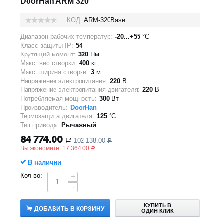
DoorHan ARM 320
КОД:
ARM-320Base
Диапазон рабочих температур:
-20...+55
°C
Класс защиты IP:
54
Крутящий момент:
320
Нм
Макс. вес створки:
400
кг
Макс. ширина створки:
3
м
Напряжение электропитания:
220
В
Напряжение электропитания двигателя:
220
В
Потребляемая мощность:
300
Вт
Производитель:
DoorHan
Термозащита двигателя:
125
°C
Тип привода:
Рычажный
84 774.00
102 138.00
Р
Р
Вы экономите:
17 364.00
Р
В наличии
Кол-во:
+
−
КУПИТЬ В
ДОБАВИТЬ В КОРЗИНУ
ОДИН КЛИК