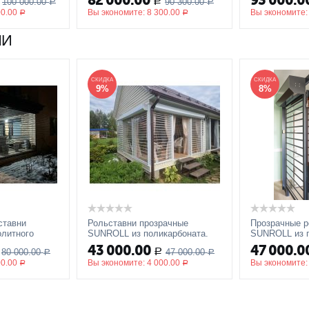
82 000.00
93 000.0
100 000.00
90 300.00
Р
а, пружины
Р
стандартные цвета, пружины
Р
стандартные 
00.00
Вы экономите:
8 300.00
Вы экономите
растяжения
растяжения
Р
Р
НИ
СКИДКА
СКИДКА
9%
8%
ставни
Рольставни прозрачные
Прозрачные р
литного
SUNROLL из поликарбоната.
SUNROLL из п
ример:
Пример 1500x2900
электроприво
43 000.00
47 000.0
80 000.00
47 000.00
Р
Р
Р
x 2000 мм.
00.00
Вы экономите:
4 000.00
Вы экономите
Р
Р