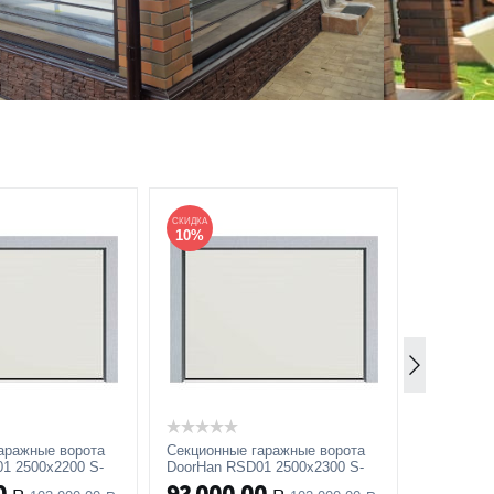
СКИДКА
СКИДКА
10%
12%
аражные ворота
Секционные гаражные ворота
Секционн
1 2500x2200 S-
DoorHan RSD01 2500x2300 S-
DoorHan 
, Микроволна
гофр, M-гофр, Микроволна
гофр, M-