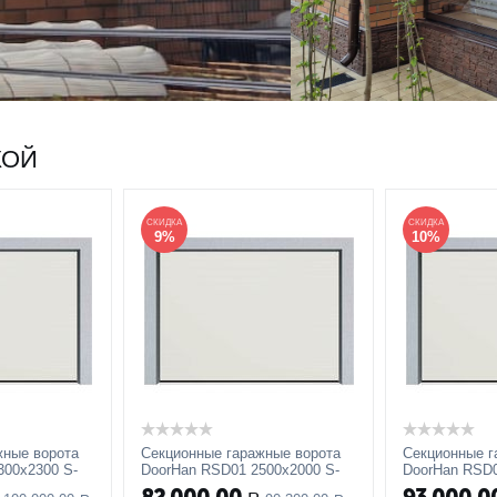
КОЙ
СКИДКА
СКИДКА
9%
10%
жные ворота
Секционные гаражные ворота
Секционные г
300x2300 S-
DoorHan RSD01 2500x2000 S-
DoorHan RSD0
икроволна
гофр, M-гофр, Микроволна
гофр, M-гофр