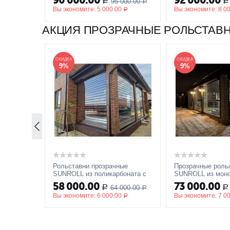
90 000.00
92 000.00
95 000.00
Р
Р
стандартные цвета, пружины
Р
стандартные цвет
Вы экономите:
5 000.00
Вы экономите:
8 0
растяжения
растяжения
Р
АКЦИЯ ПРОЗРАЧНЫЕ РОЛЬСТАВ
СКИДКА
СКИДКА
9%
9%
Рольставни прозрачные
Прозрачные роль
SUNROLL из поликарбоната с
SUNROLL из моно
электроприводом. Пример
поликарбоната. П
58 000.00
73 000.00
64 000.00
Р
Р
2500x2000
Р
3000x2000 мм
Вы экономите:
6 000.00
Вы экономите:
7 0
Р