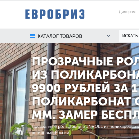
Дилерам
КАТАЛОГ ТОВАРОВ
ПРОЗРАЧНЫЕ РО
ИЗ ПОЛИКАРБОНА
9900 РУБЛЕЙ ЗА 1
ПОЛИКАРБОНАТ О
ММ. ЗАМЕР БЕСП
Прозрачные рольставни SUNROLL из поликарбоната
регионами России.