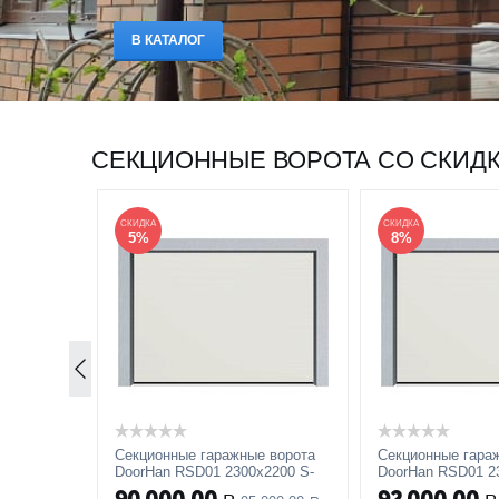
В КАТАЛОГ
СЕКЦИОННЫЕ ВОРОТА СО СКИД
СКИДКА
СКИДКА
5%
8%
Секционные гаражные ворота
Секционные гара
DoorHan RSD01 2300x2200 S-
DoorHan RSD01 2
гофр, M-гофр, Микроволна
гофр, M-гофр, М