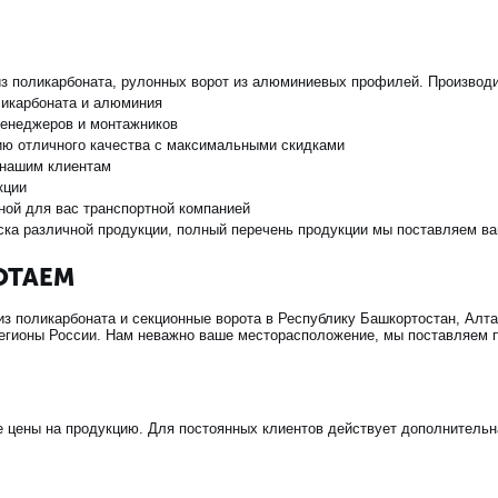
з поликарбоната, рулонных ворот из алюминиевых профилей. Производ
ликарбоната и алюминия
менеджеров и монтажников
ию отличного качества с максимальными скидками
 нашим клиентам
кции
ной для вас транспортной компанией
ска различной продукции, полный перечень продукции мы поставляем в
ОТАЕМ
з поликарбоната и секционные ворота в Республику Башкортостан, Алта
регионы России. Нам неважно ваше месторасположение, мы поставляем п
 цены на продукцию. Для постоянных клиентов действует дополнительн