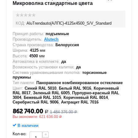
Микроволна стандартные цвета
КОД:
AluTrendauto(АЛПС)-4125х4500_S/V_Standard
Принцип работы:
подъемные
Производитель:
Alutech
Страна производства:
Белоруссия
Ширина:
4125
мм
Высота:
4500
мм
Автоматика в комплекте:
да
Возможность установки калитки:
да
Система уравновешивания полотна:
торсионные
пружины
Тип панели:
Панорамное комбинированное остекление
Цвет:
Синий RAL 5010
,
Белый RAL 9016
,
Коричневый
RAL 8017
,
Зеленый RAL 6005
,
Пурпурно-красный RAL
3004
,
Бежевый RAL 1015
,
Коричневый RAL 8014
,
Серебристый RAL 9006
,
Антрацит RAL 7016
862 740.00
1 484 376.00
Р
Р
Вы экономите:
621 636.00
Р
В наличии
Кол-во:
+