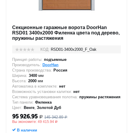
Секционные гаражные ворота DoorHan
RSD01 3400x2000 Филенка цвета под дерево,
пружины растяжения
КОД:
RSD01-3400х2000_F_Oak
Принцип работы:
подъемные
Производитель:
DoorHan
Страна производства:
Россия
Ширина:
3400
мм
Высота:
2000
мм
Автоматика в комплекте:
нет
Возможность установки калитки:
нет
Система уравновешивания полотна:
пружины растяжения
Тип панели:
Филенка
Цвет:
Венге
,
Золотой Дуб
95 926.95
145 342.89
Р
Р
Вы экономите:
49 415.94
Р
В наличии