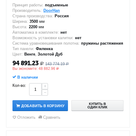
Принцип работы:
подъемные
Производитель:
DoorHan
Страна производства:
Россия
Ширина:
3500
мм
Высота:
2200
мм
Автоматика в комплекте:
нет
Возможность установки калитки:
нет
Система уравновешивания полотна:
пружины растяжения
Тип панели:
Филенка
Цвет:
Венге
,
Золотой Дуб
94 891.23
143 774.19
Р
Р
Вы экономите:
48 882.96
Р
В наличии
Кол-во:
+
−
КУПИТЬ В
ДОБАВИТЬ В КОРЗИНУ
ОДИН КЛИК
Отложить
Сравнить