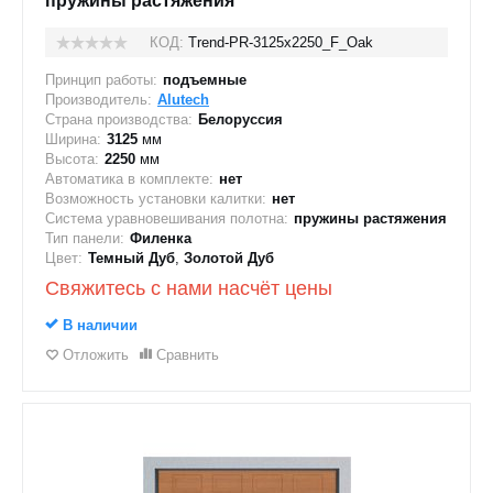
пружины растяжения
КОД:
Trend-PR-3125х2250_F_Oak
Принцип работы:
подъемные
Производитель:
Alutech
Страна производства:
Белоруссия
Ширина:
3125
мм
Высота:
2250
мм
Автоматика в комплекте:
нет
Возможность установки калитки:
нет
Система уравновешивания полотна:
пружины растяжения
Тип панели:
Филенка
Цвет:
Темный Дуб
,
Золотой Дуб
Свяжитесь с нами насчёт цены
В наличии
Отложить
Сравнить