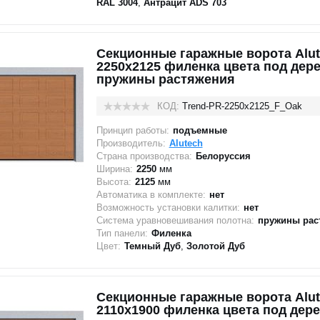
RAL 3004
,
Антрацит ADS 703
Секционные гаражные ворота Alut
2250x2125 филенка цвета под дере
пружины растяжения
КОД:
Trend-PR-2250х2125_F_Oak
Принцип работы:
подъемные
Производитель:
Alutech
Страна производства:
Белоруссия
Ширина:
2250
мм
Высота:
2125
мм
Автоматика в комплекте:
нет
Возможность установки калитки:
нет
Система уравновешивания полотна:
пружины рас
Тип панели:
Филенка
Цвет:
Темный Дуб
,
Золотой Дуб
Секционные гаражные ворота Alut
2110x1900 филенка цвета под дер