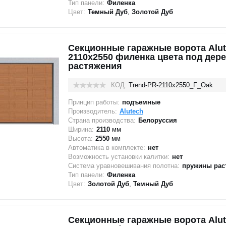
Тип панели:
Филенка
Цвет:
Темный Дуб
,
Золотой Дуб
Секционные гаражные ворота Alut
2110x2550 филенка цвета под дер
растяжения
КОД:
Trend-PR-2110х2550_F_Oak
Принцип работы:
подъемные
Производитель:
Alutech
Страна производства:
Белоруссия
Ширина:
2110
мм
Высота:
2550
мм
Автоматика в комплекте:
нет
Возможность установки калитки:
нет
Система уравновешивания полотна:
пружины рас
Тип панели:
Филенка
Цвет:
Золотой Дуб
,
Темный Дуб
Секционные гаражные ворота Alut