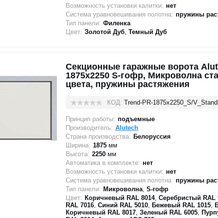
Возможность установки калитки:
нет
Система уравновешивания полотна:
пружины рас
Тип панели:
Филенка
Цвет:
Золотой Дуб
,
Темный Дуб
Секционные гаражные ворота Alut
1875x2250 S-гофр, Микроволна ст
цвета, пружины растяжения
КОД:
Trend-PR-1875х2250_S/V_Stand
Принцип работы:
подъемные
Производитель:
Alutech
Страна производства:
Белоруссия
Ширина:
1875
мм
Высота:
2250
мм
Автоматика в комплекте:
нет
Возможность установки калитки:
нет
Система уравновешивания полотна:
пружины рас
Тип панели:
Микроволна
,
S-гофр
Цвет:
Коричневый RAL 8014
,
Серебристый RAL 
RAL 7016
,
Синий RAL 5010
,
Бежевый RAL 1015
,
Коричневый RAL 8017
,
Зеленый RAL 6005
,
Пурп