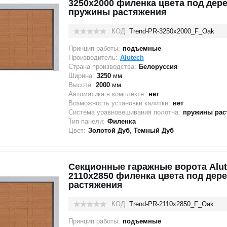
3250x2000 филенка цвета под дере
пружины растяжения
КОД:
Trend-PR-3250х2000_F_Oak
Принцип работы:
подъемные
Производитель:
Alutech
Страна производства:
Белоруссия
Ширина:
3250
мм
Высота:
2000
мм
Автоматика в комплекте:
нет
Возможность установки калитки:
нет
Система уравновешивания полотна:
пружины рас
Тип панели:
Филенка
Цвет:
Золотой Дуб
,
Темный Дуб
Секционные гаражные ворота Alut
2110x2850 филенка цвета под дер
растяжения
КОД:
Trend-PR-2110х2850_F_Oak
Принцип работы:
подъемные