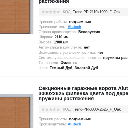
растяжения
КОД:
Trend-PR-2110х1900_F_Oak
Принцип работы:
подъемные
Производитель:
Alutech
Страна производства:
Белоруссия
Ширина:
2110
мм
Высота:
1900
мм
Автоматика в комплекте:
нет
Возможность установки калитки:
нет
Система уравновешивания полотна:
пружины рас
Тип панели:
Филенка
Цвет:
Темный Дуб
,
Золотой Дуб
Секционные гаражные ворота Alut
3000x2625 филенка цвета под дере
пружины растяжения
КОД:
Trend-PR-3000х2625_F_Oak
Принцип работы:
подъемные
Производитель:
Alutech