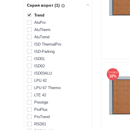
Серия ворот (1)
Trend
AluPro
AluTherm
AluTrend
ISD ThermalPro
ISD-Parking
ISD01
ISD02
ISD03ALU
СКИДКА
10%
LPU 42
LPU 67 Thermo
LTE 42
Prestige
ProPlus
ProTrend
RSD01