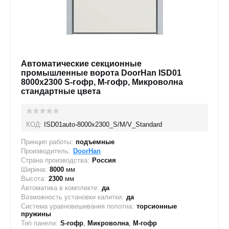
Автоматические секционные
промышленные ворота DoorHan ISD01
8000x2300 S-гофр, M-гофр, Микроволна
стандартные цвета
КОД:
ISD01auto-8000х2300_S/M/V_Standard
Принцип работы:
подъемные
Производитель:
DoorHan
Страна производства:
Россия
Ширина:
8000
мм
Высота:
2300
мм
Автоматика в комплекте:
да
Возможность установки калитки:
да
Система уравновешивания полотна:
торсионные
пружины
Тип панели:
S-гофр
,
Микроволна
,
M-гофр