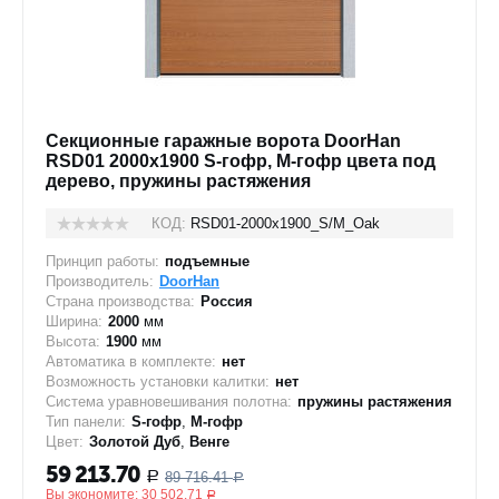
Секционные гаражные ворота DoorHan
RSD01 2000x1900 S-гофр, M-гофр цвета под
дерево, пружины растяжения
КОД:
RSD01-2000х1900_S/M_Oak
Принцип работы:
подъемные
Производитель:
DoorHan
Страна производства:
Россия
Ширина:
2000
мм
Высота:
1900
мм
Автоматика в комплекте:
нет
Возможность установки калитки:
нет
Система уравновешивания полотна:
пружины растяжения
Тип панели:
S-гофр
,
M-гофр
Цвет:
Золотой Дуб
,
Венге
59 213.70
89 716.41
Р
Р
Вы экономите:
30 502.71
Р