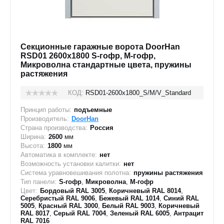
Секционные гаражные ворота DoorHan
RSD01 2600x1800 S-гофр, M-гофр,
Микроволна стандартные цвета, пружины
растяжения
КОД:
RSD01-2600х1800_S/M/V_Standard
Принцип работы:
подъемные
Производитель:
DoorHan
Страна производства:
Россия
Ширина:
2600
мм
Высота:
1800
мм
Автоматика в комплекте:
нет
Возможность установки калитки:
нет
Система уравновешивания полотна:
пружины растяжения
Тип панели:
S-гофр
,
Микроволна
,
M-гофр
Цвет:
Бордовый RAL 3005
,
Коричневый RAL 8014
,
Серебристый RAL 9006
,
Бежевый RAL 1014
,
Синий RAL
5005
,
Красный RAL 3000
,
Белый RAL 9003
,
Коричневый
RAL 8017
,
Серый RAL 7004
,
Зеленый RAL 6005
,
Антрацит
RAL 7016