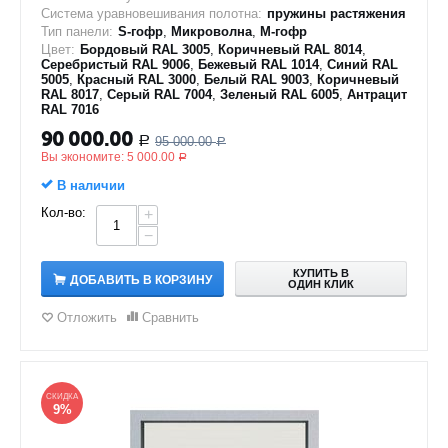
Система уравновешивания полотна:
пружины растяжения
Тип панели:
S-гофр
,
Микроволна
,
M-гофр
Цвет:
Бордовый RAL 3005
,
Коричневый RAL 8014
,
Серебристый RAL 9006
,
Бежевый RAL 1014
,
Синий RAL
5005
,
Красный RAL 3000
,
Белый RAL 9003
,
Коричневый
RAL 8017
,
Серый RAL 7004
,
Зеленый RAL 6005
,
Антрацит
RAL 7016
90 000.00
95 000.00
Р
Р
Вы экономите:
5 000.00
Р
В наличии
Кол-во:
+
−
КУПИТЬ В
ДОБАВИТЬ В КОРЗИНУ
ОДИН КЛИК
Отложить
Сравнить
СКИДКА
9%