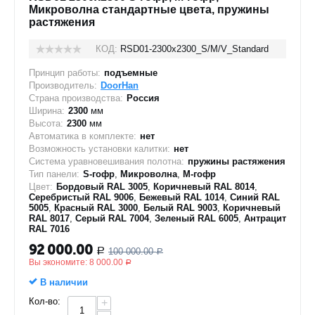
Микроволна стандартные цвета, пружины
растяжения
КОД:
RSD01-2300х2300_S/M/V_Standard
Принцип работы:
подъемные
Производитель:
DoorHan
Страна производства:
Россия
Ширина:
2300
мм
Высота:
2300
мм
Автоматика в комплекте:
нет
Возможность установки калитки:
нет
Система уравновешивания полотна:
пружины растяжения
Тип панели:
S-гофр
,
Микроволна
,
M-гофр
Цвет:
Бордовый RAL 3005
,
Коричневый RAL 8014
,
Серебристый RAL 9006
,
Бежевый RAL 1014
,
Синий RAL
5005
,
Красный RAL 3000
,
Белый RAL 9003
,
Коричневый
RAL 8017
,
Серый RAL 7004
,
Зеленый RAL 6005
,
Антрацит
RAL 7016
92 000.00
100 000.00
Р
Р
Вы экономите:
8 000.00
Р
В наличии
Кол-во:
+