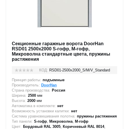
Секционные гаражные ворота DoorHan
RSD01 2500x2000 S-гофр, M-гофр,
Микроволна стандартные цвета, пружины
растяжения
КОД:
RSD01-2500х2000_S/M/V_Standard
Принцип работы:
подъемные
Производитель:
DoorHan
Страна производства:
Россия
Ширина:
2500
мм
Высота:
2000
мм
Автоматика в комплекте:
нет
Возможность установки калитки:
нет
Система уравновешивания полотна:
пружины растяжения
Тип панели:
S-гофр
,
Микроволна
,
M-гофр
Цвет:
Бордовый RAL 3005
,
Коричневый RAL 8014
,