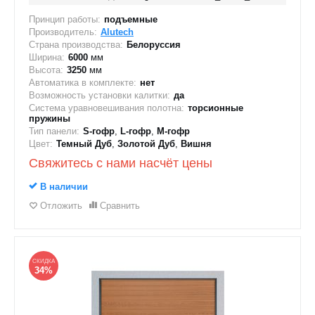
Принцип работы:
подъемные
Производитель:
Alutech
Страна производства:
Белоруссия
Ширина:
6000
мм
Высота:
3250
мм
Автоматика в комплекте:
нет
Возможность установки калитки:
да
Система уравновешивания полотна:
торсионные
пружины
Тип панели:
S-гофр
,
L-гофр
,
M-гофр
Цвет:
Темный Дуб
,
Золотой Дуб
,
Вишня
Свяжитесь с нами насчёт цены
В наличии
Отложить
Сравнить
СКИДКА
34%