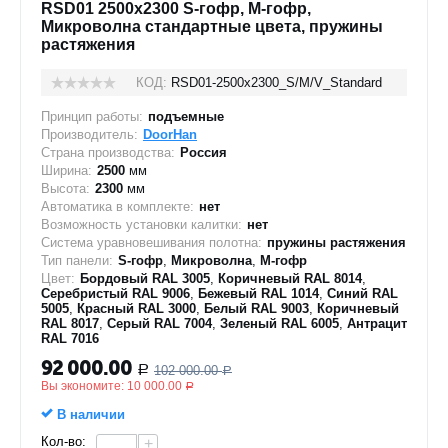
RSD01 2500x2300 S-гофр, M-гофр,
Микроволна стандартные цвета, пружины
растяжения
КОД:
RSD01-2500х2300_S/M/V_Standard
Принцип работы:
подъемные
Производитель:
DoorHan
Страна производства:
Россия
Ширина:
2500
мм
Высота:
2300
мм
Автоматика в комплекте:
нет
Возможность установки калитки:
нет
Система уравновешивания полотна:
пружины растяжения
Тип панели:
S-гофр
,
Микроволна
,
M-гофр
Цвет:
Бордовый RAL 3005
,
Коричневый RAL 8014
,
Серебристый RAL 9006
,
Бежевый RAL 1014
,
Синий RAL
5005
,
Красный RAL 3000
,
Белый RAL 9003
,
Коричневый
RAL 8017
,
Серый RAL 7004
,
Зеленый RAL 6005
,
Антрацит
RAL 7016
92 000.00
102 000.00
Р
Р
Вы экономите:
10 000.00
Р
В наличии
Кол-во:
+