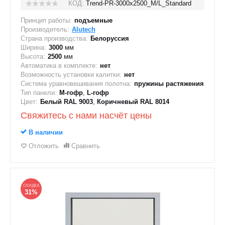
КОД:
Trend-PR-3000х2500_M/L_Standard
Принцип работы:
подъемные
Производитель:
Alutech
Страна производства:
Белоруссия
Ширина:
3000
мм
Высота:
2500
мм
Автоматика в комплекте:
нет
Возможность установки калитки:
нет
Система уравновешивания полотна:
пружины растяжения
Тип панели:
M-гофр
,
L-гофр
Цвет:
Белый RAL 9003
,
Коричневый RAL 8014
Свяжитесь с нами насчёт цены
В наличии
Отложить
Сравнить
СКИДКА
31%