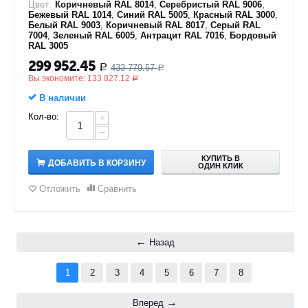
Цвет:
Коричневый RAL 8014
,
Серебристый RAL 9006
,
Бежевый RAL 1014
,
Синий RAL 5005
,
Красный RAL 3000
,
Белый RAL 9003
,
Коричневый RAL 8017
,
Серый RAL
7004
,
Зеленый RAL 6005
,
Антрацит RAL 7016
,
Бордовый
RAL 3005
299 952.45
433 779.57
Р
Р
Вы экономите:
133 827.12
Р
В наличии
Кол-во:
+
−
КУПИТЬ В
ДОБАВИТЬ В КОРЗИНУ
ОДИН КЛИК
Отложить
Сравнить
Назад
1
2
3
4
5
6
7
8
Вперед