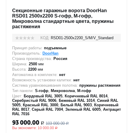
Секционные гаражные ворота DoorHan
RSD01 2500x2200 S-гофр, M-гофр,
Микроволна стандартные цвета, пружины
растяжения
КОД:
RSD01-2500х2200_S/M/V_Standard
Принцип работы:
подъемные
Производитель:
DoorHan
Страна производства:
Россия
Ширина:
2500
мм
Высота:
2200
мм
Автоматика в комплекте:
нет
Возможность установки калитки:
нет
Система уравновешивания полотна:
пружины растяжения
Тип панели:
S-гофр
,
Микроволна
,
M-гофр
Цвет:
Бордовый RAL 3005
,
Коричневый RAL 8014
,
Серебристый RAL 9006
,
Бежевый RAL 1014
,
Синий RAL
5005
,
Красный RAL 3000
,
Белый RAL 9003
,
Коричневый
RAL 8017
,
Серый RAL 7004
,
Зеленый RAL 6005
,
Антрацит
RAL 7016
93 000.00
103 000.00
Р
Р
Вы экономите:
10 000.00
Р