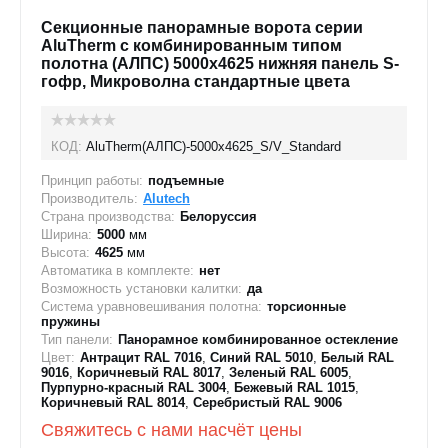
Секционные панорамные ворота серии
AluTherm с комбинированным типом
полотна (АЛПС) 5000х4625 нижняя панель S-
гофр, Микроволна стандартные цвета
КОД:
AluTherm(АЛПС)-5000х4625_S/V_Standard
Принцип работы:
подъемные
Производитель:
Alutech
Страна производства:
Белоруссия
Ширина:
5000
мм
Высота:
4625
мм
Автоматика в комплекте:
нет
Возможность установки калитки:
да
Система уравновешивания полотна:
торсионные
пружины
Тип панели:
Панорамное комбинированное остекление
Цвет:
Антрацит RAL 7016
,
Синий RAL 5010
,
Белый RAL
9016
,
Коричневый RAL 8017
,
Зеленый RAL 6005
,
Пурпурно-красный RAL 3004
,
Бежевый RAL 1015
,
Коричневый RAL 8014
,
Серебристый RAL 9006
Свяжитесь с нами насчёт цены