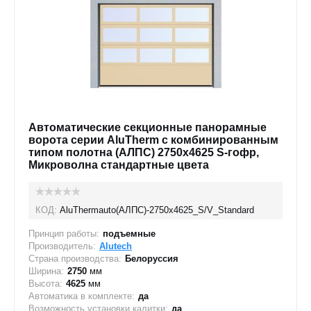
Автоматические секционные панорамные
ворота серии AluTherm с комбинированным
типом полотна (АЛПС) 2750х4625 S-гофр,
Микроволна стандартные цвета
КОД:
AluThermauto(АЛПС)-2750х4625_S/V_Standard
Принцип работы:
подъемные
Производитель:
Alutech
Страна производства:
Белоруссия
Ширина:
2750
мм
Высота:
4625
мм
Автоматика в комплекте:
да
Возможность установки калитки:
да