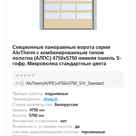
Секционные панорамные ворота серии
AluTherm с комбинированным типом
полотна (АЛПС) 4750х5750 нижняя панель S-
гофр, Микроволна стандартные цвета
КОД:
AluTherm(АЛПС)-4750х5750_S/V_Standard
Принцип работы:
подъемные
Производитель:
Alutech
Страна производства:
Белоруссия
Ширина:
4750
мм
Высота:
5750
мм
Автоматика в комплекте:
нет
Возможность установки калитки:
да
Система уравновешивания полотна:
торсионные