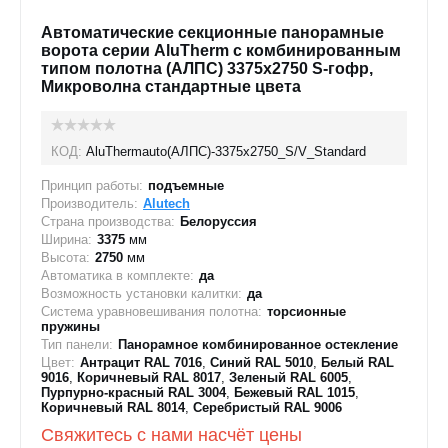
Автоматические секционные панорамные
ворота серии AluTherm с комбинированным
типом полотна (АЛПС) 3375х2750 S-гофр,
Микроволна стандартные цвета
КОД:
AluThermauto(АЛПС)-3375х2750_S/V_Standard
Принцип работы:
подъемные
Производитель:
Alutech
Страна производства:
Белоруссия
Ширина:
3375
мм
Высота:
2750
мм
Автоматика в комплекте:
да
Возможность установки калитки:
да
Система уравновешивания полотна:
торсионные
пружины
Тип панели:
Панорамное комбинированное остекление
Цвет:
Антрацит RAL 7016
,
Синий RAL 5010
,
Белый RAL
9016
,
Коричневый RAL 8017
,
Зеленый RAL 6005
,
Пурпурно-красный RAL 3004
,
Бежевый RAL 1015
,
Коричневый RAL 8014
,
Серебристый RAL 9006
Свяжитесь с нами насчёт цены