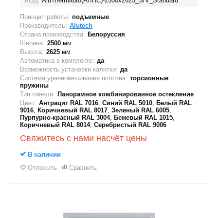
КОД:
AluThermauto(АЛПС)-2500х2625_S/V_Standard
Принцип работы:
подъемные
Производитель:
Alutech
Страна производства:
Белоруссия
Ширина:
2500
мм
Высота:
2625
мм
Автоматика в комплекте:
да
Возможность установки калитки:
да
Система уравновешивания полотна:
торсионные
пружины
Тип панели:
Панорамное комбинированное остекление
Цвет:
Антрацит RAL 7016
,
Синий RAL 5010
,
Белый RAL
9016
,
Коричневый RAL 8017
,
Зеленый RAL 6005
,
Пурпурно-красный RAL 3004
,
Бежевый RAL 1015
,
Коричневый RAL 8014
,
Серебристый RAL 9006
Свяжитесь с нами насчёт цены
В наличии
Отложить
Сравнить