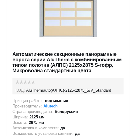
Автоматические секционные панорамные
ворота серии AluTherm с комбинированным
типом полотна (АЛПС) 2125х2875 S-гофр,
Микроволна стандартные цвета
КОД:
AluThermauto(АЛПС)-2125х2875_S/V_Standard
Принцип работы:
подъемные
Производитель:
Alutech
Страна производства:
Белоруссия
Ширина:
2125
мм
Высота:
2875
мм
Автоматика в комплекте:
да
Возможность установки калитки:
да