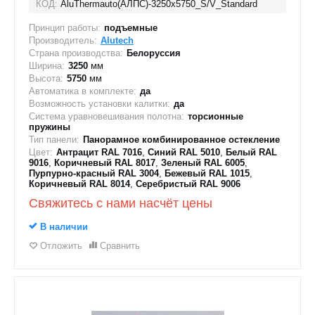
КОД:
AluThermauto(АЛПС)-3250х5750_S/V_Standard
Принцип работы:
подъемные
Производитель:
Alutech
Страна производства:
Белоруссия
Ширина:
3250
мм
Высота:
5750
мм
Автоматика в комплекте:
да
Возможность установки калитки:
да
Система уравновешивания полотна:
торсионные
пружины
Тип панели:
Панорамное комбинированное остекление
Цвет:
Антрацит RAL 7016
,
Синий RAL 5010
,
Белый RAL
9016
,
Коричневый RAL 8017
,
Зеленый RAL 6005
,
Пурпурно-красный RAL 3004
,
Бежевый RAL 1015
,
Коричневый RAL 8014
,
Серебристый RAL 9006
Свяжитесь с нами насчёт цены
В наличии
Отложить
Сравнить