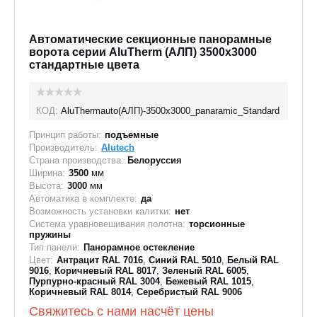
Автоматические секционные панорамные
ворота серии AluTherm (АЛП) 3500х3000
стандартные цвета
КОД:
AluThermauto(АЛП)-3500х3000_panaramic_Standard
Принцип работы:
подъемные
Производитель:
Alutech
Страна производства:
Белоруссия
Ширина:
3500
мм
Высота:
3000
мм
Автоматика в комплекте:
да
Возможность установки калитки:
нет
Система уравновешивания полотна:
торсионные
пружины
Тип панели:
Панорамное остекление
Цвет:
Антрацит RAL 7016
,
Синий RAL 5010
,
Белый RAL
9016
,
Коричневый RAL 8017
,
Зеленый RAL 6005
,
Пурпурно-красный RAL 3004
,
Бежевый RAL 1015
,
Коричневый RAL 8014
,
Серебристый RAL 9006
Свяжитесь с нами насчёт цены