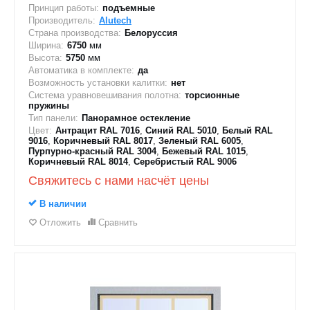
Принцип работы:
подъемные
Производитель:
Alutech
Страна производства:
Белоруссия
Ширина:
6750
мм
Высота:
5750
мм
Автоматика в комплекте:
да
Возможность установки калитки:
нет
Система уравновешивания полотна:
торсионные
пружины
Тип панели:
Панорамное остекление
Цвет:
Антрацит RAL 7016
,
Синий RAL 5010
,
Белый RAL
9016
,
Коричневый RAL 8017
,
Зеленый RAL 6005
,
Пурпурно-красный RAL 3004
,
Бежевый RAL 1015
,
Коричневый RAL 8014
,
Серебристый RAL 9006
Свяжитесь с нами насчёт цены
В наличии
Отложить
Сравнить