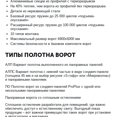
Алюминиевые секции из профилей с терморазрывом
На 40% теплее, чем ворота из профилей без терморазрыва
Детали из нержавеющей стали
Базовый ресурс пружин до 25 000 циклов «подъема-
опускания»
Расширенный ресурс пружин до 100 000 циклов «подъема-
опускания»
10 типов монтажа
Максимальный размер ворот 6900x6000 мм
Системы безопасности в базовом комплекте ворот
ТИПЫ ПОЛОТНА ВОРОТ
АЛП Вариант полотна выполненного из панорамных панелей.
АЛПС Вариант полотна с нижней частью в виде сэндвич-панели
(толщина 45 мм и на выбор рисунок «S-гофр» или «Микроволна»)
и панорамными панелями.
ПО Полотно ворот из сэндвич-панелей ProPlus с одной или
несколькими панорамными панелями.
Панорамные ворота со сплошным остеклением
Сплошное остекление разработали для помещений, где важно
обеспечить доступ к естественному свету. Выгодный показ
продукции – вот важное преимущество таких ворот при установке
в автосалонах и магазинах.