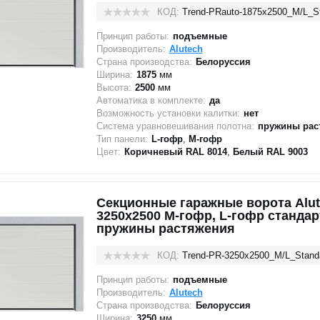
КОД:
Trend-PRauto-1875х2500_M/L_S
Принцип работы:
подъемные
Производитель:
Alutech
Страна производства:
Белоруссия
Ширина:
1875
мм
Высота:
2500
мм
Автоматика в комплекте:
да
Возможность установки калитки:
нет
Система уравновешивания полотна:
пружины рас
Тип панели:
L-гофр
,
M-гофр
Цвет:
Коричневый RAL 8014
,
Белый RAL 9003
Секционные гаражные ворота Alut
3250x2500 M-гофр, L-гофр стандар
пружины растяжения
КОД:
Trend-PR-3250х2500_M/L_Stand
Принцип работы:
подъемные
Производитель:
Alutech
Страна производства:
Белоруссия
Ширина:
3250
мм