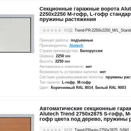
Секционные гаражные ворота Alut
2250x2250 M-гофр, L-гофр стандар
пружины растяжения
КОД:
Trend-PR-2250х2250_M/L_Stand
Принцип работы:
подъемные
Производитель:
Alutech
Страна производства:
Белоруссия
Ширина:
2250
мм
Высота:
2250
мм
Автоматика в комплекте:
нет
Возможность установки калитки:
нет
Система уравновешивания полотна:
пружины рас
Тип панели:
L-гофр
,
M-гофр
Цвет:
Коричневый RAL 8014
,
Белый RAL 9003
Автоматические секционные гара
Alutech Trend 2750x2875 S-гофр, М
гофр цвета под дерево, пружины 
КОД:
Trend-PRauto-2750х2875_S/M/L