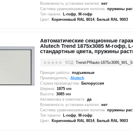
Возможность установки калитки:
нет
Система уравновешивания полотна:
пружины рас
Тип панели:
L-гофр
,
M-гофр
Цвет:
Коричневый RAL 8014
,
Белый RAL 9003
Автоматические секционные гара
Alutech Trend 1875x3085 М-гофр, L
стандартные цвета, пружины рас
КОД:
Trend-PRauto-1875х3085_M/L_S
Принцип работы:
подъемные
Производитель:
Alutech
Страна производства:
Белоруссия
Ширина:
1875
мм
Высота:
3085
мм
Автоматика в комплекте:
да
Возможность установки калитки:
нет
Система уравновешивания полотна:
пружины рас
Тип панели:
L-гофр
,
M-гофр
Цвет:
Коричневый RAL 8014
,
Белый RAL 9003