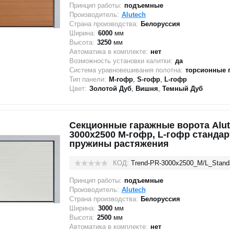
Принцип работы:
подъемные
Производитель:
Alutech
Страна производства:
Белоруссия
Ширина:
6000
мм
Высота:
3250
мм
Автоматика в комплекте:
нет
Возможность установки калитки:
да
Система уравновешивания полотна:
торсионные 
Тип панели:
M-гофр
,
S-гофр
,
L-гофр
Цвет:
Золотой Дуб
,
Вишня
,
Темный Дуб
Секционные гаражные ворота Alut
3000x2500 M-гофр, L-гофр стандар
пружины растяжения
КОД:
Trend-PR-3000х2500_M/L_Stand
Принцип работы:
подъемные
Производитель:
Alutech
Страна производства:
Белоруссия
Ширина:
3000
мм
Высота:
2500
мм
Автоматика в комплекте:
нет