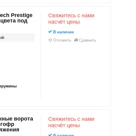
ch Prestige
Свяжитесь с нами
 цвета под
насчёт цены
В наличии
Oak
Отложить
Сравнить
пружины
жные ворота
Свяжитесь с нами
-гофр
насчёт цены
тяжения
В наличии