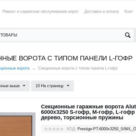
Ремонт и сервисное обслуживание ворот
Доставка и оплата
Конта
НЫЕ ВОРОТА С ТИПОМ ПАНЕЛИ L-ГОФР
кционные ворота
Секционные ворота с типом панели L-гофр
рные выше
10 На страницу
Секционные гаражные ворота Alute
6000х3250 S-гофр, M-гофр, L-гофр
дерево, торсионные пружины
КОД:
Prestige-PT-6000х3250_S/M/L_