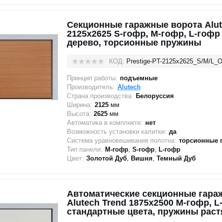
Секционные гаражные ворота Alute
2125х2625 S-гофр, M-гофр, L-гофр
дерево, торсионные пружины
КОД:
Prestige-PT-2125х2625_S/M/L_
Принцип работы:
подъемные
Производитель:
Alutech
Страна производства:
Белоруссия
Ширина:
2125
мм
Высота:
2625
мм
Автоматика в комплекте:
нет
Возможность установки калитки:
да
Система уравновешивания полотна:
торсионные 
Тип панели:
M-гофр
,
S-гофр
,
L-гофр
Цвет:
Золотой Дуб
,
Вишня
,
Темный Дуб
Автоматические секционные гара
Alutech Trend 1875x2500 М-гофр, L
стандартные цвета, пружины рас