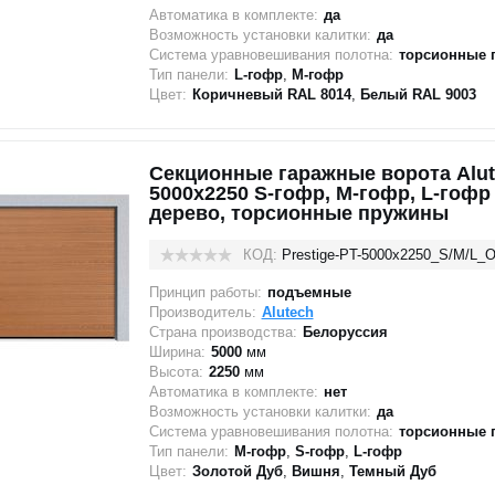
Автоматика в комплекте:
да
Возможность установки калитки:
да
Система уравновешивания полотна:
торсионные 
Тип панели:
L-гофр
,
M-гофр
Цвет:
Коричневый RAL 8014
,
Белый RAL 9003
Секционные гаражные ворота Alute
5000х2250 S-гофр, M-гофр, L-гофр
дерево, торсионные пружины
КОД:
Prestige-PT-5000х2250_S/M/L_
Принцип работы:
подъемные
Производитель:
Alutech
Страна производства:
Белоруссия
Ширина:
5000
мм
Высота:
2250
мм
Автоматика в комплекте:
нет
Возможность установки калитки:
да
Система уравновешивания полотна:
торсионные 
Тип панели:
M-гофр
,
S-гофр
,
L-гофр
Цвет:
Золотой Дуб
,
Вишня
,
Темный Дуб