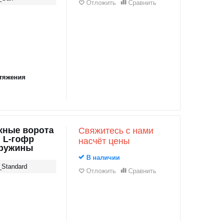
Отложить
Сравнить
тяжения
жные ворота
Свяжитесь с нами
, L-гофр
насчёт цены
пружины
В наличии
_Standard
Отложить
Сравнить