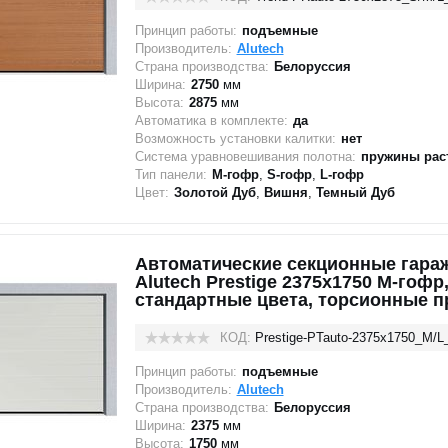
Принцип работы:
подъемные
Производитель:
Alutech
Страна производства:
Белоруссия
Ширина:
2750
мм
Высота:
2875
мм
Автоматика в комплекте:
да
Возможность установки калитки:
нет
Система уравновешивания полотна:
пружины рас
Тип панели:
M-гофр
,
S-гофр
,
L-гофр
Цвет:
Золотой Дуб
,
Вишня
,
Темный Дуб
Автоматические секционные гара
Alutech Prestige 2375х1750 M-гофр
стандартные цвета, торсионные 
КОД:
Prestige-PTauto-2375х1750_M/L
Принцип работы:
подъемные
Производитель:
Alutech
Страна производства:
Белоруссия
Ширина:
2375
мм
Высота:
1750
мм