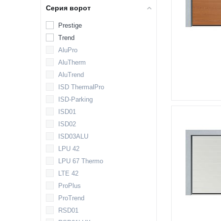
Серия ворот
Prestige
Trend
AluPro
AluTherm
AluTrend
ISD ThermalPro
ISD-Parking
ISD01
ISD02
ISD03ALU
LPU 42
LPU 67 Thermo
LTE 42
ProPlus
ProTrend
RSD01