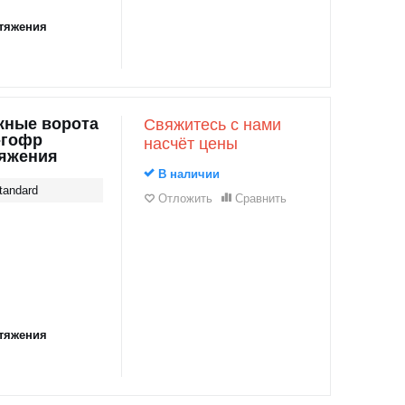
тяжения
жные ворота
Свяжитесь с нами
-гофр
насчёт цены
тяжения
В наличии
tandard
Отложить
Сравнить
тяжения