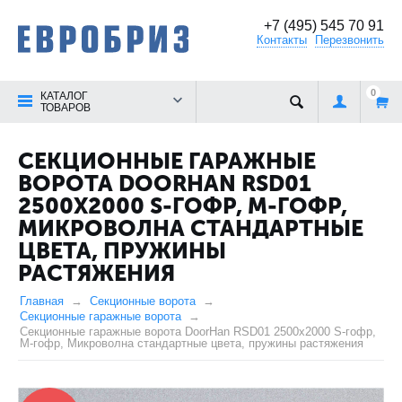
+7 (495) 545 70 91
Контакты
Перезвонить
0
КАТАЛОГ
ТОВАРОВ
СЕКЦИОННЫЕ ГАРАЖНЫЕ
ВОРОТА DOORHAN RSD01
2500X2000 S-ГОФР, M-ГОФР,
МИКРОВОЛНА СТАНДАРТНЫЕ
ЦВЕТА, ПРУЖИНЫ
РАСТЯЖЕНИЯ
Главная
Секционные ворота
Секционные гаражные ворота
Секционные гаражные ворота DoorHan RSD01 2500x2000 S-гофр,
M-гофр, Микроволна стандартные цвета, пружины растяжения