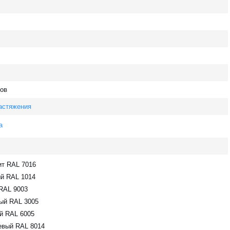
ов
астяжения
а
ит RAL 7016
й RAL 1014
RAL 9003
ый RAL 3005
й RAL 6005
евый RAL 8014