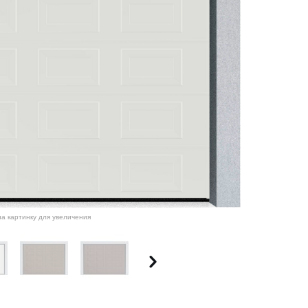
а картинку для увеличения