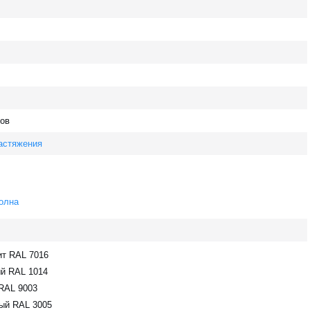
ов
астяжения
олна
ит RAL 7016
й RAL 1014
RAL 9003
ый RAL 3005