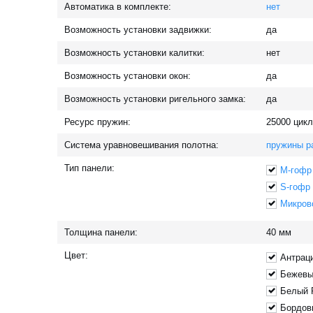
Автоматика в комплекте:
нет
Возможность установки задвижки:
да
Возможность установки калитки:
нет
Возможность установки окон:
да
Возможность установки ригельного замка:
да
Ресурс пружин:
25000
цикл
Система уравновешивания полотна:
пружины р
Тип панели:
M-гофр
S-гофр
Микров
Толщина панели:
40
мм
Цвет:
Антрац
Бежевы
Белый 
Бордов