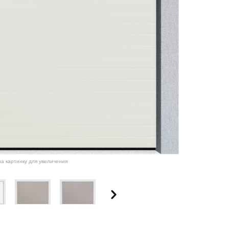
а картинку для увеличения