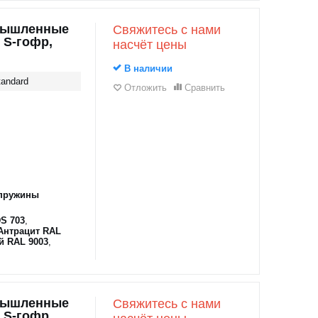
мышленные
Свяжитесь с нами
 S-гофр,
насчёт цены
В наличии
andard
Отложить
Сравнить
пружины
S 703
,
Антрацит RAL
й RAL 9003
,
мышленные
Свяжитесь с нами
 S-гофр,