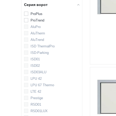
Серия ворот
ProPlus
ProTrend
AluPro
AluTherm
AluTrend
ISD ThermalPro
ISD-Parking
ISD01
ISD02
ISD03ALU
LPU 42
LPU 67 Thermo
LTE 42
Prestige
RSD01
RSD01LUX