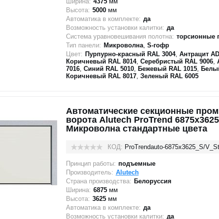
Ширина:
4375
мм
Высота:
5000
мм
Автоматика в комплекте:
да
Возможность установки калитки:
да
Система уравновешивания полотна:
торсионные 
Тип панели:
Микроволна
,
S-гофр
Цвет:
Пурпурно-красный RAL 3004
,
Антрацит AD
Коричневый RAL 8014
,
Серебристый RAL 9006
,
7016
,
Синий RAL 5010
,
Бежевый RAL 1015
,
Белы
Коричневый RAL 8017
,
Зеленый RAL 6005
Автоматические секционные про
ворота Alutech ProTrend 6875х3625
Микроволна стандартные цвета
КОД:
ProTrendauto-6875х3625_S/V_St
Принцип работы:
подъемные
Производитель:
Alutech
Страна производства:
Белоруссия
Ширина:
6875
мм
Высота:
3625
мм
Автоматика в комплекте:
да
Возможность установки калитки:
да