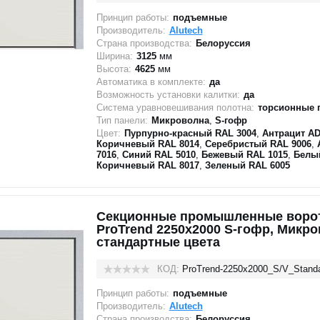
Принцип работы:
подъемные
Производитель:
Alutech
Страна производства:
Белоруссия
Ширина:
3125
мм
Высота:
4625
мм
Автоматика в комплекте:
да
Возможность установки калитки:
да
Система уравновешивания полотна:
торсионные 
Тип панели:
Микроволна
,
S-гофр
Цвет:
Пурпурно-красный RAL 3004
,
Антрацит AD
Коричневый RAL 8014
,
Серебристый RAL 9006
,
7016
,
Синий RAL 5010
,
Бежевый RAL 1015
,
Белы
Коричневый RAL 8017
,
Зеленый RAL 6005
Секционные промышленные ворот
ProTrend 2250х2000 S-гофр, Микр
стандартные цвета
КОД:
ProTrend-2250х2000_S/V_Stand
Принцип работы:
подъемные
Производитель:
Alutech
Страна производства:
Белоруссия