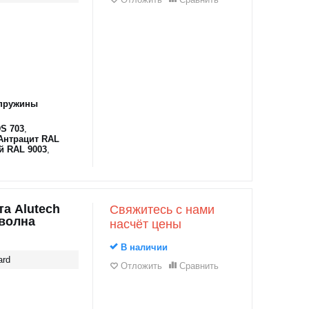
пружины
S 703
,
Антрацит RAL
й RAL 9003
,
а Alutech
Свяжитесь с нами
оволна
насчёт цены
В наличии
ard
Отложить
Сравнить