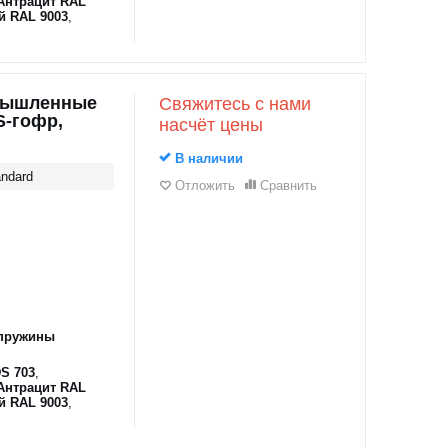
Антрацит RAL
й RAL 9003
,
мышленные
Свяжитесь с нами
S-гофр,
насчёт цены
В наличии
ndard
Отложить
Сравнить
пружины
S 703
,
Антрацит RAL
й RAL 9003
,