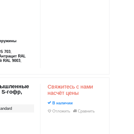
пружины
S 703
,
Антрацит RAL
й RAL 9003
,
мышленные
Свяжитесь с нами
 S-гофр,
насчёт цены
В наличии
andard
Отложить
Сравнить