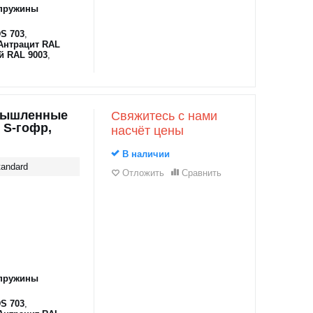
пружины
S 703
,
Антрацит RAL
й RAL 9003
,
мышленные
Свяжитесь с нами
 S-гофр,
насчёт цены
В наличии
andard
Отложить
Сравнить
пружины
S 703
,