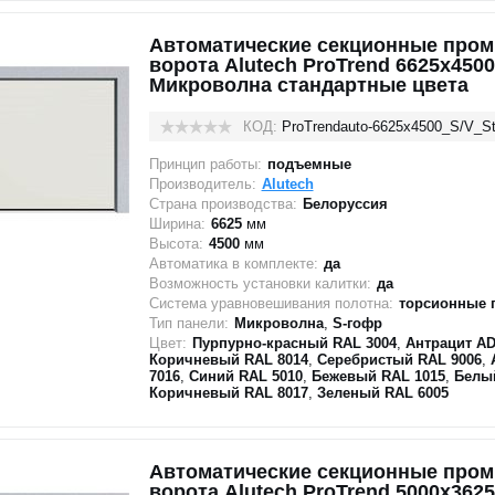
Автоматические секционные про
ворота Alutech ProTrend 6625х4500
Микроволна стандартные цвета
КОД:
ProTrendauto-6625х4500_S/V_St
Принцип работы:
подъемные
Производитель:
Alutech
Страна производства:
Белоруссия
Ширина:
6625
мм
Высота:
4500
мм
Автоматика в комплекте:
да
Возможность установки калитки:
да
Система уравновешивания полотна:
торсионные 
Тип панели:
Микроволна
,
S-гофр
Цвет:
Пурпурно-красный RAL 3004
,
Антрацит AD
Коричневый RAL 8014
,
Серебристый RAL 9006
,
7016
,
Синий RAL 5010
,
Бежевый RAL 1015
,
Белы
Коричневый RAL 8017
,
Зеленый RAL 6005
Автоматические секционные про
ворота Alutech ProTrend 5000х3625