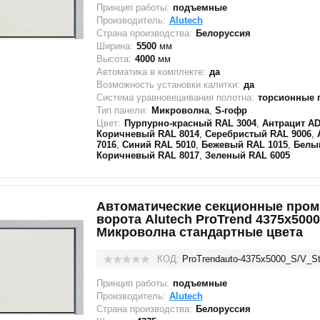
Принцип работы:
подъемные
Производитель:
Alutech
Страна производства:
Белоруссия
Ширина:
5500
мм
Высота:
4000
мм
Автоматика в комплекте:
да
Возможность установки калитки:
да
Система уравновешивания полотна:
торсионные 
Тип панели:
Микроволна
,
S-гофр
Цвет:
Пурпурно-красный RAL 3004
,
Антрацит AD
Коричневый RAL 8014
,
Серебристый RAL 9006
,
7016
,
Синий RAL 5010
,
Бежевый RAL 1015
,
Белы
Коричневый RAL 8017
,
Зеленый RAL 6005
Автоматические секционные про
ворота Alutech ProTrend 4375х5000
Микроволна стандартные цвета
КОД:
ProTrendauto-4375х5000_S/V_St
Принцип работы:
подъемные
Производитель:
Alutech
Страна производства:
Белоруссия