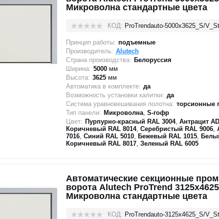
Микроволна стандартные цвета
КОД:
ProTrendauto-5000х3625_S/V_St
Принцип работы:
подъемные
Производитель:
Alutech
Страна производства:
Белоруссия
Ширина:
5000
мм
Высота:
3625
мм
Автоматика в комплекте:
да
Возможность установки калитки:
да
Система уравновешивания полотна:
торсионные 
Тип панели:
Микроволна
,
S-гофр
Цвет:
Пурпурно-красный RAL 3004
,
Антрацит AD
Коричневый RAL 8014
,
Серебристый RAL 9006
,
7016
,
Синий RAL 5010
,
Бежевый RAL 1015
,
Белы
Коричневый RAL 8017
,
Зеленый RAL 6005
Автоматические секционные про
ворота Alutech ProTrend 3125х4625
Микроволна стандартные цвета
КОД:
ProTrendauto-3125х4625_S/V_St