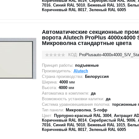
Коричневый RAL 8014
,
Серебристый RAL 9006
,
7016
,
Синий RAL 5010
,
Бежевый RAL 1015
,
Белы
Коричневый RAL 8017
,
Зеленый RAL 6005
Автоматические секционные про
ворота Alutech ProPlus 4000х4000 
Микроволна стандартные цвета
КОД:
ProPlusauto-4000х4000_S/V_Sta
Принцип работы:
подъемные
Производитель:
Alutech
Страна производства:
Белоруссия
Ширина:
4000
мм
Высота:
4000
мм
Автоматика в комплекте:
да
Возможность установки калитки:
да
Система уравновешивания полотна:
торсионные 
Тип панели:
Микроволна
,
S-гофр
Цвет:
Пурпурно-красный RAL 3004
,
Антрацит AD
Коричневый RAL 8014
,
Серебристый RAL 9006
,
7016
,
Синий RAL 5010
,
Бежевый RAL 1015
,
Белы
Коричневый RAL 8017
,
Зеленый RAL 6005