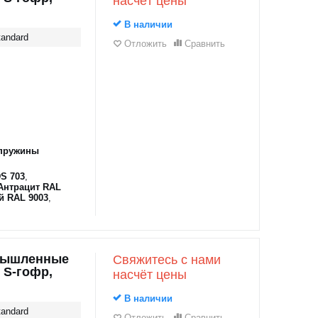
насчёт цены
В наличии
andard
Отложить
Сравнить
пружины
S 703
,
Антрацит RAL
й RAL 9003
,
мышленные
Свяжитесь с нами
 S-гофр,
насчёт цены
В наличии
andard
Отложить
Сравнить