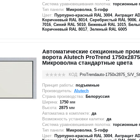
Система уравновешивания полотна:
торсионные 
Тип панели:
Микроволна
,
S-гофр
Цвет:
Пурпурно-красный RAL 3004
,
Антрацит AD
Коричневый RAL 8014
,
Серебристый RAL 9006
,
7016
,
Синий RAL 5010
,
Бежевый RAL 1015
,
Белы
Коричневый RAL 8017
,
Зеленый RAL 6005
Автоматические секционные про
ворота Alutech ProTrend 1750х2875
Микроволна стандартные цвета
КОД:
ProTrendauto-1750х2875_S/V_St
Принцип работы:
подъемные
Производитель:
Alutech
Страна производства:
Белоруссия
Ширина:
1750
мм
Высота:
2875
мм
Автоматика в комплекте:
да
Возможность установки калитки:
да
Система уравновешивания полотна:
торсионные 
Тип панели:
Микроволна
,
S-гофр
Цвет:
Пурпурно-красный RAL 3004
,
Антрацит AD