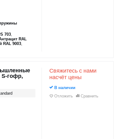
пружины
S 703
,
Антрацит RAL
й RAL 9003
,
мышленные
Свяжитесь с нами
 S-гофр,
насчёт цены
В наличии
andard
Отложить
Сравнить