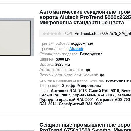
Автоматические секционные про
ворота Alutech ProTrend 5000х2625
Микроволна стандартные цвета
КОД:
ProTrendauto-5000х2625_S/V_St
Принцип работы:
подъемные
Производитель:
Alutech
Страна производства:
Белоруссия
Ширина:
5000
мм
Высота:
2625
мм
Автоматика в комплекте:
да
Возможность установки калитки:
да
Система уравновешивания полотна:
торсионные 
Тип панели:
S-гофр
,
Микроволна
Цвет:
Антрацит RAL 7016
,
Синий RAL 5010
,
Беже
Белый RAL 9003
,
Коричневый RAL 8017
,
Зелены
Пурпурно-красный RAL 3004
,
Антрацит ADS 703
RAL 8014
,
Серебристый RAL 9006
Секционные промышленные ворот
ProTrend 6750х3500 S-гофр, Микр