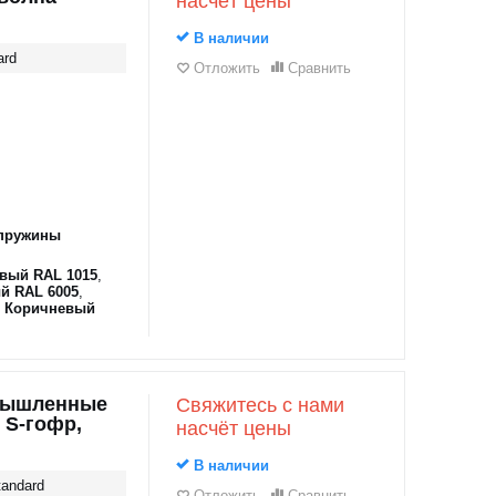
насчёт цены
В наличии
ard
Отложить
Сравнить
пружины
вый RAL 1015
,
й RAL 6005
,
,
Коричневый
мышленные
Свяжитесь с нами
 S-гофр,
насчёт цены
В наличии
andard
Отложить
Сравнить