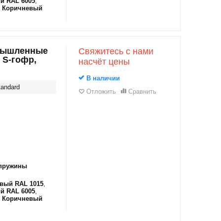
й RAL 6005
,
,
Коричневый
мышленные
Свяжитесь с нами
 S-гофр,
насчёт цены
В наличии
andard
Отложить
Сравнить
пружины
вый RAL 1015
,
й RAL 6005
,
,
Коричневый