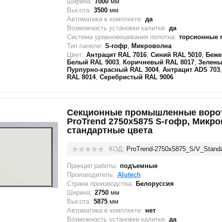
Ширина:
7000
мм
Высота:
3500
мм
Автоматика в комплекте:
да
Возможность установки калитки:
да
Система уравновешивания полотна:
торсионные 
Тип панели:
S-гофр
,
Микроволна
Цвет:
Антрацит RAL 7016
,
Синий RAL 5010
,
Беже
Белый RAL 9003
,
Коричневый RAL 8017
,
Зелены
Пурпурно-красный RAL 3004
,
Антрацит ADS 703
RAL 8014
,
Серебристый RAL 9006
Секционные промышленные ворот
ProTrend 2750х5875 S-гофр, Микр
стандартные цвета
КОД:
ProTrend-2750х5875_S/V_Stand
Принцип работы:
подъемные
Производитель:
Alutech
Страна производства:
Белоруссия
Ширина:
2750
мм
Высота:
5875
мм
Автоматика в комплекте:
нет
Возможность установки калитки:
да