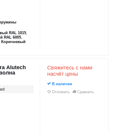
пружины
вый RAL 1015
,
й RAL 6005
,
,
Коричневый
а Alutech
Свяжитесь с нами
оволна
насчёт цены
В наличии
ard
Отложить
Сравнить