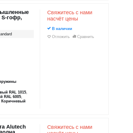
мышленные
Свяжитесь с нами
 S-гофр,
насчёт цены
В наличии
andard
Отложить
Сравнить
пружины
вый RAL 1015
,
й RAL 6005
,
,
Коричневый
а Alutech
Свяжитесь с нами
оволна