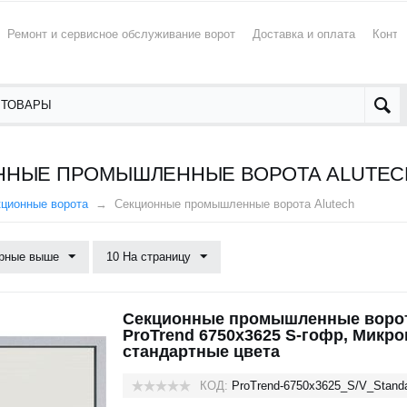
Ремонт и сервисное обслуживание ворот
Доставка и оплата
Конта
НЫЕ ПРОМЫШЛЕННЫЕ ВОРОТА ALUTECH
кционные ворота
Cекционные промышленные ворота Alutech
рные выше
10 На страницу
Секционные промышленные ворот
ProTrend 6750х3625 S-гофр, Микр
стандартные цвета
КОД:
ProTrend-6750х3625_S/V_Stand