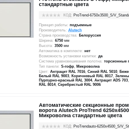
стандартные цвета
КОД:
ProTrend-6750х3500_S/V_Stand
Принцип работы:
подъемные
Производитель:
Alutech
Страна производства:
Белоруссия
Ширина:
6750
мм
Высота:
3500
мм
Автоматика в комплекте:
нет
Возможность установки калитки:
да
Система уравновешивания полотна:
торсионные 
Тип панели:
S-гофр
,
Микроволна
Цвет:
Антрацит RAL 7016
,
Синий RAL 5010
,
Беже
Белый RAL 9003
,
Коричневый RAL 8017
,
Зелены
Пурпурно-красный RAL 3004
,
Антрацит ADS 703
RAL 8014
,
Серебристый RAL 9006
Автоматические секционные про
ворота Alutech ProTrend 6250х4500
Микроволна стандартные цвета
КОД:
ProTrendauto-6250х4500_S/V_St