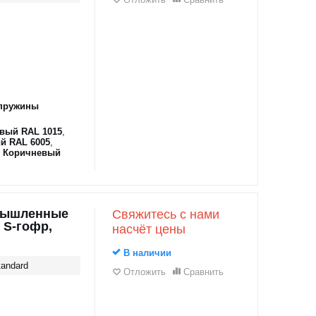
пружины
вый RAL 1015
,
й RAL 6005
,
,
Коричневый
мышленные
Свяжитесь с нами
 S-гофр,
насчёт цены
В наличии
andard
Отложить
Сравнить