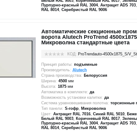
Белый RAL 9003
,
Коричневый RAL 8017
,
Зелены
Пурпурно-красный RAL 3004
,
Антрацит ADS 703
RAL 8014
,
Серебристый RAL 9006
Автоматические секционные про
ворота Alutech ProTrend 4500х1875
Микроволна стандартные цвета
КОД:
ProTrendauto-4500х1875_S/V_St
Принцип работы:
подъемные
Производитель:
Alutech
Страна производства:
Белоруссия
Ширина:
4500
мм
Высота:
1875
мм
Автоматика в комплекте:
да
Возможность установки калитки:
да
Система уравновешивания полотна:
торсионные 
Тип панели:
S-гофр
,
Микроволна
Цвет:
Антрацит RAL 7016
,
Синий RAL 5010
,
Беже
Белый RAL 9003
,
Коричневый RAL 8017
,
Зелены
Пурпурно-красный RAL 3004
,
Антрацит ADS 703
RAL 8014
,
Серебристый RAL 9006