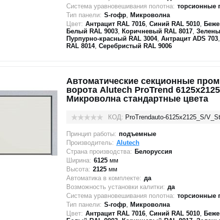
Система уравновешивания полотна:
торсионные 
Тип панели:
S-гофр
,
Микроволна
Цвет:
Антрацит RAL 7016
,
Синий RAL 5010
,
Беже
Белый RAL 9003
,
Коричневый RAL 8017
,
Зелены
Пурпурно-красный RAL 3004
,
Антрацит ADS 703
RAL 8014
,
Серебристый RAL 9006
Автоматические секционные про
ворота Alutech ProTrend 6125х2125
Микроволна стандартные цвета
КОД:
ProTrendauto-6125х2125_S/V_St
Принцип работы:
подъемные
Производитель:
Alutech
Страна производства:
Белоруссия
Ширина:
6125
мм
Высота:
2125
мм
Автоматика в комплекте:
да
Возможность установки калитки:
да
Система уравновешивания полотна:
торсионные 
Тип панели:
S-гофр
,
Микроволна
Цвет:
Антрацит RAL 7016
,
Синий RAL 5010
,
Беже