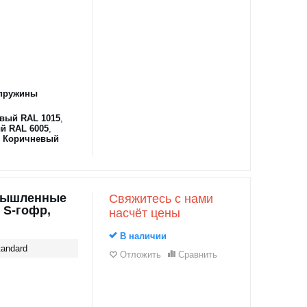
пружины
вый RAL 1015
,
й RAL 6005
,
,
Коричневый
мышленные
Свяжитесь с нами
 S-гофр,
насчёт цены
В наличии
andard
Отложить
Сравнить