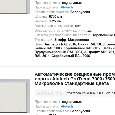
Принцип работы:
подъемные
Производитель:
Alutech
Страна производства:
Белоруссия
Ширина:
6750
мм
Высота:
3625
мм
Автоматика в комплекте:
нет
Возможность установки калитки:
да
Система уравновешивания полотна:
торсионные 
Тип панели:
S-гофр
,
Микроволна
Цвет:
Антрацит RAL 7016
,
Синий RAL 5010
,
Беже
Белый RAL 9003
,
Коричневый RAL 8017
,
Зелены
Пурпурно-красный RAL 3004
,
Антрацит ADS 703
RAL 8014
,
Серебристый RAL 9006
Автоматические секционные про
ворота Alutech ProTrend 7000х3500
Микроволна стандартные цвета
КОД:
ProTrendauto-7000х3500_S/V_St
Принцип работы:
подъемные
Производитель:
Alutech
Страна производства:
Белоруссия