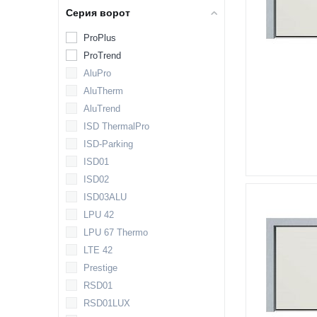
Серия ворот
ProPlus
ProTrend
AluPro
AluTherm
AluTrend
ISD ThermalPro
ISD-Parking
ISD01
ISD02
ISD03ALU
LPU 42
LPU 67 Thermo
LTE 42
Prestige
RSD01
RSD01LUX