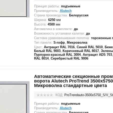
Принцип работы:
подъемные
Производитель:
Alutech
Страна производства:
Белоруссия
Ширина:
6250
мм
Высота:
4500
мм
Автоматика в комплекте:
да
Возможность установки калитки:
да
Система уравновешивания полотна:
торсионные 
Тип панели:
S-гофр
,
Микроволна
Цвет:
Антрацит RAL 7016
,
Синий RAL 5010
,
Беже
Белый RAL 9003
,
Коричневый RAL 8017
,
Зелены
Пурпурно-красный RAL 3004
,
Антрацит ADS 703
RAL 8014
,
Серебристый RAL 9006
Автоматические секционные про
ворота Alutech ProTrend 3500х5750
Микроволна стандартные цвета
КОД:
ProTrendauto-3500х5750_S/V_St
Принцип работы:
подъемные
Производитель:
Alutech
Страна производства:
Белоруссия