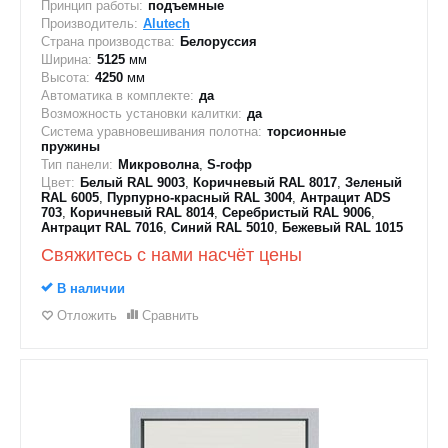
Принцип работы:
подъемные
Производитель:
Alutech
Страна производства:
Белоруссия
Ширина:
5125
мм
Высота:
4250
мм
Автоматика в комплекте:
да
Возможность установки калитки:
да
Система уравновешивания полотна:
торсионные
пружины
Тип панели:
Микроволна
,
S-гофр
Цвет:
Белый RAL 9003
,
Коричневый RAL 8017
,
Зеленый
RAL 6005
,
Пурпурно-красный RAL 3004
,
Антрацит ADS
703
,
Коричневый RAL 8014
,
Серебристый RAL 9006
,
Антрацит RAL 7016
,
Синий RAL 5010
,
Бежевый RAL 1015
Свяжитесь с нами насчёт цены
В наличии
Отложить
Сравнить