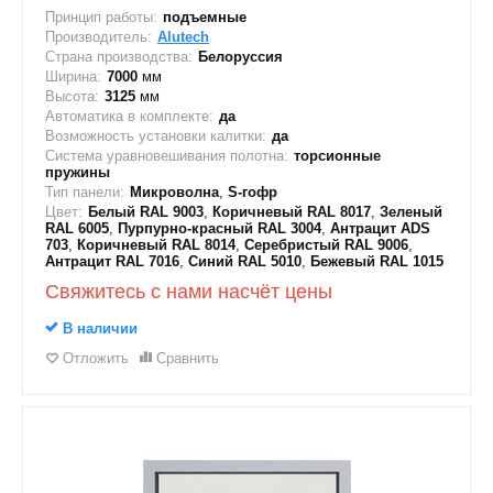
Принцип работы:
подъемные
Производитель:
Alutech
Страна производства:
Белоруссия
Ширина:
7000
мм
Высота:
3125
мм
Автоматика в комплекте:
да
Возможность установки калитки:
да
Система уравновешивания полотна:
торсионные
пружины
Тип панели:
Микроволна
,
S-гофр
Цвет:
Белый RAL 9003
,
Коричневый RAL 8017
,
Зеленый
RAL 6005
,
Пурпурно-красный RAL 3004
,
Антрацит ADS
703
,
Коричневый RAL 8014
,
Серебристый RAL 9006
,
Антрацит RAL 7016
,
Синий RAL 5010
,
Бежевый RAL 1015
Свяжитесь с нами насчёт цены
В наличии
Отложить
Сравнить