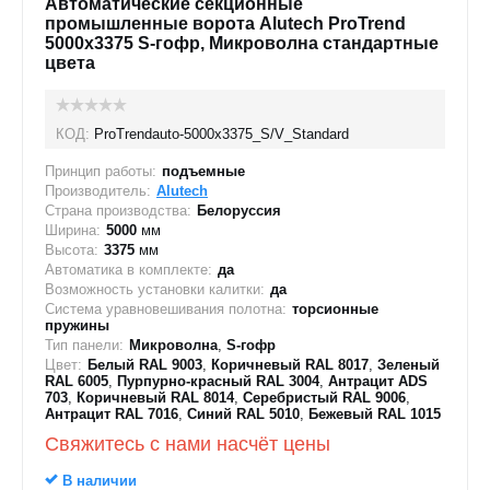
Автоматические секционные
промышленные ворота Alutech ProTrend
5000х3375 S-гофр, Микроволна стандартные
цвета
КОД:
ProTrendauto-5000х3375_S/V_Standard
Принцип работы:
подъемные
Производитель:
Alutech
Страна производства:
Белоруссия
Ширина:
5000
мм
Высота:
3375
мм
Автоматика в комплекте:
да
Возможность установки калитки:
да
Система уравновешивания полотна:
торсионные
пружины
Тип панели:
Микроволна
,
S-гофр
Цвет:
Белый RAL 9003
,
Коричневый RAL 8017
,
Зеленый
RAL 6005
,
Пурпурно-красный RAL 3004
,
Антрацит ADS
703
,
Коричневый RAL 8014
,
Серебристый RAL 9006
,
Антрацит RAL 7016
,
Синий RAL 5010
,
Бежевый RAL 1015
Свяжитесь с нами насчёт цены
В наличии