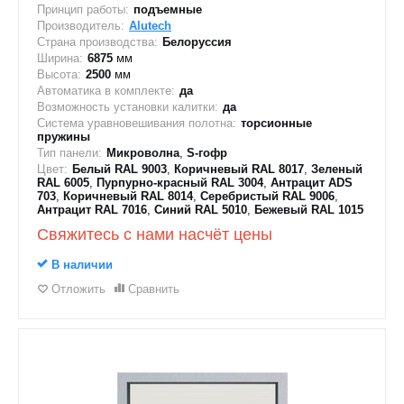
Принцип работы:
подъемные
Производитель:
Alutech
Страна производства:
Белоруссия
Ширина:
6875
мм
Высота:
2500
мм
Автоматика в комплекте:
да
Возможность установки калитки:
да
Система уравновешивания полотна:
торсионные
пружины
Тип панели:
Микроволна
,
S-гофр
Цвет:
Белый RAL 9003
,
Коричневый RAL 8017
,
Зеленый
RAL 6005
,
Пурпурно-красный RAL 3004
,
Антрацит ADS
703
,
Коричневый RAL 8014
,
Серебристый RAL 9006
,
Антрацит RAL 7016
,
Синий RAL 5010
,
Бежевый RAL 1015
Свяжитесь с нами насчёт цены
В наличии
Отложить
Сравнить