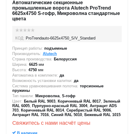
Автоматические секционные
промышленные ворота Alutech ProTrend
6625х4750 S-гофр, Микроволна стандартные
цвета
КОД:
ProTrendauto-6625х4750_S/V_Standard
Принцип работы:
подъемные
Производитель:
Alutech
Страна производства:
Белоруссия
Ширина:
6625
мм
Высота:
4750
мм
Автоматика в комплекте:
да
Возможность установки калитки:
да
Система уравновешивания полотна:
торсионные
пружины
Тип панели:
Микроволна
,
S-гофр
Цвет:
Белый RAL 9003
,
Коричневый RAL 8017
,
Зеленый
RAL 6005
,
Пурпурно-красный RAL 3004
,
Антрацит ADS
703
,
Коричневый RAL 8014
,
Серебристый RAL 9006
,
Антрацит RAL 7016
,
Синий RAL 5010
,
Бежевый RAL 1015
Свяжитесь с нами насчёт цены
В наличии