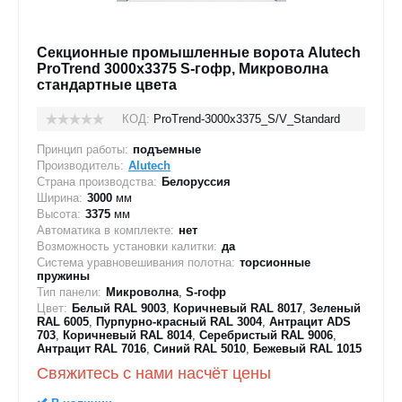
Секционные промышленные ворота Alutech
ProTrend 3000х3375 S-гофр, Микроволна
стандартные цвета
КОД:
ProTrend-3000х3375_S/V_Standard
Принцип работы:
подъемные
Производитель:
Alutech
Страна производства:
Белоруссия
Ширина:
3000
мм
Высота:
3375
мм
Автоматика в комплекте:
нет
Возможность установки калитки:
да
Система уравновешивания полотна:
торсионные
пружины
Тип панели:
Микроволна
,
S-гофр
Цвет:
Белый RAL 9003
,
Коричневый RAL 8017
,
Зеленый
RAL 6005
,
Пурпурно-красный RAL 3004
,
Антрацит ADS
703
,
Коричневый RAL 8014
,
Серебристый RAL 9006
,
Антрацит RAL 7016
,
Синий RAL 5010
,
Бежевый RAL 1015
Свяжитесь с нами насчёт цены