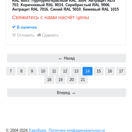
RAL 6005
,
Пурпурно-красный RAL 3004
,
Антрацит ADS
703
,
Коричневый RAL 8014
,
Серебристый RAL 9006
,
Антрацит RAL 7016
,
Синий RAL 5010
,
Бежевый RAL 1015
Свяжитесь с нами насчёт цены
В наличии
Отложить
Сравнить
Назад
7
8
9
10
11
12
13
14
15
16
17
18
19
20
21
Вперед
© 2004-2026
ЕвроБриз.
Политика конфиденциальности