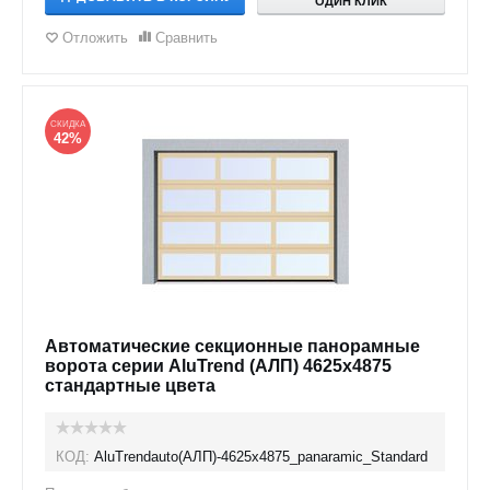
ОДИН КЛИК
Отложить
Сравнить
СКИДКА
42%
Автоматические секционные панорамные
ворота серии AluTrend (АЛП) 4625х4875
стандартные цвета
КОД:
AluTrendauto(АЛП)-4625х4875_panaramic_Standard