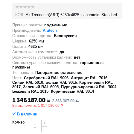
КОД:
AluTrendauto(АЛП)-6250х4625_panaramic_Standard
Принцип работы:
подъемные
Производитель:
Alutech
Страна производства:
Белоруссия
Ширина:
6250
мм
Высота:
4625
мм
Автоматика в комплекте:
да
Возможность установки калитки:
нет
Система уравновешивания полотна:
торсионные
пружины
Тип панели:
Панорамное остекление
Цвет:
Серебристый RAL 9006
,
Антрацит RAL 7016
,
Синий RAL 5010
,
Белый RAL 9016
,
Коричневый RAL
8017
,
Зеленый RAL 6005
,
Пурпурно-красный RAL 3004
,
Бежевый RAL 1015
,
Коричневый RAL 8014
1 346 187.00
2 363 367.00
Р
Р
Вы экономите:
1 017 180.00
Р
В наличии
Кол-во:
+
−