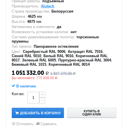
Принцип работы:
подъемные
Производитель:
Alutech
Страна производства:
Белоруссия
Ширина:
4625
мм
Высота:
4875
мм
Автоматика в комплекте:
да
Возможность установки калитки:
нет
Система уравновешивания полотна:
торсионные
пружины
Тип панели:
Панорамное остекление
Цвет:
Серебристый RAL 9006
,
Антрацит RAL 7016
,
Синий RAL 5010
,
Белый RAL 9016
,
Коричневый RAL
8017
,
Зеленый RAL 6005
,
Пурпурно-красный RAL 3004
,
Бежевый RAL 1015
,
Коричневый RAL 8014
1 051 332.00
1 827 270.00
Р
Р
Вы экономите:
775 938.00
Р
В наличии
Кол-во:
+
−
КУПИТЬ В
ДОБАВИТЬ В КОРЗИНУ
ОДИН КЛИК
Отложить
Сравнить