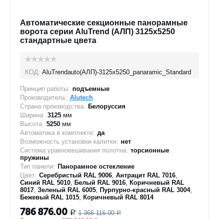
Автоматические секционные панорамные
ворота серии AluTrend (АЛП) 3125х5250
стандартные цвета
КОД:
AluTrendauto(АЛП)-3125х5250_panaramic_Standard
Принцип работы:
подъемные
Производитель:
Alutech
Страна производства:
Белоруссия
Ширина:
3125
мм
Высота:
5250
мм
Автоматика в комплекте:
да
Возможность установки калитки:
нет
Система уравновешивания полотна:
торсионные
пружины
Тип панели:
Панорамное остекление
Цвет:
Серебристый RAL 9006
,
Антрацит RAL 7016
,
Синий RAL 5010
,
Белый RAL 9016
,
Коричневый RAL
8017
,
Зеленый RAL 6005
,
Пурпурно-красный RAL 3004
,
Бежевый RAL 1015
,
Коричневый RAL 8014
786 876.00
1 366 116.00
Р
Р