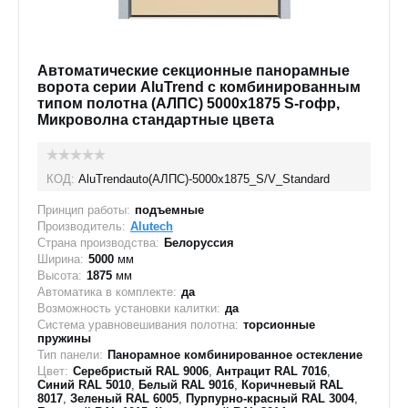
Автоматические секционные панорамные
ворота серии AluTrend с комбинированным
типом полотна (АЛПС) 5000х1875 S-гофр,
Микроволна стандартные цвета
КОД:
AluTrendauto(АЛПС)-5000х1875_S/V_Standard
Принцип работы:
подъемные
Производитель:
Alutech
Страна производства:
Белоруссия
Ширина:
5000
мм
Высота:
1875
мм
Автоматика в комплекте:
да
Возможность установки калитки:
да
Система уравновешивания полотна:
торсионные
пружины
Тип панели:
Панорамное комбинированное остекление
Цвет:
Серебристый RAL 9006
,
Антрацит RAL 7016
,
Синий RAL 5010
,
Белый RAL 9016
,
Коричневый RAL
8017
,
Зеленый RAL 6005
,
Пурпурно-красный RAL 3004
,