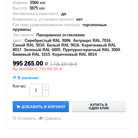
Ширина:
5500
мм
Высота:
3875
мм
Автоматика в комплекте:
да
Возможность установки калитки:
нет
Система уравновешивания полотна:
торсионные
пружины
Тип панели:
Панорамное остекление
Цвет:
Серебристый RAL 9006
,
Антрацит RAL 7016
,
Синий RAL 5010
,
Белый RAL 9016
,
Коричневый RAL
8017
,
Зеленый RAL 6005
,
Пурпурно-красный RAL 3004
,
Бежевый RAL 1015
,
Коричневый RAL 8014
995 265.00
1 725 327.00
Р
Р
Вы экономите:
730 062.00
Р
В наличии
Кол-во:
+
−
КУПИТЬ В
ДОБАВИТЬ В КОРЗИНУ
ОДИН КЛИК
Отложить
Сравнить