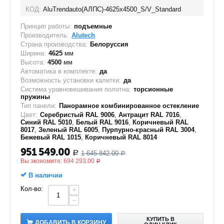
КОД:
AluTrendauto(АЛПС)-4625х4500_S/V_Standard
Принцип работы:
подъемные
Производитель:
Alutech
Страна производства:
Белоруссия
Ширина:
4625
мм
Высота:
4500
мм
Автоматика в комплекте:
да
Возможность установки калитки:
да
Система уравновешивания полотна:
торсионные
пружины
Тип панели:
Панорамное комбинированное остекление
Цвет:
Серебристый RAL 9006
,
Антрацит RAL 7016
,
Синий RAL 5010
,
Белый RAL 9016
,
Коричневый RAL
8017
,
Зеленый RAL 6005
,
Пурпурно-красный RAL 3004
,
Бежевый RAL 1015
,
Коричневый RAL 8014
951 549.00
1 645 842.00
Р
Р
Вы экономите:
694 293.00
Р
В наличии
Кол-во:
+
−
КУПИТЬ В
ДОБАВИТЬ В КОРЗИНУ