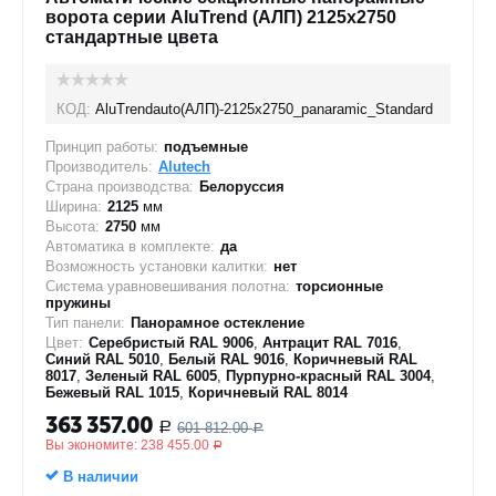
ворота серии AluTrend (АЛП) 2125х2750
стандартные цвета
КОД:
AluTrendauto(АЛП)-2125х2750_panaramic_Standard
Принцип работы:
подъемные
Производитель:
Alutech
Страна производства:
Белоруссия
Ширина:
2125
мм
Высота:
2750
мм
Автоматика в комплекте:
да
Возможность установки калитки:
нет
Система уравновешивания полотна:
торсионные
пружины
Тип панели:
Панорамное остекление
Цвет:
Серебристый RAL 9006
,
Антрацит RAL 7016
,
Синий RAL 5010
,
Белый RAL 9016
,
Коричневый RAL
8017
,
Зеленый RAL 6005
,
Пурпурно-красный RAL 3004
,
Бежевый RAL 1015
,
Коричневый RAL 8014
363 357.00
601 812.00
Р
Р
Вы экономите:
238 455.00
Р
В наличии