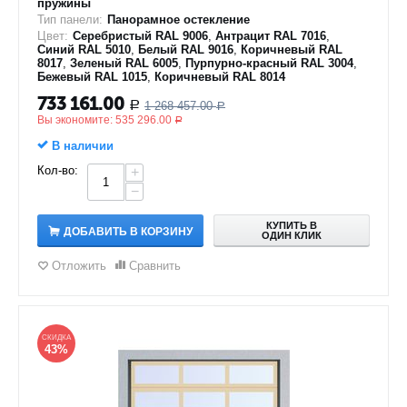
пружины
Тип панели:
Панорамное остекление
Цвет:
Серебристый RAL 9006
,
Антрацит RAL 7016
,
Синий RAL 5010
,
Белый RAL 9016
,
Коричневый RAL
8017
,
Зеленый RAL 6005
,
Пурпурно-красный RAL 3004
,
Бежевый RAL 1015
,
Коричневый RAL 8014
733 161.00
1 268 457.00
Р
Р
Вы экономите:
535 296.00
Р
В наличии
Кол-во:
+
−
КУПИТЬ В
ДОБАВИТЬ В КОРЗИНУ
ОДИН КЛИК
Отложить
Сравнить
СКИДКА
43%