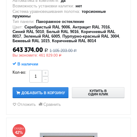
Автоматика в комплекте:
да
Возможность установки калитки:
нет
Система уравновешивания полотна:
торсионные
пружины
Тип панели:
Панорамное остекление
Цвет:
Серебристый RAL 9006
,
Антрацит RAL 7016
,
Синий RAL 5010
,
Белый RAL 9016
,
Коричневый RAL
8017
,
Зеленый RAL 6005
,
Пурпурно-красный RAL 3004
,
Бежевый RAL 1015
,
Коричневый RAL 8014
643 374.00
1 105 203.00
Р
Р
Вы экономите:
461 829.00
Р
В наличии
Кол-во:
+
−
КУПИТЬ В
ДОБАВИТЬ В КОРЗИНУ
ОДИН КЛИК
Отложить
Сравнить
СКИДКА
42%