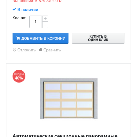
Вы экономите:
579 240.00
Р
В наличии
Кол-во:
+
−
КУПИТЬ В
ДОБАВИТЬ В КОРЗИНУ
ОДИН КЛИК
Отложить
Сравнить
СКИДКА
40%
Автоматические секционные панорамные