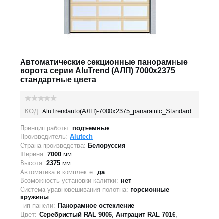
Автоматические секционные панорамные
ворота серии AluTrend (АЛП) 7000х2375
стандартные цвета
КОД:
AluTrendauto(АЛП)-7000х2375_panaramic_Standard
Принцип работы:
подъемные
Производитель:
Alutech
Страна производства:
Белоруссия
Ширина:
7000
мм
Высота:
2375
мм
Автоматика в комплекте:
да
Возможность установки калитки:
нет
Система уравновешивания полотна:
торсионные
пружины
Тип панели:
Панорамное остекление
Цвет:
Серебристый RAL 9006
,
Антрацит RAL 7016
,