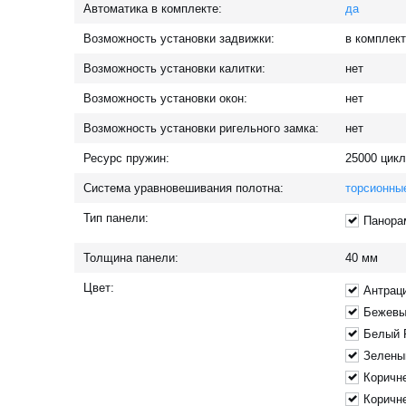
Автоматика в комплекте:
да
Возможность установки задвижки:
в комплек
Возможность установки калитки:
нет
Возможность установки окон:
нет
Возможность установки ригельного замка:
нет
Ресурс пружин:
25000
цикл
Система уравновешивания полотна:
торсионны
Тип панели:
Панора
Толщина панели:
40
мм
Цвет:
Антрац
Бежевы
Белый 
Зелены
Коричн
Коричн