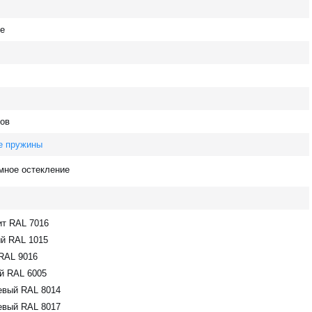
те
ов
е пружины
мное остекление
ит RAL 7016
й RAL 1015
RAL 9016
й RAL 6005
евый RAL 8014
евый RAL 8017