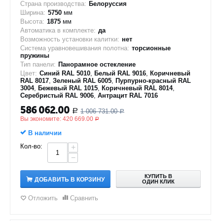
Страна производства:
Белоруссия
Ширина:
5750
мм
Высота:
1875
мм
Автоматика в комплекте:
да
Возможность установки калитки:
нет
Система уравновешивания полотна:
торсионные
пружины
Тип панели:
Панорамное остекление
Цвет:
Синий RAL 5010
,
Белый RAL 9016
,
Коричневый
RAL 8017
,
Зеленый RAL 6005
,
Пурпурно-красный RAL
3004
,
Бежевый RAL 1015
,
Коричневый RAL 8014
,
Серебристый RAL 9006
,
Антрацит RAL 7016
586 062.00
1 006 731.00
Р
Р
Вы экономите:
420 669.00
Р
В наличии
Кол-во:
+
−
КУПИТЬ В
ДОБАВИТЬ В КОРЗИНУ
ОДИН КЛИК
Отложить
Сравнить