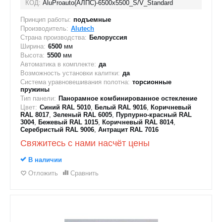
КОД:
AluProauto(АЛПС)-6500х5500_S/V_Standard
Принцип работы:
подъемные
Производитель:
Alutech
Страна производства:
Белоруссия
Ширина:
6500
мм
Высота:
5500
мм
Автоматика в комплекте:
да
Возможность установки калитки:
да
Система уравновешивания полотна:
торсионные
пружины
Тип панели:
Панорамное комбинированное остекление
Цвет:
Синий RAL 5010
,
Белый RAL 9016
,
Коричневый
RAL 8017
,
Зеленый RAL 6005
,
Пурпурно-красный RAL
3004
,
Бежевый RAL 1015
,
Коричневый RAL 8014
,
Серебристый RAL 9006
,
Антрацит RAL 7016
Свяжитесь с нами насчёт цены
В наличии
Отложить
Сравнить