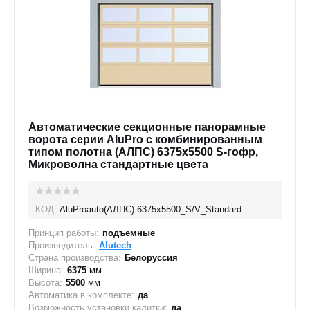
Автоматические секционные панорамные
ворота серии AluPro с комбинированным
типом полотна (АЛПС) 6375х5500 S-гофр,
Микроволна стандартные цвета
КОД:
AluProauto(АЛПС)-6375х5500_S/V_Standard
Принцип работы:
подъемные
Производитель:
Alutech
Страна производства:
Белоруссия
Ширина:
6375
мм
Высота:
5500
мм
Автоматика в комплекте:
да
Возможность установки калитки:
да