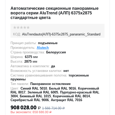
Автоматические секционные панорамные
ворота серии AluTrend (АЛП) 6375х2875
стандартные цвета
КОД:
AluTrendauto(АЛП)-6375х2875_panaramic_Standard
Принцип работы:
подъемные
Производитель:
Alutech
Страна производства:
Белоруссия
Ширина:
6375
мм
Высота:
2875
мм
Автоматика в комплекте:
да
Возможность установки калитки:
нет
Система уравновешивания полотна:
торсионные
пружины
Тип панели:
Панорамное остекление
Цвет:
Синий RAL 5010
,
Белый RAL 9016
,
Коричневый
RAL 8017
,
Зеленый RAL 6005
,
Пурпурно-красный RAL
3004
,
Бежевый RAL 1015
,
Коричневый RAL 8014
,
Серебристый RAL 9006
,
Антрацит RAL 7016
908 028.00
1 566 714.00
Р
Р
Вы экономите:
658 686.00
Р