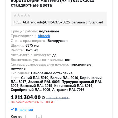
ворота серии AluTrend (АЛП) 6375х3625
стандартные цвета
КОД:
AluTrendauto(АЛП)-6375х3625_panaramic_Standard
Принцип работы:
подъемные
Производитель:
Alutech
Страна производства:
Белоруссия
Ширина:
6375
мм
Высота:
3625
мм
Автоматика в комплекте:
да
Возможность установки калитки:
нет
Система уравновешивания полотна:
торсионные
пружины
Тип панели:
Панорамное остекление
Цвет:
Синий RAL 5010
,
Белый RAL 9016
,
Коричневый
RAL 8017
,
Зеленый RAL 6005
,
Пурпурно-красный RAL
3004
,
Бежевый RAL 1015
,
Коричневый RAL 8014
,
Серебристый RAL 9006
,
Антрацит RAL 7016
1 211 304.00
2 118 129.00
Р
Р
Вы экономите:
906 825.00
Р
В наличии
Кол-во:
+