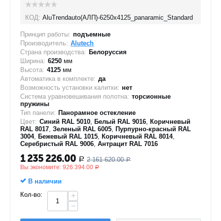
КОД:
AluTrendauto(АЛП)-6250х4125_panaramic_Standard
Принцип работы:
подъемные
Производитель:
Alutech
Страна производства:
Белоруссия
Ширина:
6250
мм
Высота:
4125
мм
Автоматика в комплекте:
да
Возможность установки калитки:
нет
Система уравновешивания полотна:
торсионные
пружины
Тип панели:
Панорамное остекление
Цвет:
Синий RAL 5010
,
Белый RAL 9016
,
Коричневый
RAL 8017
,
Зеленый RAL 6005
,
Пурпурно-красный RAL
3004
,
Бежевый RAL 1015
,
Коричневый RAL 8014
,
Серебристый RAL 9006
,
Антрацит RAL 7016
1 235 226.00
2 161 620.00
Р
Р
Вы экономите:
926 394.00
Р
В наличии
Кол-во:
+
−