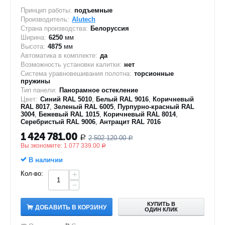
Принцип работы:
подъемные
Производитель:
Alutech
Страна производства:
Белоруссия
Ширина:
6250
мм
Высота:
4875
мм
Автоматика в комплекте:
да
Возможность установки калитки:
нет
Система уравновешивания полотна:
торсионные
пружины
Тип панели:
Панорамное остекление
Цвет:
Синий RAL 5010
,
Белый RAL 9016
,
Коричневый
RAL 8017
,
Зеленый RAL 6005
,
Пурпурно-красный RAL
3004
,
Бежевый RAL 1015
,
Коричневый RAL 8014
,
Серебристый RAL 9006
,
Антрацит RAL 7016
1 424 781.00
2 502 120.00
Р
Р
Вы экономите:
1 077 339.00
Р
В наличии
Кол-во:
+
−
КУПИТЬ В
ДОБАВИТЬ В КОРЗИНУ
ОДИН КЛИК