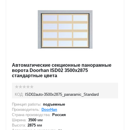
Автоматические секционные панорамные
ворота Doorhan ISD02 3500х2875
стандартные цвета
КОД:
ISD02auto-3500х2875_panaramic_Standard
Принцип работы:
подъемные
Производитель:
DoorHan
Страна производства:
Россия
Ширина:
3500
мм
Высота:
2875
мм