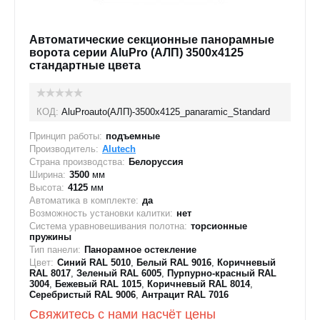
Автоматические секционные панорамные
ворота серии AluPro (АЛП) 3500х4125
стандартные цвета
КОД:
AluProauto(АЛП)-3500х4125_panaramic_Standard
Принцип работы:
подъемные
Производитель:
Alutech
Страна производства:
Белоруссия
Ширина:
3500
мм
Высота:
4125
мм
Автоматика в комплекте:
да
Возможность установки калитки:
нет
Система уравновешивания полотна:
торсионные
пружины
Тип панели:
Панорамное остекление
Цвет:
Синий RAL 5010
,
Белый RAL 9016
,
Коричневый
RAL 8017
,
Зеленый RAL 6005
,
Пурпурно-красный RAL
3004
,
Бежевый RAL 1015
,
Коричневый RAL 8014
,
Серебристый RAL 9006
,
Антрацит RAL 7016
Свяжитесь с нами насчёт цены