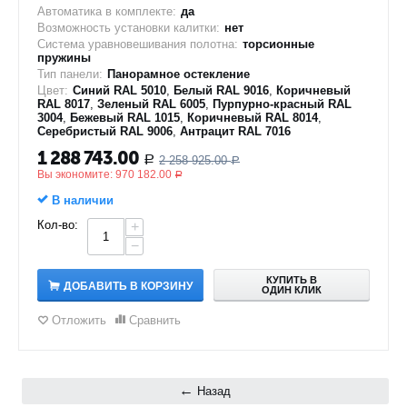
Автоматика в комплекте:
да
Возможность установки калитки:
нет
Система уравновешивания полотна:
торсионные
пружины
Тип панели:
Панорамное остекление
Цвет:
Синий RAL 5010
,
Белый RAL 9016
,
Коричневый
RAL 8017
,
Зеленый RAL 6005
,
Пурпурно-красный RAL
3004
,
Бежевый RAL 1015
,
Коричневый RAL 8014
,
Серебристый RAL 9006
,
Антрацит RAL 7016
1 288 743.00
2 258 925.00
Р
Р
Вы экономите:
970 182.00
Р
В наличии
Кол-во:
+
−
КУПИТЬ В
ДОБАВИТЬ В КОРЗИНУ
ОДИН КЛИК
Отложить
Сравнить
Назад