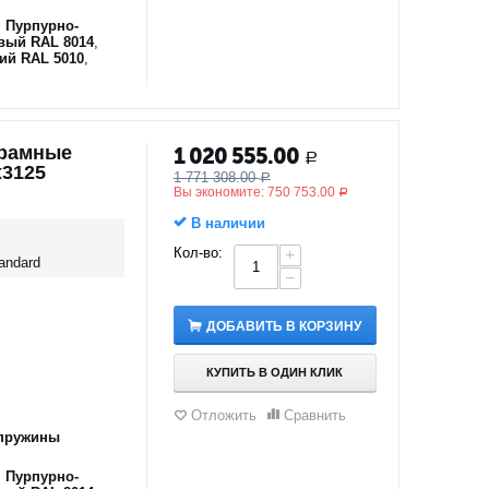
,
Пурпурно-
вый RAL 8014
,
ий RAL 5010
,
орамные
1 020 555.00
Р
х3125
1 771 308.00
Р
Вы экономите:
750 753.00
Р
В наличии
Кол-во:
+
andard
−
ДОБАВИТЬ В КОРЗИНУ
КУПИТЬ В ОДИН КЛИК
Отложить
Сравнить
пружины
,
Пурпурно-