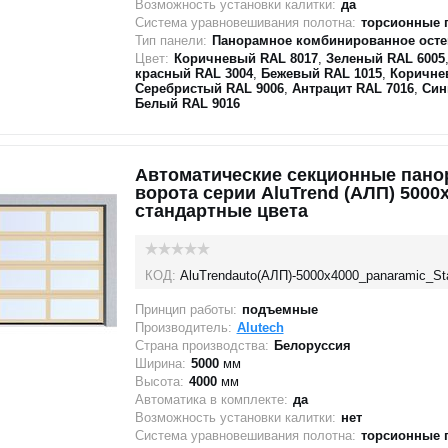
Возможность установки калитки:
да
Система уравновешивания полотна:
торсионные 
Тип панели:
Панорамное комбинированное осте
Цвет:
Коричневый RAL 8017
,
Зеленый RAL 6005
красный RAL 3004
,
Бежевый RAL 1015
,
Коричне
Серебристый RAL 9006
,
Антрацит RAL 7016
,
Син
Белый RAL 9016
Автоматические секционные пан
ворота серии AluTrend (АЛП) 5000
стандартные цвета
КОД:
AluTrendauto(АЛП)-5000х4000_panaramic_St
Принцип работы:
подъемные
Производитель:
Alutech
Страна производства:
Белоруссия
Ширина:
5000
мм
Высота:
4000
мм
Автоматика в комплекте:
да
Возможность установки калитки:
нет
Система уравновешивания полотна:
торсионные 