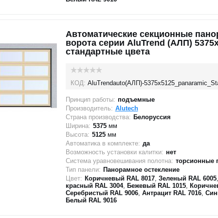
Автоматические секционные пан
ворота серии AluTrend (АЛП) 5375
стандартные цвета
КОД:
AluTrendauto(АЛП)-5375х5125_panaramic_St
Принцип работы:
подъемные
Производитель:
Alutech
Страна производства:
Белоруссия
Ширина:
5375
мм
Высота:
5125
мм
Автоматика в комплекте:
да
Возможность установки калитки:
нет
Система уравновешивания полотна:
торсионные 
Тип панели:
Панорамное остекление
Цвет:
Коричневый RAL 8017
,
Зеленый RAL 6005
красный RAL 3004
,
Бежевый RAL 1015
,
Коричне
Серебристый RAL 9006
,
Антрацит RAL 7016
,
Син
Белый RAL 9016