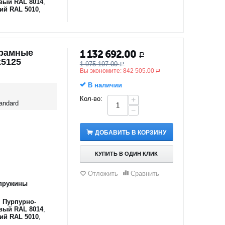
вый RAL 8014
,
ий RAL 5010
,
орамные
1 132 692.00
Р
х5125
1 975 197.00
Р
Вы экономите:
842 505.00
Р
В наличии
Кол-во:
+
andard
−
ДОБАВИТЬ В КОРЗИНУ
КУПИТЬ В ОДИН КЛИК
Отложить
Сравнить
пружины
,
Пурпурно-
вый RAL 8014
,
ий RAL 5010
,