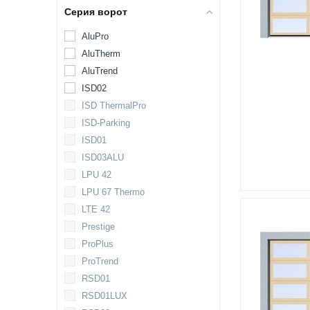
Серия ворот
AluPro
AluTherm
AluTrend
ISD02
ISD ThermalPro
ISD-Parking
ISD01
ISD03ALU
LPU 42
LPU 67 Thermo
LTE 42
Prestige
ProPlus
ProTrend
RSD01
RSD01LUX