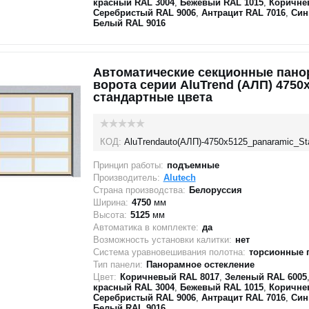
красный RAL 3004
,
Бежевый RAL 1015
,
Коричне
Серебристый RAL 9006
,
Антрацит RAL 7016
,
Син
Белый RAL 9016
Автоматические секционные пан
ворота серии AluTrend (АЛП) 4750
стандартные цвета
КОД:
AluTrendauto(АЛП)-4750х5125_panaramic_St
Принцип работы:
подъемные
Производитель:
Alutech
Страна производства:
Белоруссия
Ширина:
4750
мм
Высота:
5125
мм
Автоматика в комплекте:
да
Возможность установки калитки:
нет
Система уравновешивания полотна:
торсионные 
Тип панели:
Панорамное остекление
Цвет:
Коричневый RAL 8017
,
Зеленый RAL 6005
красный RAL 3004
,
Бежевый RAL 1015
,
Коричне
Серебристый RAL 9006
,
Антрацит RAL 7016
,
Син
Белый RAL 9016