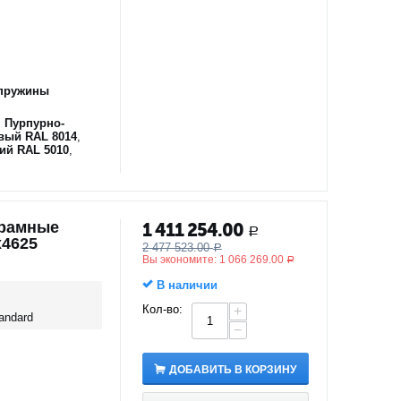
пружины
,
Пурпурно-
вый RAL 8014
,
ий RAL 5010
,
орамные
1 411 254.00
Р
х4625
2 477 523.00
Р
Вы экономите:
1 066 269.00
Р
В наличии
Кол-во:
+
andard
−
ДОБАВИТЬ В КОРЗИНУ