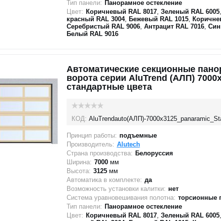
Тип панели:
Панорамное остекление
Цвет:
Коричневый RAL 8017
,
Зеленый RAL 6005
красный RAL 3004
,
Бежевый RAL 1015
,
Коричне
Серебристый RAL 9006
,
Антрацит RAL 7016
,
Син
Белый RAL 9016
Автоматические секционные пан
ворота серии AluTrend (АЛП) 7000
стандартные цвета
КОД:
AluTrendauto(АЛП)-7000х3125_panaramic_St
Принцип работы:
подъемные
Производитель:
Alutech
Страна производства:
Белоруссия
Ширина:
7000
мм
Высота:
3125
мм
Автоматика в комплекте:
да
Возможность установки калитки:
нет
Система уравновешивания полотна:
торсионные 
Тип панели:
Панорамное остекление
Цвет:
Коричневый RAL 8017
,
Зеленый RAL 6005