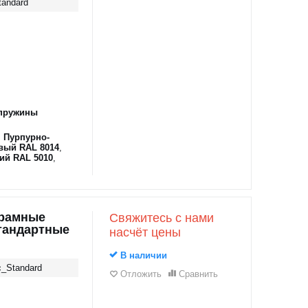
tandard
пружины
,
Пурпурно-
вый RAL 8014
,
ий RAL 5010
,
орамные
Свяжитесь с нами
стандартные
насчёт цены
В наличии
c_Standard
Отложить
Сравнить