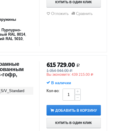
КУПИТЬ В ОДИН КЛИК
Отложить
Сравнить
пружины
,
Пурпурно-
вый RAL 8014
,
ий RAL 5010
,
орамные
615 729.00
Р
рованным
1 054 944.00
Р
-гофр,
Вы экономите:
439 215.00
Р
В наличии
_S/V_Standard
Кол-во:
+
−
ДОБАВИТЬ В КОРЗИНУ
КУПИТЬ В ОДИН КЛИК