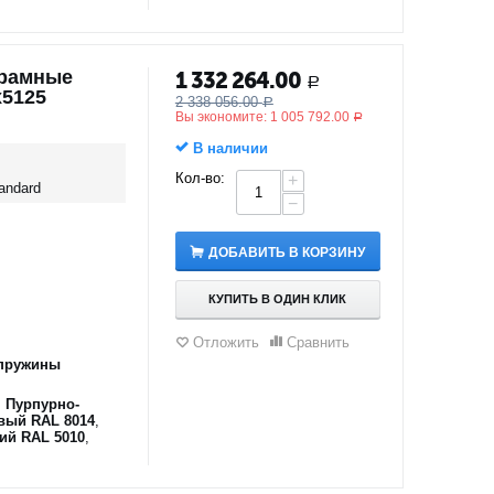
орамные
1 332 264.00
Р
х5125
2 338 056.00
Р
Вы экономите:
1 005 792.00
Р
В наличии
Кол-во:
+
andard
−
ДОБАВИТЬ В КОРЗИНУ
КУПИТЬ В ОДИН КЛИК
Отложить
Сравнить
пружины
,
Пурпурно-
вый RAL 8014
,
ий RAL 5010
,