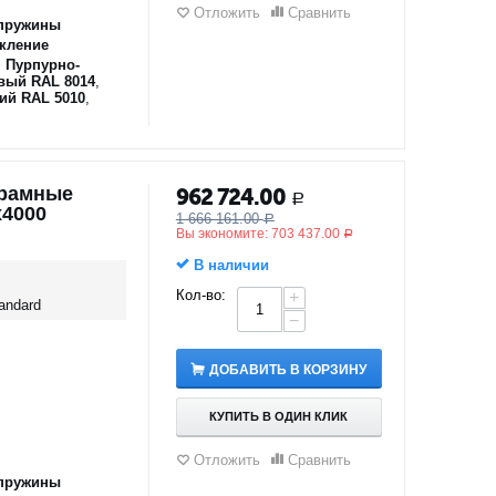
Отложить
Сравнить
пружины
кление
,
Пурпурно-
вый RAL 8014
,
ий RAL 5010
,
орамные
962 724.00
Р
х4000
1 666 161.00
Р
Вы экономите:
703 437.00
Р
В наличии
Кол-во:
+
andard
−
ДОБАВИТЬ В КОРЗИНУ
КУПИТЬ В ОДИН КЛИК
Отложить
Сравнить
пружины