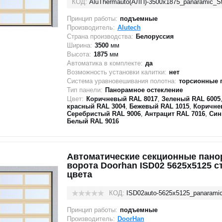
КОД:
AluThermauto(АЛП)-3500х1875_panaramic_S
Принцип работы:
подъемные
Производитель:
Alutech
Страна производства:
Белоруссия
Ширина:
3500
мм
Высота:
1875
мм
Автоматика в комплекте:
да
Возможность установки калитки:
нет
Система уравновешивания полотна:
торсионные 
Тип панели:
Панорамное остекление
Цвет:
Коричневый RAL 8017
,
Зеленый RAL 6005
красный RAL 3004
,
Бежевый RAL 1015
,
Коричне
Серебристый RAL 9006
,
Антрацит RAL 7016
,
Син
Белый RAL 9016
Автоматические секционные пан
ворота Doorhan ISD02 5625х5125 
цвета
КОД:
ISD02auto-5625х5125_panarami
Принцип работы:
подъемные
Производитель:
DoorHan