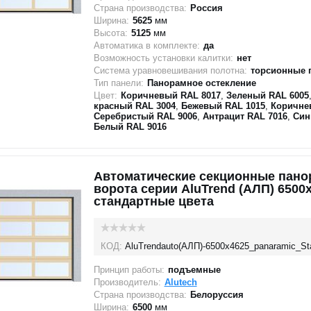
Страна производства:
Россия
Ширина:
5625
мм
Высота:
5125
мм
Автоматика в комплекте:
да
Возможность установки калитки:
нет
Система уравновешивания полотна:
торсионные 
Тип панели:
Панорамное остекление
Цвет:
Коричневый RAL 8017
,
Зеленый RAL 6005
красный RAL 3004
,
Бежевый RAL 1015
,
Коричне
Серебристый RAL 9006
,
Антрацит RAL 7016
,
Син
Белый RAL 9016
Автоматические секционные пан
ворота серии AluTrend (АЛП) 6500
стандартные цвета
КОД:
AluTrendauto(АЛП)-6500х4625_panaramic_St
Принцип работы:
подъемные
Производитель:
Alutech
Страна производства:
Белоруссия
Ширина:
6500
мм