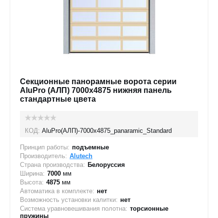
Секционные панорамные ворота серии
AluPro (АЛП) 7000х4875 нижняя панель
стандартные цвета
КОД:
AluPro(АЛП)-7000х4875_panaramic_Standard
Принцип работы:
подъемные
Производитель:
Alutech
Страна производства:
Белоруссия
Ширина:
7000
мм
Высота:
4875
мм
Автоматика в комплекте:
нет
Возможность установки калитки:
нет
Система уравновешивания полотна:
торсионные
пружины