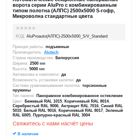
ворота серии AluPro с комбинированным
типом полотна (АЛПС) 2500х5000 S-гофр,
Микроволна стандартные цвета
КОД:
AluProauto(АЛПС)-2500х5000_S/V_Standard
Принцип работы:
подъемные
Производитель:
Alutech
Страна производства:
Белоруссия
Ширина:
2500
мм
Высота:
5000
мм
Автоматика в комплекте:
да
Возможность установки калитки:
да
Система уравновешивания полотна:
торсионные
пружины
Тип панели:
Панорамное комбинированное остекление
Цвет:
Бежевый RAL 1015
,
Коричневый RAL 8014
,
Серебристый RAL 9006
,
Антрацит RAL 7016
,
Синий RAL
5010
,
Белый RAL 9016
,
Коричневый RAL 8017
,
Зеленый
RAL 6005
,
Пурпурно-красный RAL 3004
Свяжитесь с нами насчёт цены
В наличии