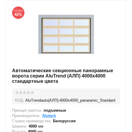
СКИДКА
42%
Автоматические секционные панорамные
ворота серии AluTrend (АЛП) 4000х4000
стандартные цвета
КОД:
AluTrendauto(АЛП)-4000х4000_panaramic_Standard
Принцип работы:
подъемные
Производитель:
Alutech
Страна производства:
Белоруссия
Ширина:
4000
мм
Высота:
4000
мм