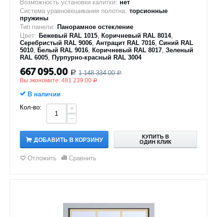
Возможность установки калитки:
нет
Система уравновешивания полотна:
торсионные
пружины
Тип панели:
Панорамное остекление
Цвет:
Бежевый RAL 1015
,
Коричневый RAL 8014
,
Серебристый RAL 9006
,
Антрацит RAL 7016
,
Синий RAL
5010
,
Белый RAL 9016
,
Коричневый RAL 8017
,
Зеленый
RAL 6005
,
Пурпурно-красный RAL 3004
667 095.00
1 148 334.00
Р
Р
Вы экономите:
481 239.00
Р
В наличии
Кол-во:
+
−
КУПИТЬ В
ДОБАВИТЬ В КОРЗИНУ
ОДИН КЛИК
Отложить
Сравнить