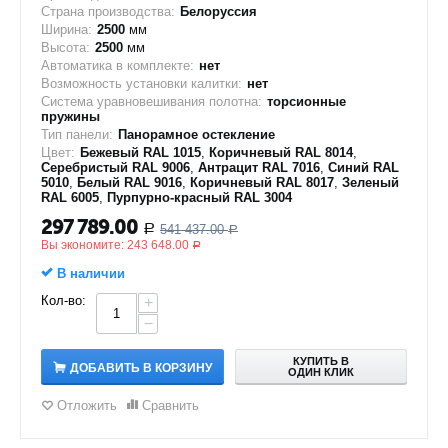
Страна производства:
Белоруссия
Ширина:
2500
мм
Высота:
2500
мм
Автоматика в комплекте:
нет
Возможность установки калитки:
нет
Система уравновешивания полотна:
торсионные
пружины
Тип панели:
Панорамное остекление
Цвет:
Бежевый RAL 1015
,
Коричневый RAL 8014
,
Серебристый RAL 9006
,
Антрацит RAL 7016
,
Синий RAL
5010
,
Белый RAL 9016
,
Коричневый RAL 8017
,
Зеленый
RAL 6005
,
Пурпурно-красный RAL 3004
297 789.00
541 437.00
Р
Р
Вы экономите:
243 648.00
Р
В наличии
Кол-во:
+
−
КУПИТЬ В
ДОБАВИТЬ В КОРЗИНУ
ОДИН КЛИК
Отложить
Сравнить