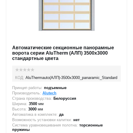
Автоматические секционные панорамные
ворота серии AluTherm (АЛП) 3500х3000
стандартные цвета
КОД:
AluThermauto(АЛП)-3500х3000_panaramic_Standard
Принцип работы:
подъемные
Производитель:
Alutech
Страна производства:
Белоруссия
Ширина:
3500
мм
Высота:
3000
мм
Автоматика в комплекте:
да
Возможность установки калитки:
нет
Система уравновешивания полотна:
торсионные
пружины