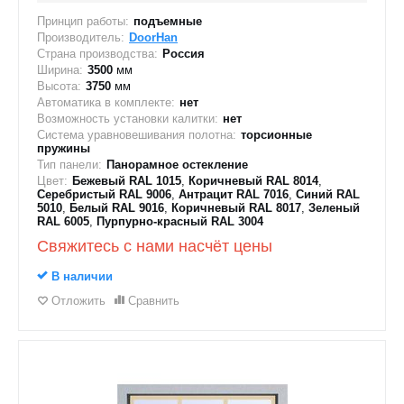
Принцип работы:
подъемные
Производитель:
DoorHan
Страна производства:
Россия
Ширина:
3500
мм
Высота:
3750
мм
Автоматика в комплекте:
нет
Возможность установки калитки:
нет
Система уравновешивания полотна:
торсионные
пружины
Тип панели:
Панорамное остекление
Цвет:
Бежевый RAL 1015
,
Коричневый RAL 8014
,
Серебристый RAL 9006
,
Антрацит RAL 7016
,
Синий RAL
5010
,
Белый RAL 9016
,
Коричневый RAL 8017
,
Зеленый
RAL 6005
,
Пурпурно-красный RAL 3004
Свяжитесь с нами насчёт цены
В наличии
Отложить
Сравнить