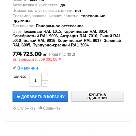
Автоматика в комплекте:
да
Возможность установки калитки:
нет
Система уравновешивания полотна:
торсионные
пружины
Тип панели:
Панорамное остекление
Цвет:
Бежевый RAL 1015
,
Коричневый RAL 8014
,
Серебристый RAL 9006
,
Антрацит RAL 7016
,
Синий RAL
5010
,
Белый RAL 9016
,
Коричневый RAL 8017
,
Зеленый
RAL 6005
,
Пурпурно-красный RAL 3004
774 723.00
1 344 024.00
Р
Р
Вы экономите:
569 301.00
Р
В наличии
Кол-во:
+
−
КУПИТЬ В
ДОБАВИТЬ В КОРЗИНУ
ОДИН КЛИК
Отложить
Сравнить