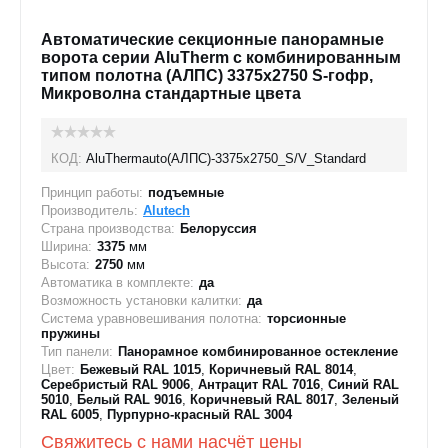
Автоматические секционные панорамные
ворота серии AluTherm с комбинированным
типом полотна (АЛПС) 3375х2750 S-гофр,
Микроволна стандартные цвета
КОД:
AluThermauto(АЛПС)-3375х2750_S/V_Standard
Принцип работы:
подъемные
Производитель:
Alutech
Страна производства:
Белоруссия
Ширина:
3375
мм
Высота:
2750
мм
Автоматика в комплекте:
да
Возможность установки калитки:
да
Система уравновешивания полотна:
торсионные
пружины
Тип панели:
Панорамное комбинированное остекление
Цвет:
Бежевый RAL 1015
,
Коричневый RAL 8014
,
Серебристый RAL 9006
,
Антрацит RAL 7016
,
Синий RAL
5010
,
Белый RAL 9016
,
Коричневый RAL 8017
,
Зеленый
RAL 6005
,
Пурпурно-красный RAL 3004
Свяжитесь с нами насчёт цены