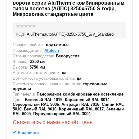
ворота серии AluTherm с комбинированным
типом полотна (АЛПС) 3250х5750 S-гофр,
Микроволна стандартные цвета
КОД:
AluThermauto(АЛПС)-3250х5750_S/V_Standard
Принцип работы:
подъемные
Производитель:
Alutech
Страна производства:
Белоруссия
Ширина:
3250
мм
Высота:
5750
мм
Автоматика в комплекте:
да
Возможность установки калитки:
да
Система уравновешивания полотна:
торсионные
пружины
Тип панели:
Панорамное комбинированное остекление
Цвет:
Бежевый RAL 1015
,
Коричневый RAL 8014
,
Серебристый RAL 9006
,
Антрацит RAL 7016
,
Синий RAL
5010
,
Белый RAL 9016
,
Коричневый RAL 8017
,
Зеленый
RAL 6005
,
Пурпурно-красный RAL 3004
Свяжитесь с нами насчёт цены
В наличии