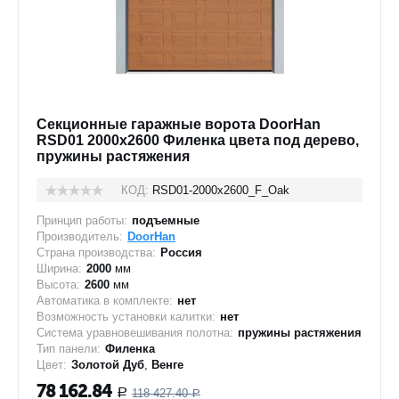
Секционные гаражные ворота DoorHan
RSD01 2000x2600 Филенка цвета под дерево,
пружины растяжения
КОД:
RSD01-2000х2600_F_Oak
Принцип работы:
подъемные
Производитель:
DoorHan
Страна производства:
Россия
Ширина:
2000
мм
Высота:
2600
мм
Автоматика в комплекте:
нет
Возможность установки калитки:
нет
Система уравновешивания полотна:
пружины растяжения
Тип панели:
Филенка
Цвет:
Золотой Дуб
,
Венге
78 162.84
118 427.40
Р
Р