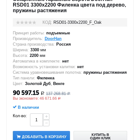
RSD01 3300x2200 Филенка цвета под дерево,
пружины растяжения
КОД:
RSD01-3300х2200_F_Oak
Принцип работы:
подъемные
Производитель:
DoorHan
Страна производства:
Россия
Ширина:
3300
мм
Высота:
2200
мм
Автоматика в комплекте:
нет
Возможность установки калитки:
нет
Система уравновешивания полотна:
пружины растяжения
Тип панели:
Филенка
Цвет:
Золотой Дуб
,
Венге
90 597.15
137 268.81
Р
Р
Вы экономите:
46 671.66
Р
В наличии
Кол-во:
+
−
КУПИТЬ В
ДОБАВИТЬ В КОРЗИНУ
ОДИН КЛИК