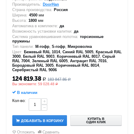
Производитель:
DoorHan
Страна производства:
Россия
Ширина:
4500
мм
Высота:
1800
мм
Автоматика в комплекте:
да
Возможность установки калитки:
да
Система уравновешивания полотна:
торсионные
пружины
Тип панели:
M-гофр
,
S-гофр
,
Микроволна
Цвет:
Бежевый RAL 1014
,
Синий RAL 5005
,
Красный RAL
3000
,
Белый RAL 9003
,
Коричневый RAL 8017
,
Серый
RAL 7004
,
Зеленый RAL 6005
,
Антрацит RAL 7016
,
Бородовый RAL 3005
,
Коричневый RAL 8014
,
Серебристый RAL 9006
124 819.38
183 847.86
Р
Р
Вы экономите:
59 028.48
Р
В наличии
Кол-во:
+
−
КУПИТЬ В
ДОБАВИТЬ В КОРЗИНУ
ОДИН КЛИК
Отложить
Сравнить