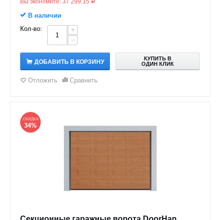
Вы экономите:
37 299.15
Р
В наличии
Кол-во:
+
−
КУПИТЬ В
ДОБАВИТЬ В КОРЗИНУ
ОДИН КЛИК
Отложить
Сравнить
СКИДКА
34%
Секционные гаражные ворота DoorHan