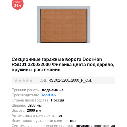
СКИДКА
34%
Секционные гаражные ворота DoorHan
RSD01 3200x2000 Филенка цвета под дерево,
пружины растяжения
КОД:
RSD01-3200х2000_F_Oak
Принцип работы:
подъемные
Производитель:
DoorHan
Страна производства:
Россия
Ширина:
3200
мм
Высота:
2000
мм
Автоматика в комплекте:
нет
Возможность установки калитки:
нет
Система уравновешивания полотна:
пружины растяжения