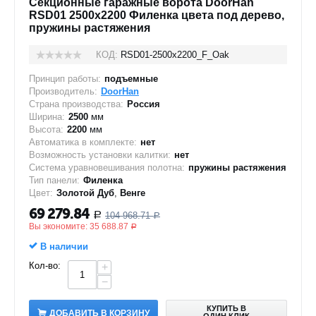
Секционные гаражные ворота DoorHan
RSD01 2500x2200 Филенка цвета под дерево,
пружины растяжения
КОД:
RSD01-2500х2200_F_Oak
Принцип работы:
подъемные
Производитель:
DoorHan
Страна производства:
Россия
Ширина:
2500
мм
Высота:
2200
мм
Автоматика в комплекте:
нет
Возможность установки калитки:
нет
Система уравновешивания полотна:
пружины растяжения
Тип панели:
Филенка
Цвет:
Золотой Дуб
,
Венге
69 279.84
104 968.71
Р
Р
Вы экономите:
35 688.87
Р
В наличии
Кол-во:
+
−
КУПИТЬ В
ДОБАВИТЬ В КОРЗИНУ