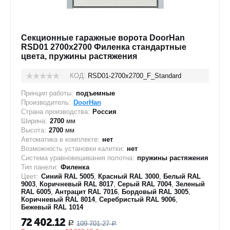
Секционные гаражные ворота DoorHan
RSD01 2700x2700 Филенка стандартные
цвета, пружины растяжения
КОД:
RSD01-2700х2700_F_Standard
Принцип работы:
подъемные
Производитель:
DoorHan
Страна производства:
Россия
Ширина:
2700
мм
Высота:
2700
мм
Автоматика в комплекте:
нет
Возможность установки калитки:
нет
Система уравновешивания полотна:
пружины растяжения
Тип панели:
Филенка
Цвет:
Синий RAL 5005
,
Красный RAL 3000
,
Белый RAL
9003
,
Коричневый RAL 8017
,
Серый RAL 7004
,
Зеленый
RAL 6005
,
Антрацит RAL 7016
,
Бордовый RAL 3005
,
Коричневый RAL 8014
,
Серебристый RAL 9006
,
Бежевый RAL 1014
72 402.12
109 701.27
Р
Р