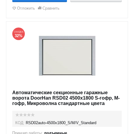
Отложить
Сравнить
СКИДКА
32%
Автоматические секционные гаражные
ворота DoorHan RSD02 4500х1800 S-гофр, M-
гофр, Микроволна стандартные цвета
КОД:
RSD02auto-4500х1800_S/M/V_Standard
Принцип работы:
подъемные