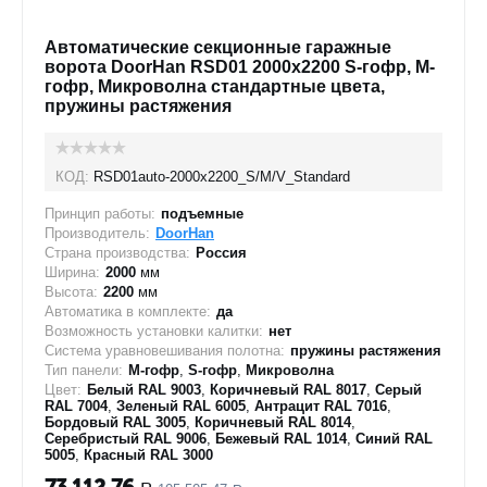
Автоматические секционные гаражные
ворота DoorHan RSD01 2000x2200 S-гофр, M-
гофр, Микроволна стандартные цвета,
пружины растяжения
КОД:
RSD01auto-2000х2200_S/M/V_Standard
Принцип работы:
подъемные
Производитель:
DoorHan
Страна производства:
Россия
Ширина:
2000
мм
Высота:
2200
мм
Автоматика в комплекте:
да
Возможность установки калитки:
нет
Система уравновешивания полотна:
пружины растяжения
Тип панели:
M-гофр
,
S-гофр
,
Микроволна
Цвет:
Белый RAL 9003
,
Коричневый RAL 8017
,
Серый
RAL 7004
,
Зеленый RAL 6005
,
Антрацит RAL 7016
,
Бордовый RAL 3005
,
Коричневый RAL 8014
,
Серебристый RAL 9006
,
Бежевый RAL 1014
,
Синий RAL
5005
,
Красный RAL 3000