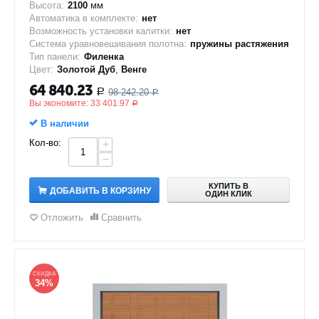
Высота:
2100
мм
Автоматика в комплекте:
нет
Возможность установки калитки:
нет
Система уравновешивания полотна:
пружины растяжения
Тип панели:
Филенка
Цвет:
Золотой Дуб
,
Венге
64 840.23
98 242.20
Р
Р
Вы экономите:
33 401.97
Р
В наличии
Кол-во:
+
−
КУПИТЬ В
ДОБАВИТЬ В КОРЗИНУ
ОДИН КЛИК
Отложить
Сравнить
СКИДКА
34%