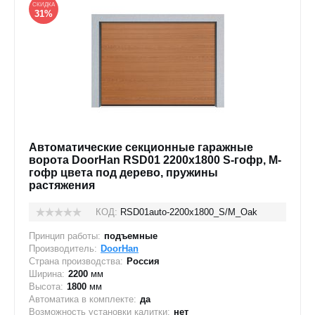
СКИДКА
31%
Автоматические секционные гаражные
ворота DoorHan RSD01 2200x1800 S-гофр, M-
гофр цвета под дерево, пружины
растяжения
КОД:
RSD01auto-2200х1800_S/M_Oak
Принцип работы:
подъемные
Производитель:
DoorHan
Страна производства:
Россия
Ширина:
2200
мм
Высота:
1800
мм
Автоматика в комплекте:
да
Возможность установки калитки:
нет