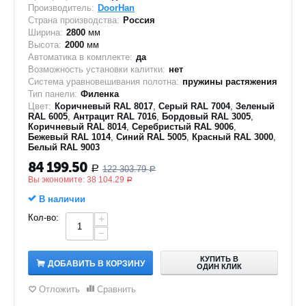
Производитель:
DoorHan
Страна производства:
Россия
Ширина:
2800
мм
Высота:
2000
мм
Автоматика в комплекте:
да
Возможность установки калитки:
нет
Система уравновешивания полотна:
пружины растяжения
Тип панели:
Филенка
Цвет:
Коричневый RAL 8017
,
Серый RAL 7004
,
Зеленый
RAL 6005
,
Антрацит RAL 7016
,
Бордовый RAL 3005
,
Коричневый RAL 8014
,
Серебристый RAL 9006
,
Бежевый RAL 1014
,
Синий RAL 5005
,
Красный RAL 3000
,
Белый RAL 9003
84 199.50
122 303.79
Р
Р
Вы экономите:
38 104.29
Р
В наличии
Кол-во:
+
−
КУПИТЬ В
ДОБАВИТЬ В КОРЗИНУ
ОДИН КЛИК
Отложить
Сравнить