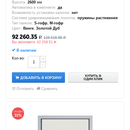
Высота:
2600
мм
Автоматика в комплекте:
да
Возможность установки калитки:
нет
Система уравновешивания полотна:
пружины растяжения
Тип панели:
S-гофр
,
M-гофр
Цвет:
Венге
,
Золотой Дуб
92 260.35
134 518.86
Р
Р
Вы экономите:
42 258.51
Р
В наличии
Кол-во:
+
−
КУПИТЬ В
ДОБАВИТЬ В КОРЗИНУ
ОДИН КЛИК
Отложить
Сравнить
СКИДКА
31%