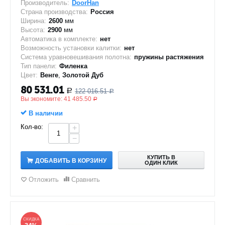
Производитель:
DoorHan
Страна производства:
Россия
Ширина:
2600
мм
Высота:
2900
мм
Автоматика в комплекте:
нет
Возможность установки калитки:
нет
Система уравновешивания полотна:
пружины растяжения
Тип панели:
Филенка
Цвет:
Венге
,
Золотой Дуб
80 531.01
122 016.51
Р
Р
Вы экономите:
41 485.50
Р
В наличии
Кол-во:
+
−
КУПИТЬ В
ДОБАВИТЬ В КОРЗИНУ
ОДИН КЛИК
Отложить
Сравнить
СКИДКА