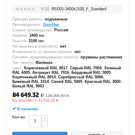
КОД:
RSD01-3400х2100_F_Standard
Принцип работы:
подъемные
Производитель:
DoorHan
Страна производства:
Россия
Ширина:
3400
мм
Высота:
2100
мм
Автоматика в комплекте:
нет
Возможность установки калитки:
нет
Система уравновешивания полотна:
пружины растяжения
Тип панели:
Филенка
Цвет:
Коричневый RAL 8017
,
Серый RAL 7004
,
Зеленый
RAL 6005
,
Антрацит RAL 7016
,
Бордовый RAL 3005
,
Коричневый RAL 8014
,
Серебристый RAL 9006
,
Бежевый RAL 1014
,
Синий RAL 5005
,
Красный RAL 3000
,
Белый RAL 9003
84 649.32
128 255.40
Р
Р
Вы экономите:
43 606.08
Р
В наличии
Кол-во:
+
−