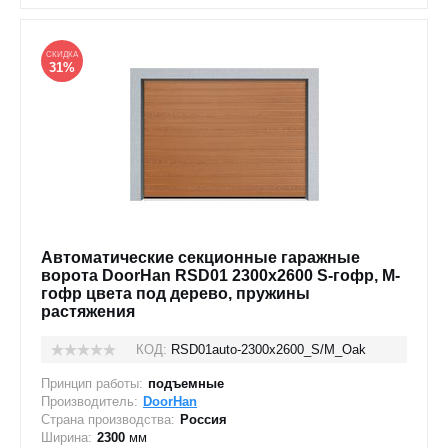
СКИДКА
31%
Автоматические секционные гаражные
ворота DoorHan RSD01 2300x2600 S-гофр, M-
гофр цвета под дерево, пружины
растяжения
КОД:
RSD01auto-2300х2600_S/M_Oak
Принцип работы:
подъемные
Производитель:
DoorHan
Страна производства:
Россия
Ширина:
2300
мм