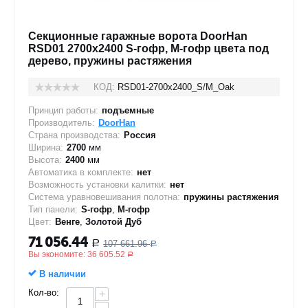
Секционные гаражные ворота DoorHan
RSD01 2700x2400 S-гофр, M-гофр цвета под
дерево, пружины растяжения
КОД:
RSD01-2700х2400_S/M_Oak
Принцип работы:
подъемные
Производитель:
DoorHan
Страна производства:
Россия
Ширина:
2700
мм
Высота:
2400
мм
Автоматика в комплекте:
нет
Возможность установки калитки:
нет
Система уравновешивания полотна:
пружины растяжения
Тип панели:
S-гофр
,
M-гофр
Цвет:
Венге
,
Золотой Дуб
71 056.44
107 661.96
Р
Р
Вы экономите:
36 605.52
Р
В наличии
Кол-во:
+