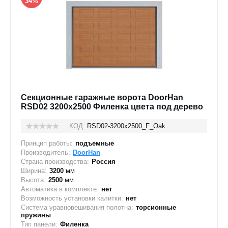
34%
Секционные гаражные ворота DoorHan
RSD02 3200х2500 Филенка цвета под дерево
КОД:
RSD02-3200х2500_F_Oak
Принцип работы:
подъемные
Производитель:
DoorHan
Страна производства:
Россия
Ширина:
3200
мм
Высота:
2500
мм
Автоматика в комплекте:
нет
Возможность установки калитки:
нет
Система уравновешивания полотна:
торсионные
пружины
Тип панели:
Филенка