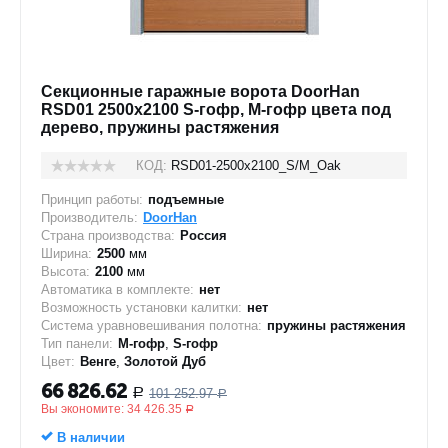
Секционные гаражные ворота DoorHan
RSD01 2500x2100 S-гофр, M-гофр цвета под
дерево, пружины растяжения
КОД:
RSD01-2500х2100_S/M_Oak
Принцип работы:
подъемные
Производитель:
DoorHan
Страна производства:
Россия
Ширина:
2500
мм
Высота:
2100
мм
Автоматика в комплекте:
нет
Возможность установки калитки:
нет
Система уравновешивания полотна:
пружины растяжения
Тип панели:
M-гофр
,
S-гофр
Цвет:
Венге
,
Золотой Дуб
66 826.62
101 252.97
Р
Р
Вы экономите:
34 426.35
Р
В наличии