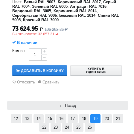
Цвет:
Белый RAL 9003
,
Коричневый RAL 8017
,
Серый
RAL 7004
,
Зеленый RAL 6005
,
Антрацит RAL 7016
,
Бордовый RAL 3005
,
Коричневый RAL 8014
,
Серебристый RAL 9006
,
Бежевый RAL 1014
,
Синий RAL
5005
,
Красный RAL 3000
73 624.95
106 282.26
Р
Р
Вы экономите:
32 657.31
Р
В наличии
Кол-во:
+
−
КУПИТЬ В
ДОБАВИТЬ В КОРЗИНУ
ОДИН КЛИК
Отложить
Сравнить
Назад
12
13
14
15
16
17
18
19
20
21
22
23
24
25
26