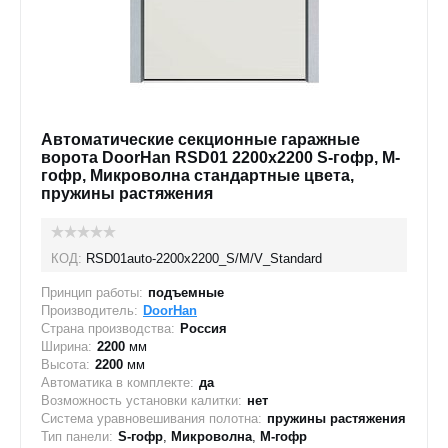
Автоматические секционные гаражные
ворота DoorHan RSD01 2200x2200 S-гофр, M-
гофр, Микроволна стандартные цвета,
пружины растяжения
КОД:
RSD01auto-2200х2200_S/M/V_Standard
Принцип работы:
подъемные
Производитель:
DoorHan
Страна производства:
Россия
Ширина:
2200
мм
Высота:
2200
мм
Автоматика в комплекте:
да
Возможность установки калитки:
нет
Система уравновешивания полотна:
пружины растяжения
Тип панели:
S-гофр
,
Микроволна
,
M-гофр