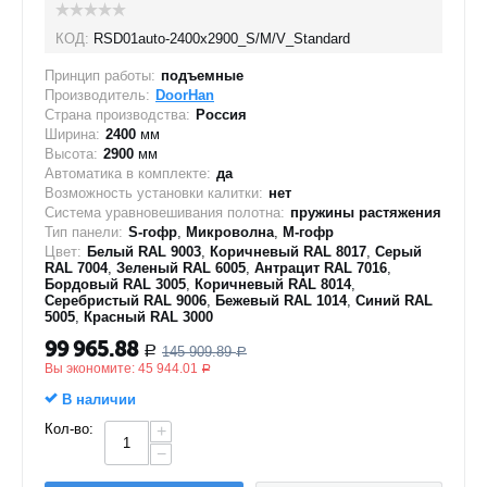
КОД:
RSD01auto-2400х2900_S/M/V_Standard
Принцип работы:
подъемные
Производитель:
DoorHan
Страна производства:
Россия
Ширина:
2400
мм
Высота:
2900
мм
Автоматика в комплекте:
да
Возможность установки калитки:
нет
Система уравновешивания полотна:
пружины растяжения
Тип панели:
S-гофр
,
Микроволна
,
M-гофр
Цвет:
Белый RAL 9003
,
Коричневый RAL 8017
,
Серый
RAL 7004
,
Зеленый RAL 6005
,
Антрацит RAL 7016
,
Бордовый RAL 3005
,
Коричневый RAL 8014
,
Серебристый RAL 9006
,
Бежевый RAL 1014
,
Синий RAL
5005
,
Красный RAL 3000
99 965.88
145 909.89
Р
Р
Вы экономите:
45 944.01
Р
В наличии
Кол-во:
+
−