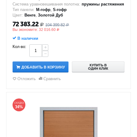
Система уравновешивания полотна:
пружины растяжения
Тип панели:
M-гофр
,
S-гофр
Цвет:
Венге
,
Золотой Дуб
72 383.22
104 399.82
Р
Р
Вы экономите:
32 016.60
Р
В наличии
Кол-во:
+
−
КУПИТЬ В
ДОБАВИТЬ В КОРЗИНУ
ОДИН КЛИК
Отложить
Сравнить
СКИДКА
34%