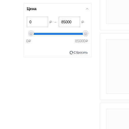
Цена
–
Р
Р
0
85000
Р
Р
Сбросить