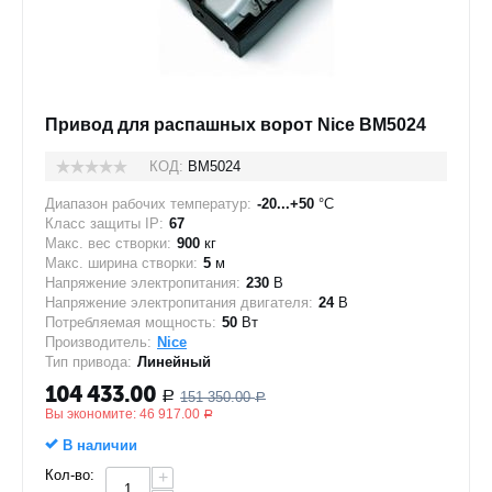
Привод для распашных ворот Nice BM5024
КОД:
BM5024
Диапазон рабочих температур:
-20...+50
°C
Класс защиты IP:
67
Макс. вес створки:
900
кг
Макс. ширина створки:
5
м
Напряжение электропитания:
230
В
Напряжение электропитания двигателя:
24
В
Потребляемая мощность:
50
Вт
Производитель:
Nice
Тип привода:
Линейный
104 433.00
151 350.00
Р
Р
Вы экономите:
46 917.00
Р
В наличии
Кол-во:
+