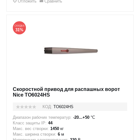
Отложить
Сравнить
СКИДКА
31%
Скоростной привод для распашных ворот
Nice TO6024HS
КОД:
TO6024HS
Диапазон рабочих температур:
-20...+50
°C
Класс защиты IP:
44
Макс. вес створки:
1450
кг
Макс. ширина створки:
6
м
Напряжение электропитания:
230
В