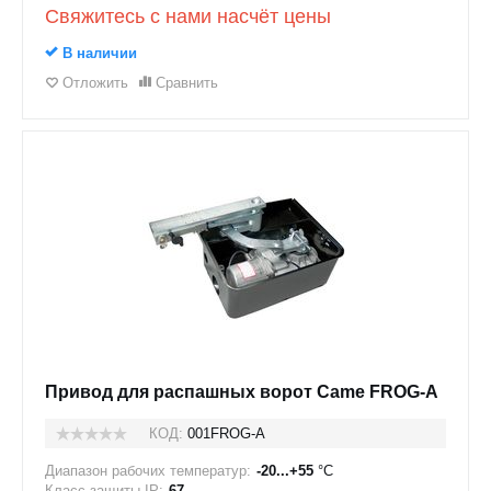
Свяжитесь с нами насчёт цены
В наличии
Отложить
Сравнить
Привод для распашных ворот Came FROG-A
КОД:
001FROG-A
Диапазон рабочих температур:
-20...+55
°C
Класс защиты IP:
67