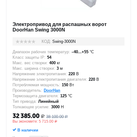
Электропривод для распашных ворот
DoorHan Swing 3000N
КОД:
Swing-3000N
Диапазон рабочих температур:
–40...+55
°C
Класс защиты IP:
54
Макс. вес створки:
400
кг
Макс. ширина створки:
3
м
Напряжение электропитания:
220
В
Напряжение электропитания двигателя:
220
В
Потребляемая мощность:
150
Вт
Производитель:
DoorHan
Термозащита двигателя:
125
°C
Тип привода:
Линейный
Толкающее усилие:
3000
Н
32 385.00
38 100.00
Р
Р
Вы экономите:
5 715.00
Р
В наличии