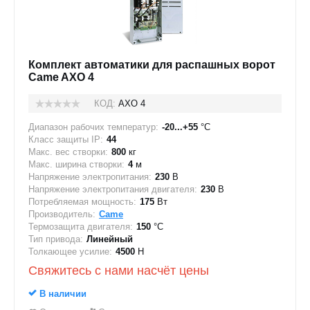
Комплект автоматики для распашных ворот
Came AXO 4
КОД:
AXO 4
Диапазон рабочих температур:
-20...+55
°C
Класс защиты IP:
44
Макс. вес створки:
800
кг
Макс. ширина створки:
4
м
Напряжение электропитания:
230
В
Напряжение электропитания двигателя:
230
В
Потребляемая мощность:
175
Вт
Производитель:
Came
Термозащита двигателя:
150
°C
Тип привода:
Линейный
Толкающее усилие:
4500
Н
Свяжитесь с нами насчёт цены
В наличии