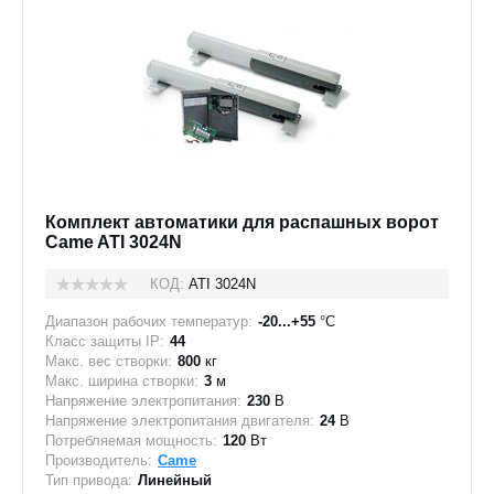
Комплект автоматики для распашных ворот
Came ATI 3024N
КОД:
ATI 3024N
Диапазон рабочих температур:
-20...+55
°C
Класс защиты IP:
44
Макс. вес створки:
800
кг
Макс. ширина створки:
3
м
Напряжение электропитания:
230
В
Напряжение электропитания двигателя:
24
В
Потребляемая мощность:
120
Вт
Производитель:
Came
Тип привода:
Линейный