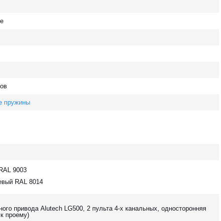
те
ов
е пружины
RAL 9003
евый RAL 8014
ого привода Alutech LG500, 2 пульта 4-х канальных, односторонняя
 к проему)