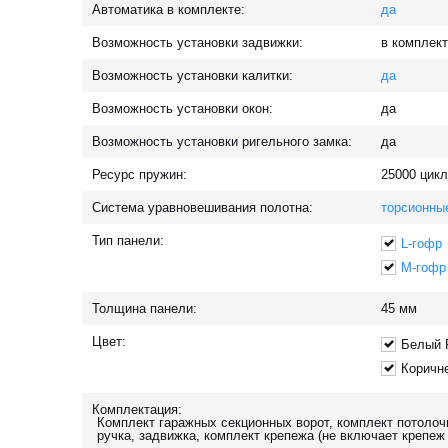
Автоматика в комплекте:
да
Возможность установки задвижки:
в комплек
Возможность установки калитки:
да
Возможность установки окон:
да
Возможность установки ригельного замка:
да
Ресурс пружин:
25000
цикл
Система уравновешивания полотна:
торсионны
Тип панели:
L-гофр
M-гофр
Толщина панели:
45
мм
Цвет:
Белый 
Коричн
Комплектация:
Комплект гаражных секционных ворот, комплект потолочн
ручка, задвижка, комплект крепежа (не включает крепеж