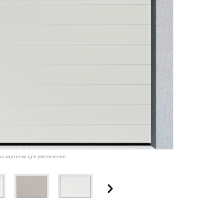
а картинку для увеличения