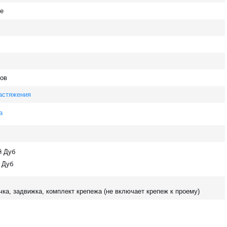
те
ов
астяжения
а
й Дуб
 Дуб
ка, задвижка, комплект крепежа (не включает крепеж к проему)