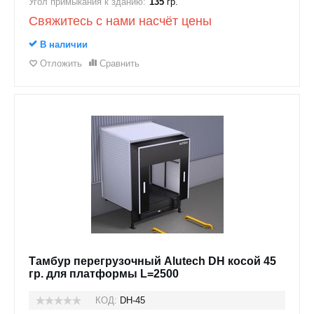
Угол примыкания к зданию:
135
гр.
Свяжитесь с нами насчёт цены
В наличии
Отложить
Сравнить
Тамбур перегрузочный Alutech DH косой 45
гр. для платформы L=2500
КОД:
DH-45