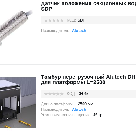
Датчик положения секционных вор
SDP
КОД:
SDP
Производитель:
Alutech
Тамбур перегрузочный Alutech DH 
для платформы L=2500
КОД:
DH-45
Длина платформы:
2500
мм
Производитель:
Alutech
Угол примыкания к зданию:
45
гр.