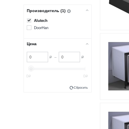
Производитель (1)
Alutech
DoorHan
Цена
–
Р
Р
0
0
Р
Р
Сбросить