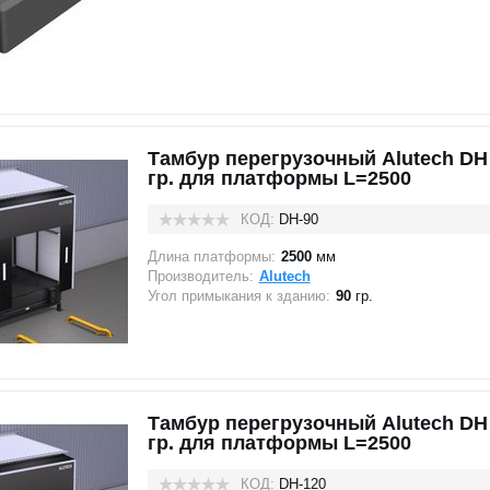
Тамбур перегрузочный Alutech DH
гр. для платформы L=2500
КОД:
DH-90
Длина платформы:
2500
мм
Производитель:
Alutech
Угол примыкания к зданию:
90
гр.
Тамбур перегрузочный Alutech DH
гр. для платформы L=2500
КОД:
DH-120