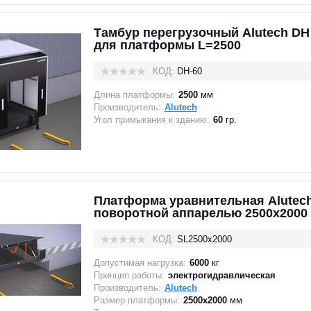
Тамбур перегрузочный Alutech DH 
для платформы L=2500
КОД:
DH-60
Длина платформы:
2500
мм
Производитель:
Alutech
Угол примыкания к зданию:
60
гр.
Платформа уравнительная Alutech
поворотной аппарелью 2500х2000 (
КОД:
SL2500х2000
Допустимая нагрузка:
6000
кг
Принцип работы:
электрогидравлическая
Производитель:
Alutech
Размер платформы:
2500х2000
мм