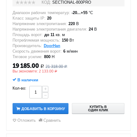
КОД:
SECTIONAL-800PRO
Диапазон рабочих температур:
-20...+55
°C
Класс защиты IP:
20
Напряжение электропитания:
220
В
Напряжение электропитания двигателя:
24
В
Площадь ворот:
до 11
кв. м
Потребляемая мощность:
150
Вт
Производитель:
DoorHan
Скорость движения ворот:
6
м/мин
Тяговое усилие:
800
Н
19 185.00
21 318.00
Р
Р
Вы экономите:
2 133.00
Р
В наличии
Кол-во:
+
−
КУПИТЬ В
ДОБАВИТЬ В КОРЗИНУ
ОДИН КЛИК
Отложить
Сравнить