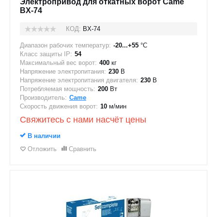
Электропривод для откатных ворот Came
BX-74
КОД:
BX-74
Диапазон рабочих температур:
-20...+55
°C
Класс защиты IP:
54
Максимальный вес ворот:
400
кг
Напряжение электропитания:
230
В
Напряжение электропитания двигателя:
230
В
Потребляемая мощность:
200
Вт
Производитель:
Came
Скорость движения ворот:
10
м/мин
Свяжитесь с нами насчёт цены
В наличии
Отложить
Сравнить