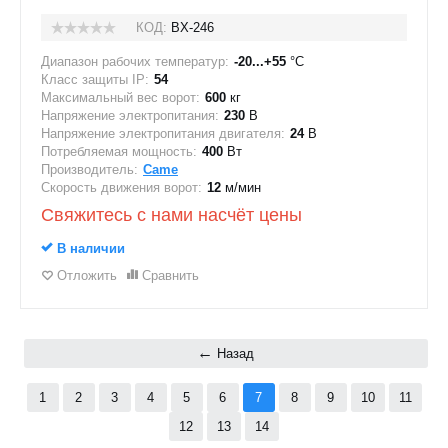
КОД:
BX-246
Диапазон рабочих температур:
-20...+55
°C
Класс защиты IP:
54
Максимальный вес ворот:
600
кг
Напряжение электропитания:
230
В
Напряжение электропитания двигателя:
24
В
Потребляемая мощность:
400
Вт
Производитель:
Came
Скорость движения ворот:
12
м/мин
Свяжитесь с нами насчёт цены
В наличии
Отложить
Сравнить
Назад
1
2
3
4
5
6
7
8
9
10
11
12
13
14