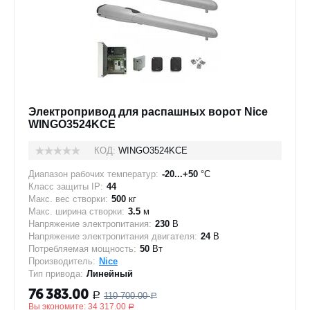
Электропривод для распашных ворот Nice
WINGO3524KCE
КОД:
WINGO3524KCE
Диапазон рабочих температур:
-20...+50
°C
Класс защиты IP:
44
Макс. вес створки:
500
кг
Макс. ширина створки:
3.5
м
Напряжение электропитания:
230
В
Напряжение электропитания двигателя:
24
В
Потребляемая мощность:
50
Вт
Производитель:
Nice
Тип привода:
Линейный
76 383.00
110 700.00
Р
Р
Вы экономите:
34 317.00
Р