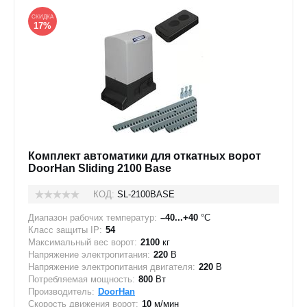
СКИДКА
17%
Комплект автоматики для откатных ворот
DoorHan Sliding 2100 Base
КОД:
SL-2100BASE
Диапазон рабочих температур:
–40...+40
°C
Класс защиты IP:
54
Максимальный вес ворот:
2100
кг
Напряжение электропитания:
220
В
Напряжение электропитания двигателя:
220
В
Потребляемая мощность:
800
Вт
Производитель:
DoorHan
Скорость движения ворот:
10
м/мин