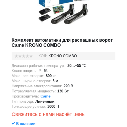
Комплект автоматики для распашных ворот
Came KRONO COMBO
КОД:
KRONO COMBO
Диапазон рабочих температур:
-20...+55
°C
Класс защиты IP:
54
Макс. вес створки:
800
кг
Макс. ширина створки:
3
м
Напряжение электропитания:
220
В
Потребляемая мощность:
130
Вт
Производитель:
Came
Тип привода:
Линейный
Толкающее усилие:
3000
Н
Свяжитесь с нами насчёт цены
В наличии