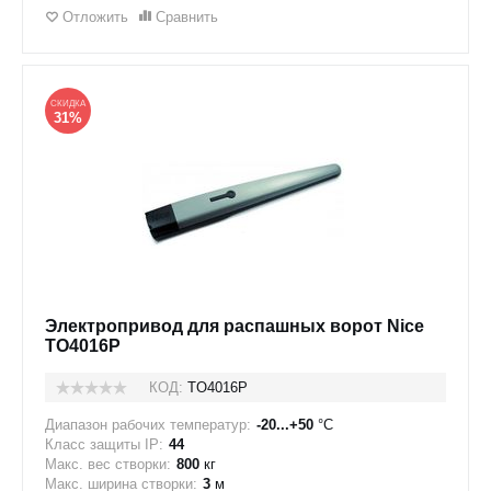
Отложить
Сравнить
СКИДКА
31%
Электропривод для распашных ворот Nice
TO4016P
КОД:
TO4016P
Диапазон рабочих температур:
-20...+50
°C
Класс защиты IP:
44
Макс. вес створки:
800
кг
Макс. ширина створки:
3
м