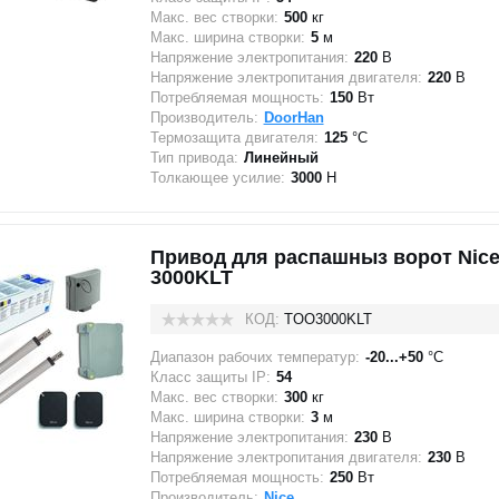
Макс. вес створки:
500
кг
Макс. ширина створки:
5
м
Напряжение электропитания:
220
В
Напряжение электропитания двигателя:
220
В
Потребляемая мощность:
150
Вт
Производитель:
DoorHan
Термозащита двигателя:
125
°C
Тип привода:
Линейный
Толкающее усилие:
3000
Н
Привод для распашныз ворот Nic
3000KLT
КОД:
TOO3000KLT
Диапазон рабочих температур:
-20...+50
°C
Класс защиты IP:
54
Макс. вес створки:
300
кг
Макс. ширина створки:
3
м
Напряжение электропитания:
230
В
Напряжение электропитания двигателя:
230
В
Потребляемая мощность:
250
Вт
Производитель:
Nice