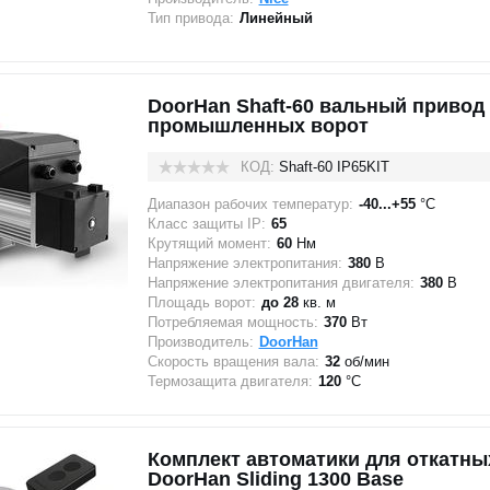
Тип привода:
Линейный
DoorHan Shaft-60 вальный привод
промышленных ворот
КОД:
Shaft-60 IP65KIT
Диапазон рабочих температур:
-40...+55
°C
Класс защиты IP:
65
Крутящий момент:
60
Нм
Напряжение электропитания:
380
В
Напряжение электропитания двигателя:
380
В
Площадь ворот:
до 28
кв. м
Потребляемая мощность:
370
Вт
Производитель:
DoorHan
Скорость вращения вала:
32
об/мин
Термозащита двигателя:
120
°C
Комплект автоматики для откатны
DoorHan Sliding 1300 Base