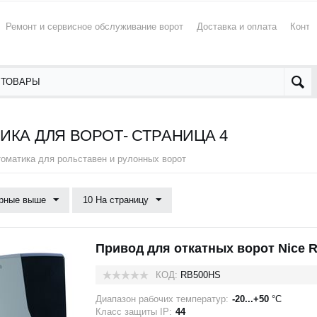
Ремонт и сервисное обслуживание ворот
Доставка и оплата
Конта
ИКА ДЛЯ ВОРОТ- СТРАНИЦА 4
оматика для рольставен и рулонных ворот
рные выше
10 На страницу
Привод для откатных ворот Nice 
КОД:
RB500HS
Диапазон рабочих температур:
-20...+50
°C
Класс защиты IP:
44