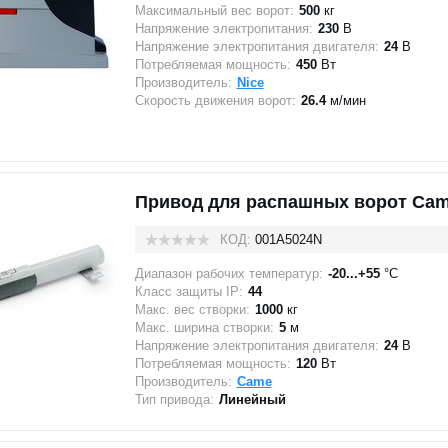
Максимальный вес ворот:
500
кг
Напряжение электропитания:
230
В
Напряжение электропитания двигателя:
24
В
Потребляемая мощность:
450
Вт
Производитель:
Nice
Скорость движения ворот:
26.4
м/мин
Привод для распашных ворот Cam
КОД:
001A5024N
Диапазон рабочих температур:
-20...+55
°C
Класс защиты IP:
44
Макс. вес створки:
1000
кг
Макс. ширина створки:
5
м
Напряжение электропитания двигателя:
24
В
Потребляемая мощность:
120
Вт
Производитель:
Came
Тип привода:
Линейный