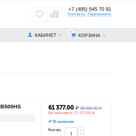
+7 (495) 545 70 91
кты
Контакты
Перезвонить
0
КАБИНЕТ
КОРЗИНА
RB500HS
61 377.00
88 950.00
Р
Р
Вы экономите:
27 573.00
Р
В наличии
Кол-во:
+