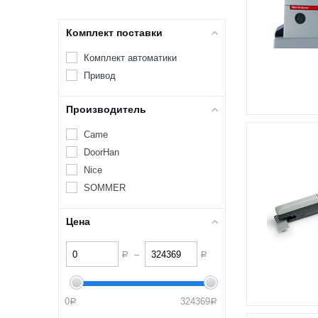
Комплект поставки
Комплект автоматики
Привод
Производитель
Came
DoorHan
Nice
SOMMER
Цена
–
Р
Р
0
324369
Р
Р