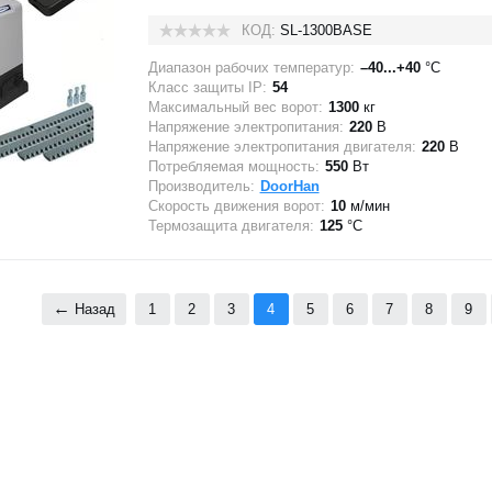
КОД:
SL-1300BASE
Диапазон рабочих температур:
–40...+40
°C
Класс защиты IP:
54
Максимальный вес ворот:
1300
кг
Напряжение электропитания:
220
В
Напряжение электропитания двигателя:
220
В
Потребляемая мощность:
550
Вт
Производитель:
DoorHan
Скорость движения ворот:
10
м/мин
Термозащита двигателя:
125
°C
Назад
1
2
3
4
5
6
7
8
9