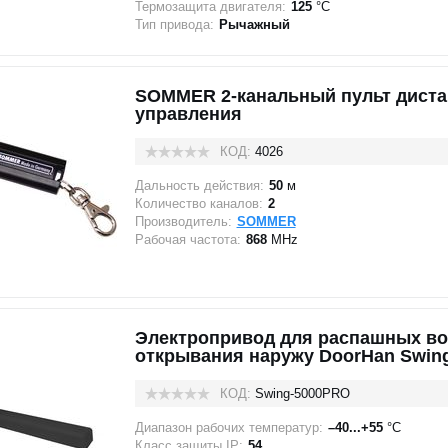
Термозащита двигателя:
125
°C
Тип привода:
Рычажный
SOMMER 2-канальный пульт дист
управления
КОД:
4026
Дальность действия:
50
м
Количество каналов:
2
Производитель:
SOMMER
Рабочая частота:
868
MHz
Электропривод для распашных во
открывания наружу DoorHan Swing
КОД:
Swing-5000PRO
Диапазон рабочих температур:
–40...+55
°C
Класс защиты IP:
54