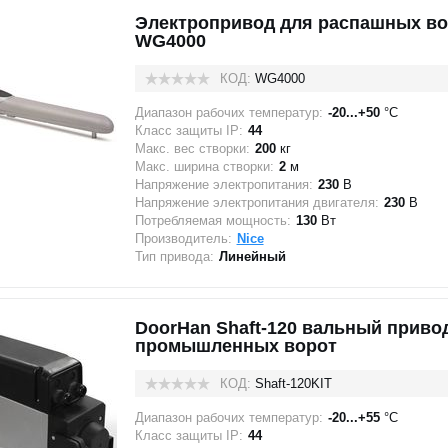
Электропривод для распашных во
WG4000
КОД:
WG4000
Диапазон рабочих температур:
-20...+50
°C
Класс защиты IP:
44
Макс. вес створки:
200
кг
Макс. ширина створки:
2
м
Напряжение электропитания:
230
В
Напряжение электропитания двигателя:
230
В
Потребляемая мощность:
130
Вт
Производитель:
Nice
Тип привода:
Линейный
DoorHan Shaft-120 вальный приво
промышленных ворот
КОД:
Shaft-120KIT
Диапазон рабочих температур:
-20...+55
°C
Класс защиты IP:
44