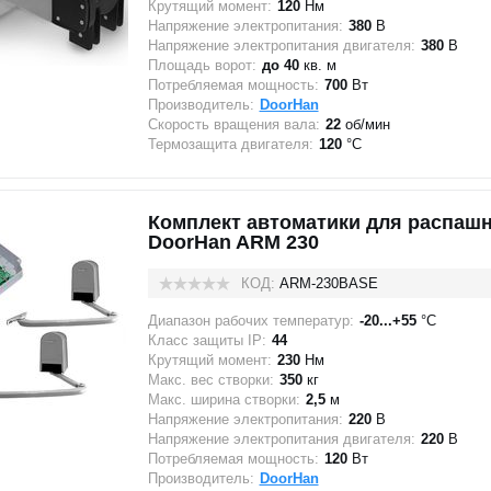
Крутящий момент:
120
Нм
Напряжение электропитания:
380
В
Напряжение электропитания двигателя:
380
В
Площадь ворот:
до 40
кв. м
Потребляемая мощность:
700
Вт
Производитель:
DoorHan
Скорость вращения вала:
22
об/мин
Термозащита двигателя:
120
°C
Комплект автоматики для распаш
DoorHan ARM 230
КОД:
ARM-230BASE
Диапазон рабочих температур:
-20...+55
°C
Класс защиты IP:
44
Крутящий момент:
230
Нм
Макс. вес створки:
350
кг
Макс. ширина створки:
2,5
м
Напряжение электропитания:
220
В
Напряжение электропитания двигателя:
220
В
Потребляемая мощность:
120
Вт
Производитель:
DoorHan