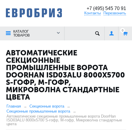
+7 (495) 545 70 91
Контакты
Перезвонить
0
КАТАЛОГ
ТОВАРОВ
АВТОМАТИЧЕСКИЕ
СЕКЦИОННЫЕ
ПРОМЫШЛЕННЫЕ ВОРОТА
DOORHAN ISD03ALU 8000X5700
S-ГОФР, M-ГОФР,
МИКРОВОЛНА СТАНДАРТНЫЕ
ЦВЕТА
Главная
Секционные ворота
Секционные промышленные ворота
Автоматические секционные промышленные ворота DoorHan
ISD03ALU 8000x5700 S-гофр, M-гофр, Микроволна стандартные
цвета