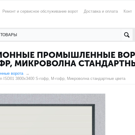
Ремонт и сервисное обслуживание ворот
Доставка и оплата
Конта
ИОННЫЕ ПРОМЫШЛЕННЫЕ ВОРО
ОФР, МИКРОВОЛНА СТАНДАРТН
нные ворота
 ISD01 3800x3400 S-гофр, M-гофр, Микроволна стандартные цвета