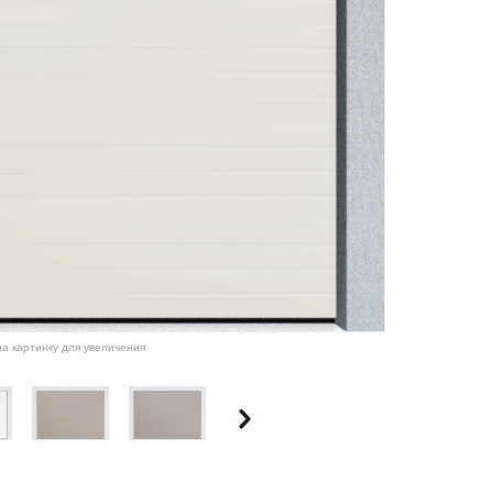
а картинку для увеличения