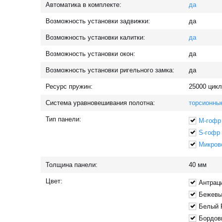
Автоматика в комплекте:
да
Возможность установки задвижки:
да
Возможность установки калитки:
да
Возможность установки окон:
да
Возможность установки ригельного замка:
да
Ресурс пружин:
25000
цикл
Система уравновешивания полотна:
торсионны
Тип панели:
M-гофр
S-гофр
Микров
Толщина панели:
40
мм
Цвет:
Антрац
Бежевы
Белый 
Бордов