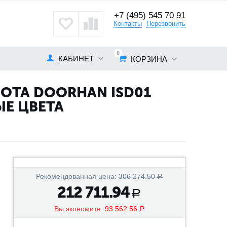
+7 (495) 545 70 91
кты
Контакты
Перезвонить
0
КАБИНЕТ
КОРЗИНА
ТА DOORHAN ISD01
ЫЕ ЦВЕТА
Рекомендованная цена:
306 274.50
Р
212 711.94
Р
Вы экономите:
93 562.56
Р