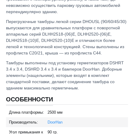
невозможно осуществить парковку грузовых автомобилей
перпендикулярно зданию.
Перегрузочные тамбуры легкой серии DHOUSL (90/60/45/30)
выпускаются для уравнительных платформ с поворотной
аппарелью серий DLHH2518-(06)E, DLHH2520-(06)E,
DLHH2518-(10)E, DLHH2520-(10)E и отличаются более
легкой и технологичной конструкцией. Стены выполнены из
профлиста С20/21, крыша — из профлиста С44.
Тамбуры выполнены под установку герметизаторов DSHRT
3.4 x 3.4, DSHRD 3.4 x 3.4 и бамперов DoorHan. Доборные
элементы (нащельники), которые входят в комплект
стандартной поставки, делают соединение тамбура со
зданием максимально герметичным.
ОСОБЕННОСТИ
Длина платформы:
2500
мм
Производитель:
DoorHan
Угол примыкания к
90
гр.