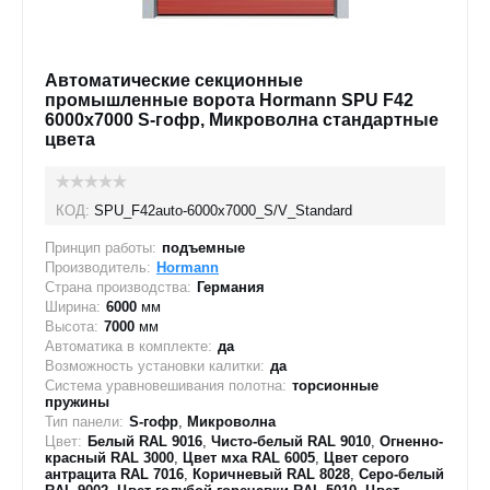
Автоматические секционные
промышленные ворота Hormann SPU F42
6000х7000 S-гофр, Микроволна стандартные
цвета
КОД:
SPU_F42auto-6000х7000_S/V_Standard
Принцип работы:
подъемные
Производитель:
Hormann
Страна производства:
Германия
Ширина:
6000
мм
Высота:
7000
мм
Автоматика в комплекте:
да
Возможность установки калитки:
да
Система уравновешивания полотна:
торсионные
пружины
Тип панели:
S-гофр
,
Микроволна
Цвет:
Белый RAL 9016
,
Чисто-белый RAL 9010
,
Огненно-
красный RAL 3000
,
Цвет мха RAL 6005
,
Цвет серого
антрацита RAL 7016
,
Коричневый RAL 8028
,
Серо-белый