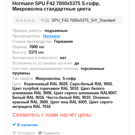
Hormann SPU F42 7000х5375 S-гофр,
Микроволна стандартные цвета
КОД:
SPU_F42-7000х5375_S/V_Standard
Принцип работы:
подъемные
Производитель:
Hormann
Страна производства:
Германия
Ширина:
7000
мм
Высота:
5375
мм
Автоматика в комплекте:
нет
Возможность установки калитки:
да
Система уравновешивания полотна:
торсионные
пружины
Тип панели:
Микроволна
,
S-гофр
Цвет:
Коричневый RAL 8028
,
Серо-белый RAL 9002
,
Цвет голубой горечавки RAL 5010
,
Цвет белого
алюминия RAL 9006
,
Цвет серого алюминия RAL9007
,
Белый RAL 9016
,
Чисто-белый RAL 9010
,
Огненно-
красный RAL 3000
,
Цвет мха RAL 6005
,
Цвет серого
антрацита RAL 7016
Свяжитесь с нами насчёт цены
В наличии
Отложить
Сравнить