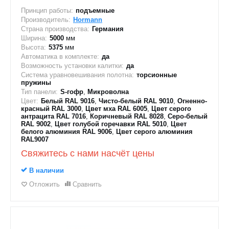
Принцип работы:
подъемные
Производитель:
Hormann
Страна производства:
Германия
Ширина:
5000
мм
Высота:
5375
мм
Автоматика в комплекте:
да
Возможность установки калитки:
да
Система уравновешивания полотна:
торсионные
пружины
Тип панели:
S-гофр
,
Микроволна
Цвет:
Белый RAL 9016
,
Чисто-белый RAL 9010
,
Огненно-
красный RAL 3000
,
Цвет мха RAL 6005
,
Цвет серого
антрацита RAL 7016
,
Коричневый RAL 8028
,
Серо-белый
RAL 9002
,
Цвет голубой горечавки RAL 5010
,
Цвет
белого алюминия RAL 9006
,
Цвет серого алюминия
RAL9007
Свяжитесь с нами насчёт цены
В наличии
Отложить
Сравнить