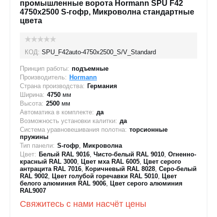
промышленные ворота Hormann SPU F42
4750х2500 S-гофр, Микроволна стандартные
цвета
КОД:
SPU_F42auto-4750х2500_S/V_Standard
Принцип работы:
подъемные
Производитель:
Hormann
Страна производства:
Германия
Ширина:
4750
мм
Высота:
2500
мм
Автоматика в комплекте:
да
Возможность установки калитки:
да
Система уравновешивания полотна:
торсионные
пружины
Тип панели:
S-гофр
,
Микроволна
Цвет:
Белый RAL 9016
,
Чисто-белый RAL 9010
,
Огненно-
красный RAL 3000
,
Цвет мха RAL 6005
,
Цвет серого
антрацита RAL 7016
,
Коричневый RAL 8028
,
Серо-белый
RAL 9002
,
Цвет голубой горечавки RAL 5010
,
Цвет
белого алюминия RAL 9006
,
Цвет серого алюминия
RAL9007
Свяжитесь с нами насчёт цены