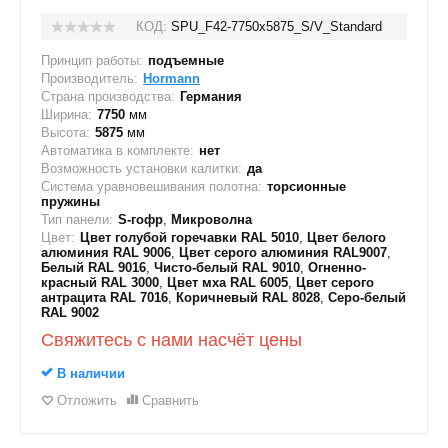
КОД:
SPU_F42-7750х5875_S/V_Standard
Принцип работы:
подъемные
Производитель:
Hormann
Страна производства:
Германия
Ширина:
7750
мм
Высота:
5875
мм
Автоматика в комплекте:
нет
Возможность установки калитки:
да
Система уравновешивания полотна:
торсионные
пружины
Тип панели:
S-гофр
,
Микроволна
Цвет:
Цвет голубой горечавки RAL 5010
,
Цвет белого
алюминия RAL 9006
,
Цвет серого алюминия RAL9007
,
Белый RAL 9016
,
Чисто-белый RAL 9010
,
Огненно-
красный RAL 3000
,
Цвет мха RAL 6005
,
Цвет серого
антрацита RAL 7016
,
Коричневый RAL 8028
,
Серо-белый
RAL 9002
Свяжитесь с нами насчёт цены
В наличии
Отложить
Сравнить