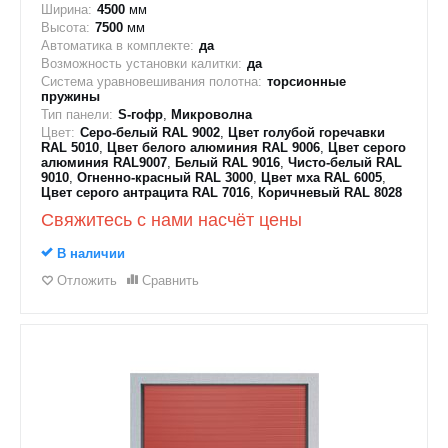
Ширина:
4500
мм
Высота:
7500
мм
Автоматика в комплекте:
да
Возможность установки калитки:
да
Система уравновешивания полотна:
торсионные
пружины
Тип панели:
S-гофр
,
Микроволна
Цвет:
Серо-белый RAL 9002
,
Цвет голубой горечавки
RAL 5010
,
Цвет белого алюминия RAL 9006
,
Цвет серого
алюминия RAL9007
,
Белый RAL 9016
,
Чисто-белый RAL
9010
,
Огненно-красный RAL 3000
,
Цвет мха RAL 6005
,
Цвет серого антрацита RAL 7016
,
Коричневый RAL 8028
Свяжитесь с нами насчёт цены
В наличии
Отложить
Сравнить