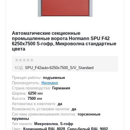
Автоматические секционные
промышленные ворота Hormann SPU F42
6250х7500 S-гофр, Микроволна стандартные
цвета
КОД:
SPU_F42auto-6250х7500_S/V_Standard
Принцип работы:
подъемные
Производитель:
Hormann
Страна производства:
Германия
Ширина:
6250
мм
Высота:
7500
мм
Автоматика в комплекте:
да
Возможность установки калитки:
да
Система уравновешивания полотна:
торсионные
пружины
Тип панели:
Микроволна
,
S-гофр
Цвет:
Коричневый RAL 8028
,
Серо-белый RAL 9002
,