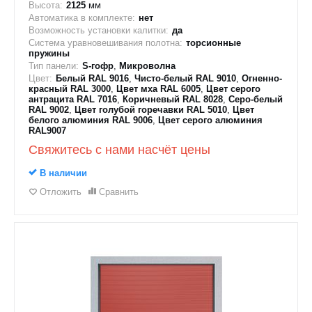
Высота:
2125
мм
Автоматика в комплекте:
нет
Возможность установки калитки:
да
Система уравновешивания полотна:
торсионные
пружины
Тип панели:
S-гофр
,
Микроволна
Цвет:
Белый RAL 9016
,
Чисто-белый RAL 9010
,
Огненно-
красный RAL 3000
,
Цвет мха RAL 6005
,
Цвет серого
антрацита RAL 7016
,
Коричневый RAL 8028
,
Серо-белый
RAL 9002
,
Цвет голубой горечавки RAL 5010
,
Цвет
белого алюминия RAL 9006
,
Цвет серого алюминия
RAL9007
Свяжитесь с нами насчёт цены
В наличии
Отложить
Сравнить