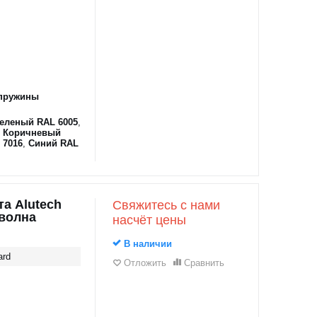
пружины
еленый RAL 6005
,
,
Коричневый
 7016
,
Синий RAL
а Alutech
Свяжитесь с нами
оволна
насчёт цены
В наличии
ard
Отложить
Сравнить