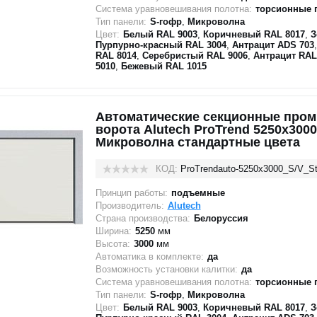
Система уравновешивания полотна:
торсионные 
Тип панели:
S-гофр
,
Микроволна
Цвет:
Белый RAL 9003
,
Коричневый RAL 8017
,
З
Пурпурно-красный RAL 3004
,
Антрацит ADS 703
RAL 8014
,
Серебристый RAL 9006
,
Антрацит RAL
5010
,
Бежевый RAL 1015
Автоматические секционные про
ворота Alutech ProTrend 5250х3000
Микроволна стандартные цвета
КОД:
ProTrendauto-5250х3000_S/V_St
Принцип работы:
подъемные
Производитель:
Alutech
Страна производства:
Белоруссия
Ширина:
5250
мм
Высота:
3000
мм
Автоматика в комплекте:
да
Возможность установки калитки:
да
Система уравновешивания полотна:
торсионные 
Тип панели:
S-гофр
,
Микроволна
Цвет:
Белый RAL 9003
,
Коричневый RAL 8017
,
З