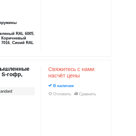
пружины
еленый RAL 6005
,
,
Коричневый
 7016
,
Синий RAL
мышленные
Свяжитесь с нами
 S-гофр,
насчёт цены
В наличии
andard
Отложить
Сравнить