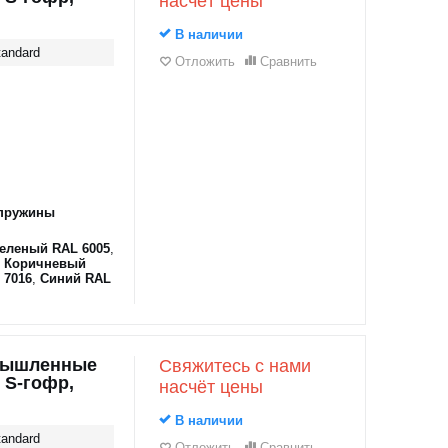
насчёт цены
В наличии
andard
Отложить
Сравнить
пружины
еленый RAL 6005
,
,
Коричневый
 7016
,
Синий RAL
мышленные
Свяжитесь с нами
 S-гофр,
насчёт цены
В наличии
andard
Отложить
Сравнить