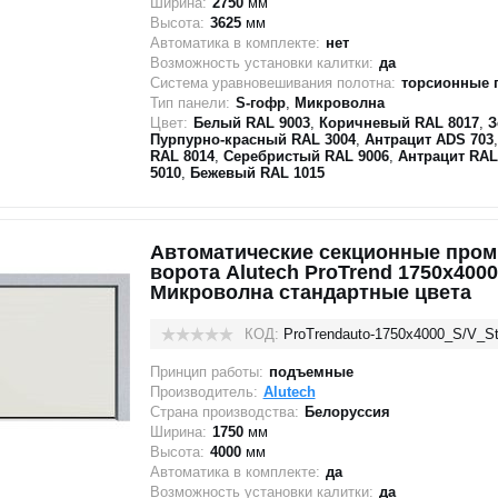
Ширина:
2750
мм
Высота:
3625
мм
Автоматика в комплекте:
нет
Возможность установки калитки:
да
Система уравновешивания полотна:
торсионные 
Тип панели:
S-гофр
,
Микроволна
Цвет:
Белый RAL 9003
,
Коричневый RAL 8017
,
З
Пурпурно-красный RAL 3004
,
Антрацит ADS 703
RAL 8014
,
Серебристый RAL 9006
,
Антрацит RAL
5010
,
Бежевый RAL 1015
Автоматические секционные про
ворота Alutech ProTrend 1750х4000
Микроволна стандартные цвета
КОД:
ProTrendauto-1750х4000_S/V_St
Принцип работы:
подъемные
Производитель:
Alutech
Страна производства:
Белоруссия
Ширина:
1750
мм
Высота:
4000
мм
Автоматика в комплекте:
да
Возможность установки калитки:
да