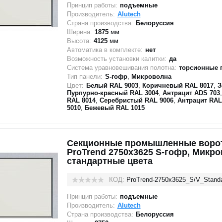
Принцип работы:
подъемные
Производитель:
Alutech
Страна производства:
Белоруссия
Ширина:
1875
мм
Высота:
4125
мм
Автоматика в комплекте:
нет
Возможность установки калитки:
да
Система уравновешивания полотна:
торсионные 
Тип панели:
S-гофр
,
Микроволна
Цвет:
Белый RAL 9003
,
Коричневый RAL 8017
,
З
Пурпурно-красный RAL 3004
,
Антрацит ADS 703
RAL 8014
,
Серебристый RAL 9006
,
Антрацит RAL
5010
,
Бежевый RAL 1015
Секционные промышленные ворот
ProTrend 2750х3625 S-гофр, Микр
стандартные цвета
КОД:
ProTrend-2750х3625_S/V_Stand
Принцип работы:
подъемные
Производитель:
Alutech
Страна производства:
Белоруссия