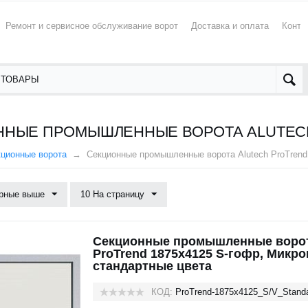
Ремонт и сервисное обслуживание ворот
Доставка и оплата
Конта
НЫЕ ПРОМЫШЛЕННЫЕ ВОРОТА ALUTECH
кционные ворота
Секционные промышленные ворота Alutech ProTrend
рные выше
10 На страницу
Секционные промышленные ворот
ProTrend 1875х4125 S-гофр, Микр
стандартные цвета
КОД:
ProTrend-1875х4125_S/V_Stand