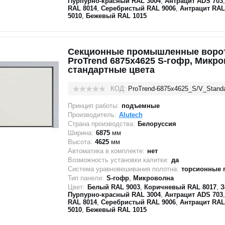
Пурпурно-красный RAL 3004
,
Антрацит ADS 703
RAL 8014
,
Серебристый RAL 9006
,
Антрацит RAL
5010
,
Бежевый RAL 1015
Секционные промышленные ворот
ProTrend 6875х4625 S-гофр, Микр
стандартные цвета
КОД:
ProTrend-6875х4625_S/V_Stand
Принцип работы:
подъемные
Производитель:
Alutech
Страна производства:
Белоруссия
Ширина:
6875
мм
Высота:
4625
мм
Автоматика в комплекте:
нет
Возможность установки калитки:
да
Система уравновешивания полотна:
торсионные 
Тип панели:
S-гофр
,
Микроволна
Цвет:
Белый RAL 9003
,
Коричневый RAL 8017
,
З
Пурпурно-красный RAL 3004
,
Антрацит ADS 703
RAL 8014
,
Серебристый RAL 9006
,
Антрацит RAL
5010
,
Бежевый RAL 1015