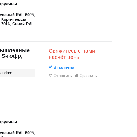
пружины
еленый RAL 6005
,
,
Коричневый
 7016
,
Синий RAL
мышленные
Свяжитесь с нами
 S-гофр,
насчёт цены
В наличии
andard
Отложить
Сравнить
пружины
еленый RAL 6005
,