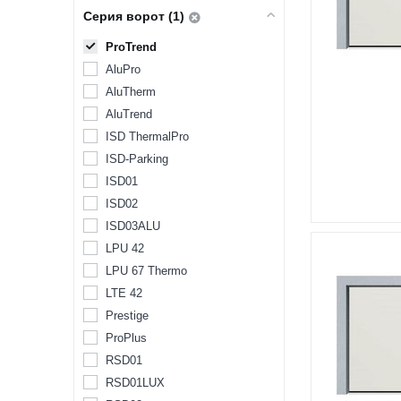
Серия ворот (1)
ProTrend
AluPro
AluTherm
AluTrend
ISD ThermalPro
ISD-Parking
ISD01
ISD02
ISD03ALU
LPU 42
LPU 67 Thermo
LTE 42
Prestige
ProPlus
RSD01
RSD01LUX