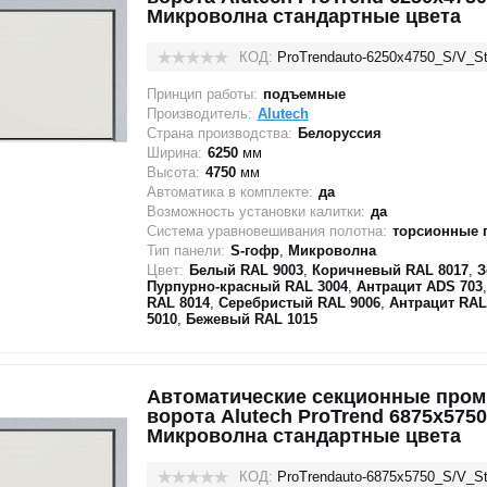
Микроволна стандартные цвета
КОД:
ProTrendauto-6250х4750_S/V_St
Принцип работы:
подъемные
Производитель:
Alutech
Страна производства:
Белоруссия
Ширина:
6250
мм
Высота:
4750
мм
Автоматика в комплекте:
да
Возможность установки калитки:
да
Система уравновешивания полотна:
торсионные 
Тип панели:
S-гофр
,
Микроволна
Цвет:
Белый RAL 9003
,
Коричневый RAL 8017
,
З
Пурпурно-красный RAL 3004
,
Антрацит ADS 703
RAL 8014
,
Серебристый RAL 9006
,
Антрацит RAL
5010
,
Бежевый RAL 1015
Автоматические секционные про
ворота Alutech ProTrend 6875х5750
Микроволна стандартные цвета
КОД:
ProTrendauto-6875х5750_S/V_St