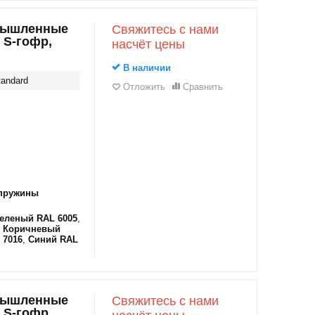
мышленные
Свяжитесь с нами
 S-гофр,
насчёт цены
В наличии
andard
Отложить
Сравнить
пружины
еленый RAL 6005
,
,
Коричневый
 7016
,
Синий RAL
мышленные
Свяжитесь с нами
 S-гофр,