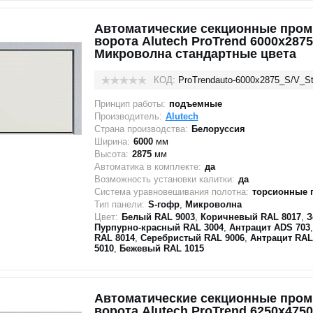
Автоматические секционные про
ворота Alutech ProTrend 6000х2875
Микроволна стандартные цвета
КОД:
ProTrendauto-6000х2875_S/V_St
Принцип работы:
подъемные
Производитель:
Alutech
Страна производства:
Белоруссия
Ширина:
6000
мм
Высота:
2875
мм
Автоматика в комплекте:
да
Возможность установки калитки:
да
Система уравновешивания полотна:
торсионные 
Тип панели:
S-гофр
,
Микроволна
Цвет:
Белый RAL 9003
,
Коричневый RAL 8017
,
З
Пурпурно-красный RAL 3004
,
Антрацит ADS 703
RAL 8014
,
Серебристый RAL 9006
,
Антрацит RAL
5010
,
Бежевый RAL 1015
Автоматические секционные про
ворота Alutech ProTrend 6250х4750