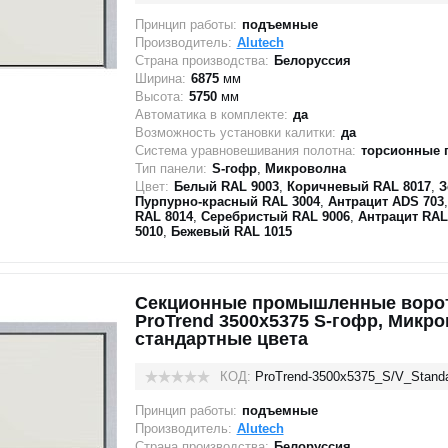
Принцип работы:
подъемные
Производитель:
Alutech
Страна производства:
Белоруссия
Ширина:
6875
мм
Высота:
5750
мм
Автоматика в комплекте:
да
Возможность установки калитки:
да
Система уравновешивания полотна:
торсионные 
Тип панели:
S-гофр
,
Микроволна
Цвет:
Белый RAL 9003
,
Коричневый RAL 8017
,
З
Пурпурно-красный RAL 3004
,
Антрацит ADS 703
RAL 8014
,
Серебристый RAL 9006
,
Антрацит RAL
5010
,
Бежевый RAL 1015
Секционные промышленные ворот
ProTrend 3500х5375 S-гофр, Микр
стандартные цвета
КОД:
ProTrend-3500х5375_S/V_Stand
Принцип работы:
подъемные
Производитель:
Alutech
Страна производства:
Белоруссия