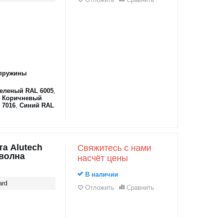
пружины
еленый RAL 6005
,
,
Коричневый
 7016
,
Синий RAL
а Alutech
Свяжитесь с нами
оволна
насчёт цены
В наличии
ard
Отложить
Сравнить