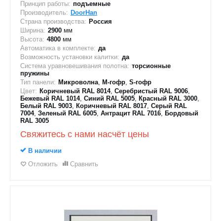
Принцип работы:
подъемные
Производитель:
DoorHan
Страна производства:
Россия
Ширина:
2900
мм
Высота:
4800
мм
Автоматика в комплекте:
да
Возможность установки калитки:
да
Система уравновешивания полотна:
торсионные
пружины
Тип панели:
Микроволна
,
M-гофр
,
S-гофр
Цвет:
Коричневый RAL 8014
,
Серебристый RAL 9006
,
Бежевый RAL 1014
,
Синий RAL 5005
,
Красный RAL 3000
,
Белый RAL 9003
,
Коричневый RAL 8017
,
Серый RAL
7004
,
Зеленый RAL 6005
,
Антрацит RAL 7016
,
Бордовый
RAL 3005
Свяжитесь с нами насчёт цены
В наличии
Отложить
Сравнить