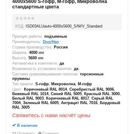
4000x5600 S-гофр, M-гофр, Микроволна
стандартные цвета
КОД:
ISD03ALUauto-4000х5600_S/M/V_Standard
Принцип работы:
подъемные
Производитель:
DoorHan
Страна производства:
Россия
Ширина:
4000
мм
Высота:
5600
мм
Автоматика в комплекте:
да
Возможность установки калитки:
да
Система уравновешивания полотна:
торсионные
пружины
Тип панели:
S-гофр
,
Микроволна
,
M-гофр
Цвет:
Коричневый RAL 8014
,
Серебристый RAL 9006
,
Бежевый RAL 1014
,
Синий RAL 5005
,
Красный RAL 3000
,
Белый RAL 9003
,
Коричневый RAL 8017
,
Серый RAL
7004
,
Зеленый RAL 6005
,
Антрацит RAL 7016
,
Бордовый
RAL 3005
Свяжитесь с нами насчёт цены
В наличии
Отложить
Сравнить