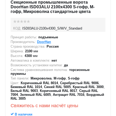
Секционные промышленные ворота
DoorHan ISD03ALU 2100x4300 S-гофр, M-
гофр, Микроволна стандартные цвета
КОД:
ISD03ALU-2100х4300_S/M/V_Standard
Принцип работы:
подъемные
Производитель:
DoorHan
Страна производства:
Россия
Ширина:
2100
мм
Высота:
4300
мм
Автоматика в комплекте:
нет
Возможность установки калитки:
да
Система уравновешивания полотна:
торсионные
пружины
Тип панели:
Микроволна
,
M-гофр
,
S-гофр
Цвет:
Коричневый RAL 8014
,
Серебристый RAL 9006
,
Бежевый RAL 1014
,
Синий RAL 5005
,
Красный RAL 3000
,
Белый RAL 9003
,
Коричневый RAL 8017
,
Серый RAL
7004
,
Зеленый RAL 6005
,
Антрацит RAL 7016
,
Бордовый
RAL 3005
Свяжитесь с нами насчёт цены
В наличии