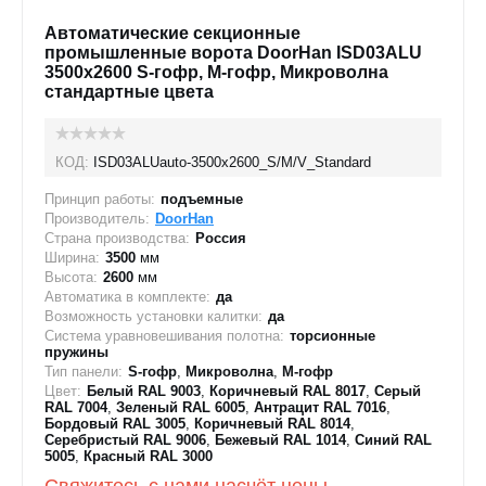
Автоматические секционные
промышленные ворота DoorHan ISD03ALU
3500x2600 S-гофр, M-гофр, Микроволна
стандартные цвета
КОД:
ISD03ALUauto-3500х2600_S/M/V_Standard
Принцип работы:
подъемные
Производитель:
DoorHan
Страна производства:
Россия
Ширина:
3500
мм
Высота:
2600
мм
Автоматика в комплекте:
да
Возможность установки калитки:
да
Система уравновешивания полотна:
торсионные
пружины
Тип панели:
S-гофр
,
Микроволна
,
M-гофр
Цвет:
Белый RAL 9003
,
Коричневый RAL 8017
,
Серый
RAL 7004
,
Зеленый RAL 6005
,
Антрацит RAL 7016
,
Бордовый RAL 3005
,
Коричневый RAL 8014
,
Серебристый RAL 9006
,
Бежевый RAL 1014
,
Синий RAL
5005
,
Красный RAL 3000