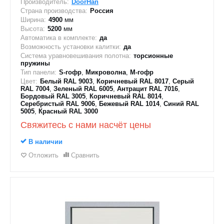
Производитель:
DoorHan
Страна производства:
Россия
Ширина:
4900
мм
Высота:
5200
мм
Автоматика в комплекте:
да
Возможность установки калитки:
да
Система уравновешивания полотна:
торсионные
пружины
Тип панели:
S-гофр
,
Микроволна
,
M-гофр
Цвет:
Белый RAL 9003
,
Коричневый RAL 8017
,
Серый
RAL 7004
,
Зеленый RAL 6005
,
Антрацит RAL 7016
,
Бордовый RAL 3005
,
Коричневый RAL 8014
,
Серебристый RAL 9006
,
Бежевый RAL 1014
,
Синий RAL
5005
,
Красный RAL 3000
Свяжитесь с нами насчёт цены
В наличии
Отложить
Сравнить