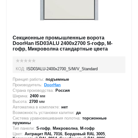
Секционные промышленные ворота
DoorHan ISD03ALU 2400x2700 S-гофр, M-
гофр, Микроволна стандартные цвета
КОД:
ISD03ALU-2400х2700_S/M/V_Standard
Принцип работы:
подъемные
Производитель:
DoorHan
Страна производства:
Россия
Ширина:
2400
мм
Высота:
2700
мм
Автоматика в комплекте:
нет
Возможность установки калитки:
да
Система уравновешивания полотна:
торсионные
пружины
Тип панели:
S-гофр
,
Микроволна
,
M-гофр
Цвет:
Антрацит RAL 7016
,
Бордовый RAL 3005
,