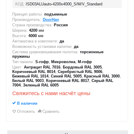
КОД:
ISD03ALUauto-4200х4000_S/M/V_Standard
Принцип работы:
подъемные
Производитель:
DoorHan
Страна производства:
Россия
Ширина:
4200
мм
Высота:
4000
мм
Автоматика в комплекте:
да
Возможность установки калитки:
да
Система уравновешивания полотна:
торсионные
пружины
Тип панели:
S-гофр
,
Микроволна
,
M-гофр
Цвет:
Антрацит RAL 7016
,
Бордовый RAL 3005
,
Коричневый RAL 8014
,
Серебристый RAL 9006
,
Бежевый RAL 1014
,
Синий RAL 5005
,
Красный RAL 3000
,
Белый RAL 9003
,
Коричневый RAL 8017
,
Серый RAL
7004
,
Зеленый RAL 6005
Свяжитесь с нами насчёт цены
В наличии
Отложить
Сравнить