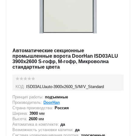
Автоматические секционные
промышленные ворота DoorHan ISD03ALU
3900x2600 S-гофр, M-гофр, Микроволна
стандартные цвета
КОД:
ISD03ALUauto-3900х2600_S/M/V_Standard
Принцип работы:
подъемные
Производитель:
DoorHan
Страна производства:
Россия
Ширина:
3900
мм
Высота:
2600
мм
Автоматика в комплекте:
да
Возможность установки калитки:
да
Система уравновешивания полотна:
торсионные