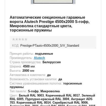
Автоматические секционные гаражные
ворота Alutech Prestige 4500х2000 S-гофр,
Микроволна стандартные цвета,
торсионные пружины
КОД:
Prestige-PTauto-4500х2000_S/V_Standard
Принцип работы:
подъемные
Производитель:
Alutech
Страна производства:
Белоруссия
Ширина:
4500
мм
Высота:
2000
мм
Автоматика в комплекте:
да
Возможность установки калитки:
да
Система уравновешивания полотна:
торсионные
пружины
Тип панели:
S-гофр
,
Микроволна
Цвет:
Белый RAL 9003
,
Коричневый RAL 8017
,
Зеленый
RAL 6005
,
Пурпурно-красный RAL 3004
,
Антрацит ADS
703
,
Коричневый RAL 8014
,
Серебристый RAL 9006
,