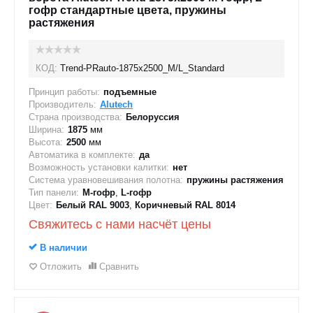
гофр стандартные цвета, пружины
растяжения
КОД:
Trend-PRauto-1875х2500_M/L_Standard
Принцип работы:
подъемные
Производитель:
Alutech
Страна производства:
Белоруссия
Ширина:
1875
мм
Высота:
2500
мм
Автоматика в комплекте:
да
Возможность установки калитки:
нет
Система уравновешивания полотна:
пружины растяжения
Тип панели:
M-гофр
,
L-гофр
Цвет:
Белый RAL 9003
,
Коричневый RAL 8014
Свяжитесь с нами насчёт цены
В наличии
Отложить
Сравнить