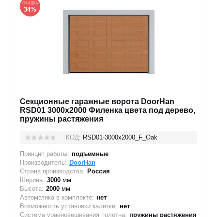
СКИДКА
34%
Секционные гаражные ворота DoorHan
RSD01 3000x2000 Филенка цвета под дерево,
пружины растяжения
КОД:
RSD01-3000х2000_F_Oak
Принцип работы:
подъемные
Производитель:
DoorHan
Страна производства:
Россия
Ширина:
3000
мм
Высота:
2000
мм
Автоматика в комплекте:
нет
Возможность установки калитки:
нет
Система уравновешивания полотна:
пружины растяжения