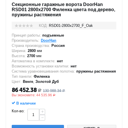
Секционные гаражные ворота DoorHan
RSD01 2800x2700 Филенка цвета под дерево,
пружины растяжения
КОД:
RSD01-2800х2700_F_Oak
Принцип работы:
подъемные
Производитель:
DoorHan
Страна производства:
Россия
Ширина:
2800
мм
Высота:
2700
мм
Автоматика в комплекте:
нет
Возможность установки калитки:
нет
Система уравновешивания полотна:
пружины растяжения
Тип панели:
Филенка
Цвет:
Венге
,
Золотой Дуб
86 452.38
130 988.34
Р
Р
Вы экономите:
44 535.96
Р
В наличии
Кол-во:
+
−