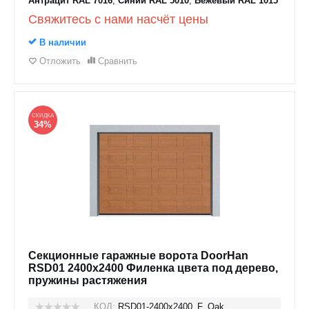
Антрацит RAL 7016
,
Синий RAL 5010
,
Бежевый RAL 1015
Свяжитесь с нами насчёт цены
В наличии
Отложить
Сравнить
СКИДКА
34%
Секционные гаражные ворота DoorHan
RSD01 2400x2400 Филенка цвета под дерево,
пружины растяжения
КОД:
RSD01-2400х2400_F_Oak