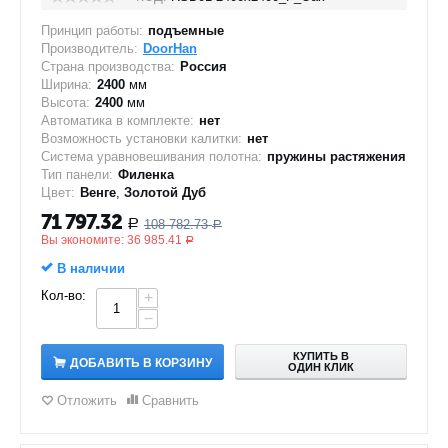
Принцип работы:
подъемные
Производитель:
DoorHan
Страна производства:
Россия
Ширина:
2400
мм
Высота:
2400
мм
Автоматика в комплекте:
нет
Возможность установки калитки:
нет
Система уравновешивания полотна:
пружины растяжения
Тип панели:
Филенка
Цвет:
Венге
,
Золотой Дуб
71 797.32
108 782.73
Р
Р
Вы экономите:
36 985.41
Р
В наличии
Кол-во:
+
−
КУПИТЬ В
ДОБАВИТЬ В КОРЗИНУ
ОДИН КЛИК
Отложить
Сравнить