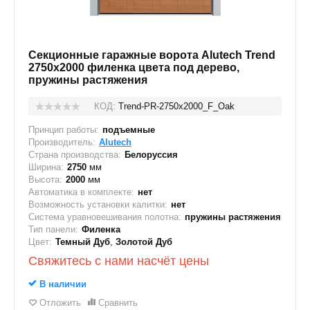
Секционные гаражные ворота Alutech Trend
2750x2000 филенка цвета под дерево,
пружины растяжения
КОД:
Trend-PR-2750х2000_F_Oak
Принцип работы:
подъемные
Производитель:
Alutech
Страна производства:
Белоруссия
Ширина:
2750
мм
Высота:
2000
мм
Автоматика в комплекте:
нет
Возможность установки калитки:
нет
Система уравновешивания полотна:
пружины растяжения
Тип панели:
Филенка
Цвет:
Темный Дуб
,
Золотой Дуб
Свяжитесь с нами насчёт цены
В наличии
Отложить
Сравнить