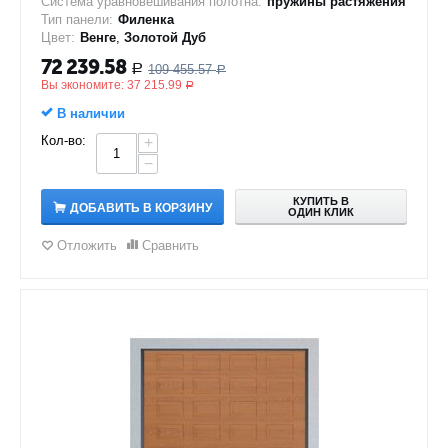
Система уравновешивания полотна:
пружины растяжения
Тип панели:
Филенка
Цвет:
Венге
,
Золотой Дуб
72 239.58
109 455.57
Р
Р
Вы экономите:
37 215.99
Р
В наличии
Кол-во:
+
−
КУПИТЬ В
ДОБАВИТЬ В КОРЗИНУ
ОДИН КЛИК
Отложить
Сравнить