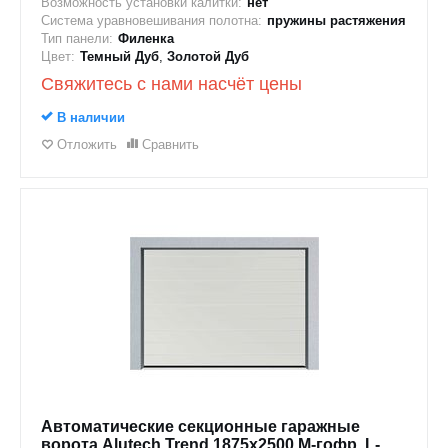
Возможность установки калитки:
нет
Система уравновешивания полотна:
пружины растяжения
Тип панели:
Филенка
Цвет:
Темный Дуб
,
Золотой Дуб
Свяжитесь с нами насчёт цены
В наличии
Отложить
Сравнить
Автоматические секционные гаражные
ворота Alutech Trend 1875x2500 М-гофр, L-