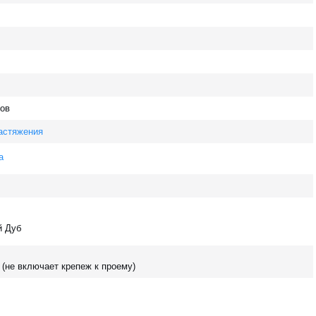
ов
астяжения
а
й Дуб
 (не включает крепеж к проему)