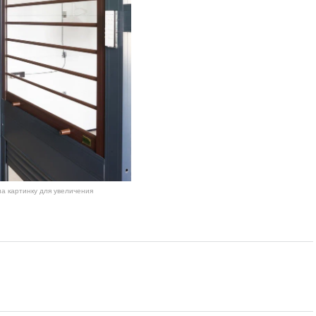
а картинку для увеличения