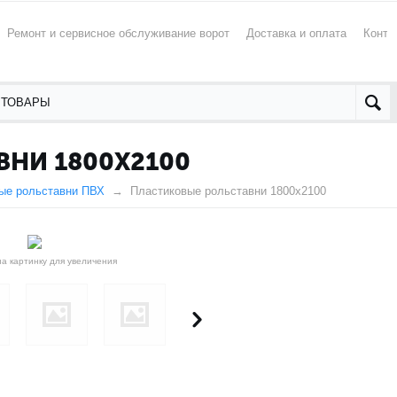
Ремонт и сервисное обслуживание ворот
Доставка и оплата
Конта
НИ 1800X2100
ые рольставни ПВХ
Пластиковые рольставни 1800x2100
а картинку для увеличения