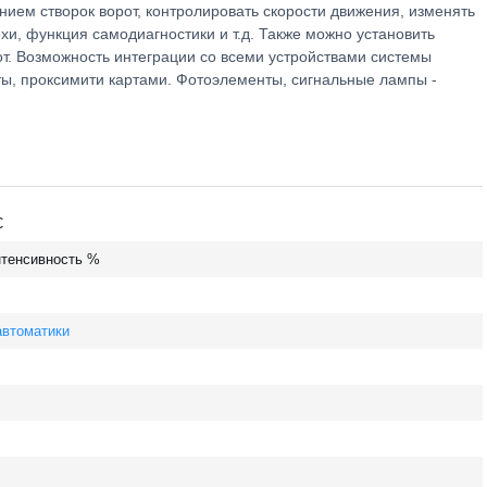
ием створок ворот, контролировать скорости движения, изменять
и, функция самодиагностики и т.д. Также можно установить
рот. Возможность интеграции со всеми устройствами системы
ты, проксимити картами. Фотоэлементы, сигнальные лампы -
C
нтенсивность
%
автоматики