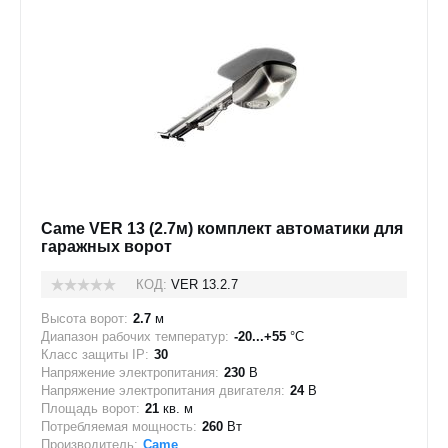
Came VER 13 (2.7м) комплект автоматики для
гаражных ворот
КОД:
VER 13.2.7
Высота ворот:
2.7
м
Диапазон рабочих температур:
-20...+55
°C
Класс защиты IP:
30
Напряжение электропитания:
230
В
Напряжение электропитания двигателя:
24
В
Площадь ворот:
21
кв. м
Потребляемая мощность:
260
Вт
Производитель:
Came