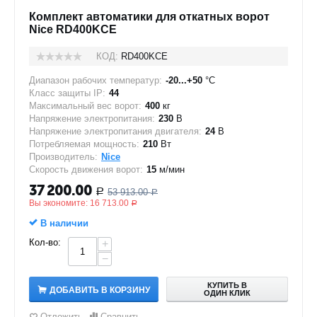
Комплект автоматики для откатных ворот
Nice RD400KCE
КОД:
RD400KCE
Диапазон рабочих температур:
-20...+50
°C
Класс защиты IP:
44
Максимальный вес ворот:
400
кг
Напряжение электропитания:
230
В
Напряжение электропитания двигателя:
24
В
Потребляемая мощность:
210
Вт
Производитель:
Nice
Скорость движения ворот:
15
м/мин
37 200.00
53 913.00
Р
Р
Вы экономите:
16 713.00
Р
В наличии
Кол-во:
+
−
КУПИТЬ В
ДОБАВИТЬ В КОРЗИНУ
ОДИН КЛИК
Отложить
Сравнить