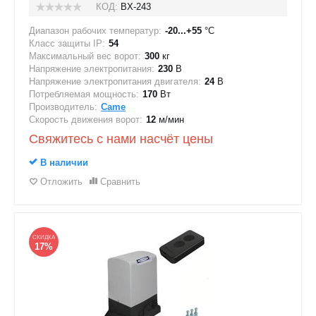
КОД:
BX-243
Диапазон рабочих температур:
-20...+55
°C
Класс защиты IP:
54
Максимальный вес ворот:
300
кг
Напряжение электропитания:
230
В
Напряжение электропитания двигателя:
24
В
Потребляемая мощность:
170
Вт
Производитель:
Came
Скорость движения ворот:
12
м/мин
Свяжитесь с нами насчёт цены
В наличии
Отложить
Сравнить
СКИДКА
17%