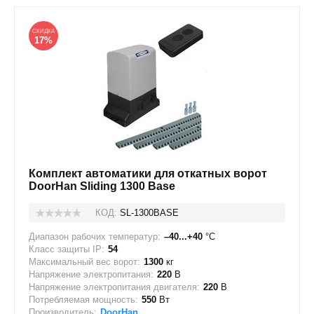
СКИДКА
17%
Комплект автоматики для откатных ворот
DoorHan Sliding 1300 Base
КОД:
SL-1300BASE
Диапазон рабочих температур:
–40...+40
°C
Класс защиты IP:
54
Максимальный вес ворот:
1300
кг
Напряжение электропитания:
220
В
Напряжение электропитания двигателя:
220
В
Потребляемая мощность:
550
Вт
Производитель:
DoorHan