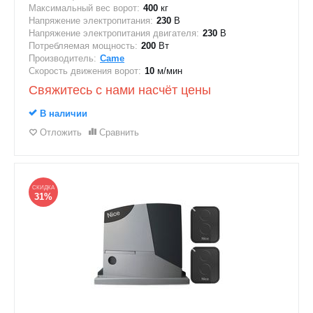
Максимальный вес ворот:
400
кг
Напряжение электропитания:
230
В
Напряжение электропитания двигателя:
230
В
Потребляемая мощность:
200
Вт
Производитель:
Came
Скорость движения ворот:
10
м/мин
Свяжитесь с нами насчёт цены
В наличии
Отложить
Сравнить
СКИДКА
31%