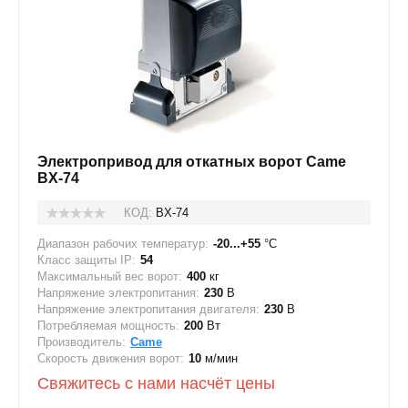
Электропривод для откатных ворот Came
BX-74
КОД:
BX-74
Диапазон рабочих температур:
-20...+55
°C
Класс защиты IP:
54
Максимальный вес ворот:
400
кг
Напряжение электропитания:
230
В
Напряжение электропитания двигателя:
230
В
Потребляемая мощность:
200
Вт
Производитель:
Came
Скорость движения ворот:
10
м/мин
Свяжитесь с нами насчёт цены