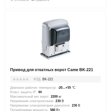
Привод для откатных ворот Came BK-221
КОД:
BK-221
Диапазон рабочих температур:
-20...+55
°C
Класс защиты IP:
44
Максимальный вес ворот:
2200
кг
Напряжение электропитания:
230
В
Напряжение электропитания двигателя:
230
В
Потребляемая мощность:
580
Вт