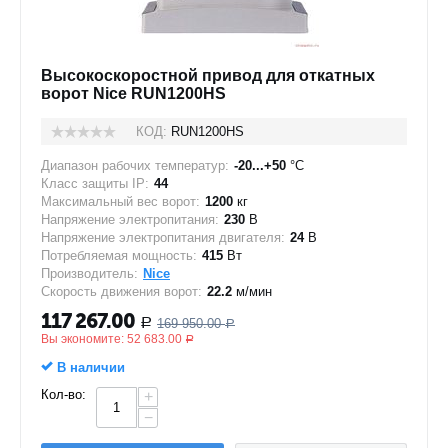
Высокоскоростной привод для откатных
ворот Nice RUN1200HS
КОД:
RUN1200HS
Диапазон рабочих температур:
-20...+50
°C
Класс защиты IP:
44
Максимальный вес ворот:
1200
кг
Напряжение электропитания:
230
В
Напряжение электропитания двигателя:
24
В
Потребляемая мощность:
415
Вт
Производитель:
Nice
Скорость движения ворот:
22.2
м/мин
117 267.00
169 950.00
Р
Р
Вы экономите:
52 683.00
Р
В наличии
Кол-во:
+
−