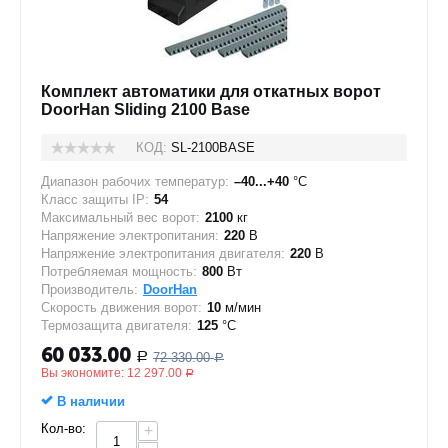
Комплект автоматики для откатных ворот
DoorHan Sliding 2100 Base
КОД:
SL-2100BASE
Диапазон рабочих температур:
–40...+40
°C
Класс защиты IP:
54
Максимальный вес ворот:
2100
кг
Напряжение электропитания:
220
В
Напряжение электропитания двигателя:
220
В
Потребляемая мощность:
800
Вт
Производитель:
DoorHan
Скорость движения ворот:
10
м/мин
Термозащита двигателя:
125
°C
60 033.00
72 330.00
Р
Р
Вы экономите:
12 297.00
Р
В наличии
Кол-во:
+