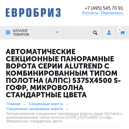
+7 (495) 545 70 91
Контакты
Перезвонить
0
КАТАЛОГ
ТОВАРОВ
АВТОМАТИЧЕСКИЕ
СЕКЦИОННЫЕ ПАНОРАМНЫЕ
ВОРОТА СЕРИИ ALUTREND С
КОМБИНИРОВАННЫМ ТИПОМ
ПОЛОТНА (АЛПС) 5375Х4500 S-
ГОФР, МИКРОВОЛНА
СТАНДАРТНЫЕ ЦВЕТА
Главная
Секционные ворота
Секционные панорамные ворота
Автоматические секционные панорамные ворота серии AluTrend с
комбинированным типом полотна (АЛПС) 5375х4500 S-гофр,
Микроволна стандартные цвета